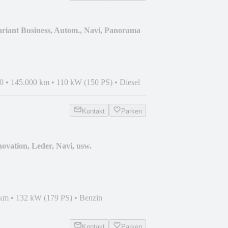
riant Business, Autom., Navi, Panorama
0
•
145.000 km
•
110 kW (150 PS)
•
Diesel
Kontakt
Parken
ovation, Leder, Navi, usw.
 km
•
132 kW (179 PS)
•
Benzin
Kontakt
Parken