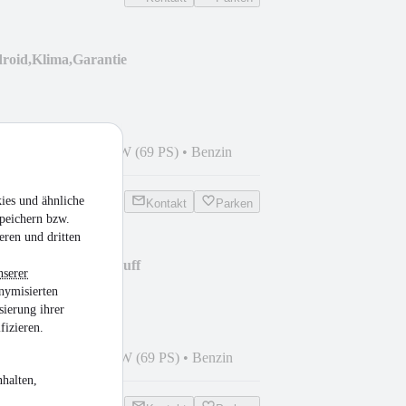
droid,Klima,Garantie
6
•
95.000 km
•
51 kW (69 PS)
•
Benzin
ies und ähnliche
Kontakt
Parken
peichern bzw.
eren und dritten
ce / Style,Klimaaut.,uff
nserer
nymisierten
sierung ihrer
fizieren.
5
•
80.000 km
•
51 kW (69 PS)
•
Benzin
halten,