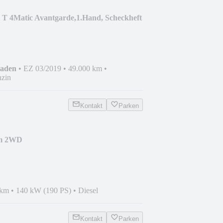
 T 4Matic Avantgarde,1.Hand, Scheckheft
haden
•
EZ 03/2019
•
49.000 km
•
zin
Kontakt
Parken
m 2WD
 km
•
140 kW (190 PS)
•
Diesel
Kontakt
Parken