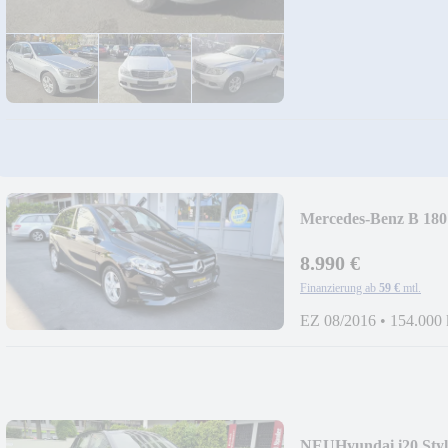
Mercedes-Benz B 180
8.990 €
Finanzierung ab
59 €
mtl.
EZ 08/2016
•
154.000
NEU
Hyundai i20 Styl