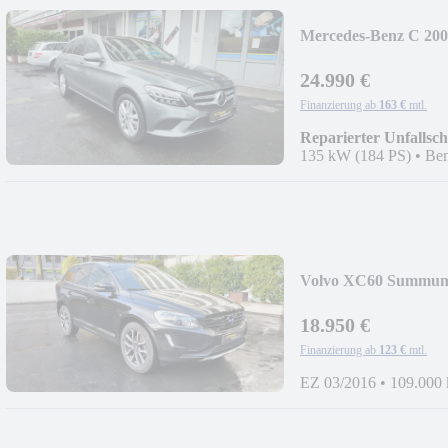
Mercedes-Benz C 200
24.990 €
Finanzierung ab
163 €
mtl.
Reparierter Unfallsc
135 kW (184 PS)
•
Ben
Volvo XC60 Summu
18.950 €
Finanzierung ab
123 €
mtl.
EZ 03/2016
•
109.000