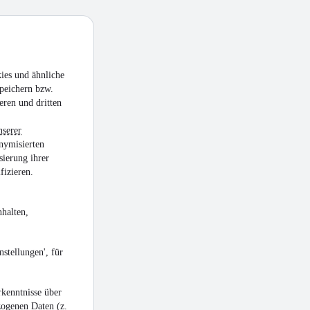
den
ies und ähnliche
peichern bzw.
eren und dritten
nserer
nymisierten
sierung ihrer
fizieren.
halten,
stellungen', für
kenntnisse über
zogenen Daten (z.