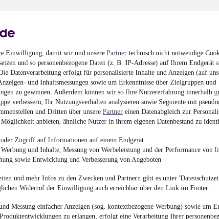
Keine Inserate gefun
MwSt. ausweisbar
re Einwilligung, damit wir und unsere
Partner
technisch nicht notwendige Cook
setzen und so personenbezogene Daten (z. B. IP-Adresse) auf Ihrem Endgerät s
ie Datenverarbeitung erfolgt für personalisierte Inhalte und Anzeigen (auf uns
Anzeigen- und Inhaltsmessungen sowie um Erkenntnisse über Zielgruppen und
ngen zu gewinnen. Außerdem können wir so Ihre Nutzererfahrung innerhalb
u
uppe
verbessern, Ihr Nutzungsverhalten analysieren sowie Segmente mit pseudo
mmenstellen und Dritten über unsere
Partner
einen Datenabgleich zur Personali
Möglichkeit anbieten, ähnliche Nutzer in ihrem eigenen Datenbestand zu identi
oder Zugriff auf Informationen auf einem Endgerät
e Werbung und Inhalte, Messung von Werbeleistung und der Performance von In
chung sowie Entwicklung und Verbesserung von Angeboten
iten und mehr Infos zu den Zwecken und Partnern gibt es unter 'Datenschutzein
glichen Widerruf der Einwilligung auch erreichbar über den Link im Footer.
und Messung einfacher Anzeigen (sog. kontextbezogene Werbung) sowie um Er
Produktentwicklungen zu erlangen, erfolgt eine Verarbeitung Ihrer personenbe