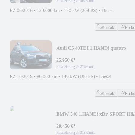
Finanzierung ab
302 €
mtl.
EZ 06/2016
•
130.000 km
•
150 kW (204 PS)
•
Diesel
Kontakt
Park
Audi Q5 40TDI 1.HAND! quattro
ASSISTENZ KAM 19" SIDE
¹
25.950 €
Finanzierung ab
276 €
mtl.
EZ 10/2018
•
86.000 km
•
140 kW (190 PS)
•
Diesel
Kontakt
Park
BMW 540 1.HAND! xDr. SPORT H
KAM LIVE NaviPROF LED
¹
29.450 €
Finanzierung ab
313 €
mtl.