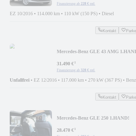
Finanzierung ab
228 €
mtl.
EZ 10/2016
•
114.000 km
•
110 kW (150 PS)
•
Diesel
Kontakt
Park
Mercedes-Benz GLE 43 AMG 1.HAN
MB-Scheckheft COMAND eGSD 20"
¹
31.490 €
Finanzierung ab
328 €
mtl.
Unfallfrei
•
EZ 12/2016
•
117.000 km
•
270 kW (367 PS)
•
Benz
Kontakt
Park
Mercedes-Benz GLE 250 1.HAND!
AMG 20" FOND-ENTERTAINM
¹
PANO KAM
28.470 €