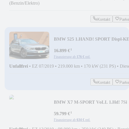
(Benzin/Elektro)
Kontakt
Park
BMW 525 1.HAND! SPORT Displ-K
STANDHZ KAM Adap.LED
¹
16.899 €
Finanzierung ab
176 €
mtl.
Unfallfrei
•
EZ 07/2019
•
219.000 km
•
170 kW (231 PS)
•
Dies
Kontakt
Park
BMW X7 M-SPORT VoLL 1.Hd! 7Si
360° INNOV 22" STANDHZ
¹
59.799 €
Finanzierung ab
634 €
mtl.