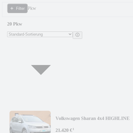
Pkw
Filter
20 Pkw
Volkswagen Sharan 4x4 HIGHLINE
1.Hand! 7-SITZE ACC KAM PANO
¹
21.420 €