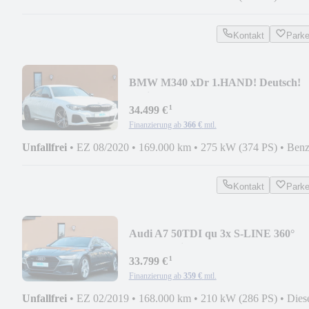
Kontakt
Park
BMW M340 xDr 1.HAND! Deutsch!
BusinessPRO. 19" INDIV
¹
34.499 €
Finanzierung ab
366 €
mtl.
Unfallfrei
•
EZ 08/2020
•
169.000 km
•
275 kW (374 PS)
•
Benz
Kontakt
Park
Audi A7 50TDI qu 3x S-LINE 360°
B&O Matrix-LED 20" VC
¹
33.799 €
Finanzierung ab
359 €
mtl.
Unfallfrei
•
EZ 02/2019
•
168.000 km
•
210 kW (286 PS)
•
Dies