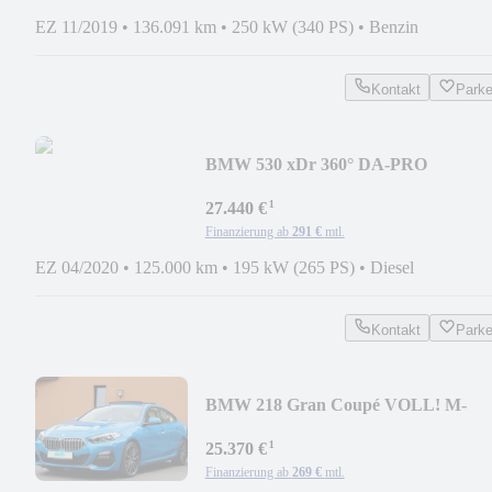
EZ 11/2019
•
136.091 km
•
250 kW (340 PS)
•
Benzin
Kontakt
Park
BMW 530 xDr 360° DA-PRO
SOFTCLOSE BOWERS&WILKINS
¹
ACC
27.440 €
Finanzierung ab
291 €
mtl.
EZ 04/2020
•
125.000 km
•
195 kW (265 PS)
•
Diesel
Kontakt
Park
BMW 218 Gran Coupé VOLL! M-
SPORT PANO ADAPT. H&K 19"
¹
25.370 €
Finanzierung ab
269 €
mtl.