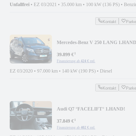
Unfallfrei
•
EZ 03/2021
•
35.000 km
•
100 kW (136 PS)
•
Benzi
Kontakt
Park
Mercedes-Benz V 250 LANG 1.HAND
9G 2xSchiebetüre KAM LED NAVI
¹
39.899 €
Finanzierung ab
424 €
mtl.
EZ 03/2020
•
97.000 km
•
140 kW (190 PS)
•
Diesel
Kontakt
Park
Audi Q7 °FACELIFT° 1.HAND!
LEDER KAMERA VIRTUAL SOU
¹
37.849 €
Finanzierung ab
402 €
mtl.