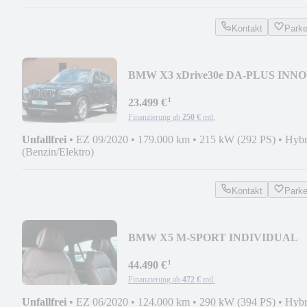
Kontakt
Park
BMW X3 xDrive30e DA-PLUS INN
HUD AHK Adapt-LED 19"
¹
23.499 €
Finanzierung ab
250 €
mtl.
Unfallfrei
•
EZ 09/2020
•
179.000 km
•
215 kW (292 PS)
•
Hybr
(Benzin/Elektro)
Kontakt
Park
BMW X5 M-SPORT INDIVIDUAL
360° ERW. LEDER MERINO AHK
¹
44.490 €
Finanzierung ab
472 €
mtl.
Unfallfrei
•
EZ 06/2020
•
124.000 km
•
290 kW (394 PS)
•
Hybr