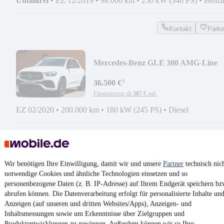
Unfallfrei
•
EZ 12/2019
•
98.000 km
•
250 kW (340 PS)
•
Benzi
Kontakt
Park
Mercedes-Benz GLE 300 AMG-Line
1.Hd! 360° DISTR+ NIGHT AMBIE
¹
36.500 €
Finanzierung ab
387 €
mtl.
EZ 02/2020
•
200.000 km
•
180 kW (245 PS)
•
Diesel
Kontakt
Park
Wir benötigen Ihre Einwilligung, damit wir und unsere
Partner
technisch nic
Mercedes-Benz GLE 580 AMG
notwendige Cookies und ähnliche Technologien einsetzen und so
1.HAND! HUD 22" INNOV PANO
personenbezogene Daten (z. B. IP-Adresse) auf Ihrem Endgerät speichern bz
¹
NIGHT AHK
50.950 €
abrufen können. Die Datenverarbeitung erfolgt für personalisierte Inhalte un
Finanzierung ab
541 €
mtl.
Anzeigen (auf unseren und dritten Websites/Apps), Anzeigen- und
Inhaltsmessungen sowie um Erkenntnisse über Zielgruppen und
Unfallfrei
•
EZ 08/2020
•
175.000 km
•
360 kW (489 PS)
•
Benz
Produktentwicklungen zu gewinnen. Außerdem können wir so Ihre