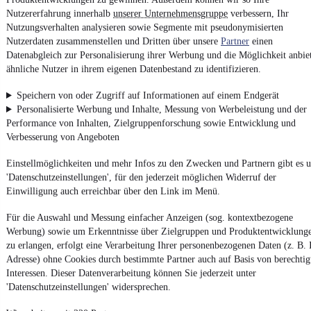
Nutzererfahrung innerhalb
unserer Unternehmensgruppe
verbessern, Ihr
Nutzungsverhalten analysieren sowie Segmente mit pseudonymisierten
Kontakt
Park
Nutzerdaten zusammenstellen und Dritten über unsere
Partner
einen
Datenabgleich zur Personalisierung ihrer Werbung und die Möglichkeit anbie
ähnliche Nutzer in ihrem eigenen Datenbestand zu identifizieren.
BMW X3 xDrive35i TOP! KAMERA
Leder PANO NaviPROF 19"
Speichern von oder Zugriff auf Informationen auf einem Endgerät
9.300 €
Personalisierte Werbung und Inhalte, Messung von Werbeleistung und der
Finanzierung ab
97 €
mtl.
Performance von Inhalten, Zielgruppenforschung sowie Entwicklung und
Verbesserung von Angeboten
EZ 02/2011
•
273.000 km
•
225 kW (306 PS)
•
Benzin
Einstellmöglichkeiten und mehr Infos zu den Zwecken und Partnern gibt es u
'Datenschutzeinstellungen', für den jederzeit möglichen Widerruf der
Kontakt
Park
Einwilligung auch erreichbar über den Link im Menü.
¹
MwSt. ausweisbar
Für die Auswahl und Messung einfacher Anzeigen (sog. kontextbezogene
Werbung) sowie um Erkenntnisse über Zielgruppen und Produktentwicklung
zu erlangen, erfolgt eine Verarbeitung Ihrer personenbezogenen Daten (z. B. 
Adresse) ohne Cookies durch bestimmte Partner auch auf Basis von berechtig
Interessen. Dieser Datenverarbeitung können Sie jederzeit unter
'Datenschutzeinstellungen' widersprechen.