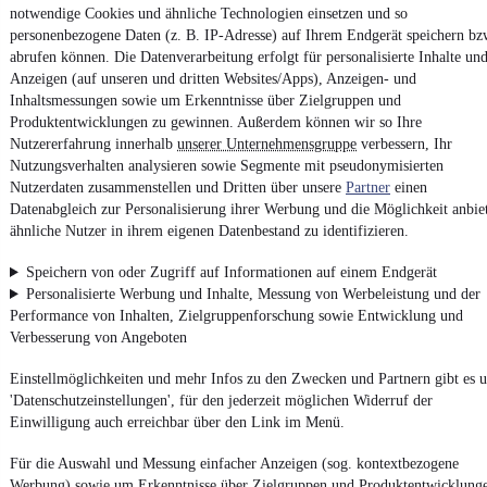
Finanzierung ab
175 €
mtl.
notwendige Cookies und ähnliche Technologien einsetzen und so
personenbezogene Daten (z. B. IP-Adresse) auf Ihrem Endgerät speichern bz
Unfallfrei
•
EZ 03/2014
•
110.000 km
•
125 kW (170 PS)
•
Dies
abrufen können. Die Datenverarbeitung erfolgt für personalisierte Inhalte un
Anzeigen (auf unseren und dritten Websites/Apps), Anzeigen- und
AVANTGARDE/AUTOMATIK
Inhaltsmessungen sowie um Erkenntnisse über Zielgruppen und
Produktentwicklungen zu gewinnen. Außerdem können wir so Ihre
Nutzererfahrung innerhalb
unserer Unternehmensgruppe
verbessern, Ihr
Kontakt
Park
Nutzungsverhalten analysieren sowie Segmente mit pseudonymisierten
Nutzerdaten zusammenstellen und Dritten über unsere
Partner
einen
Datenabgleich zur Personalisierung ihrer Werbung und die Möglichkeit anbie
Mercedes-Benz GLC 220 d 4MATIC
ähnliche Nutzer in ihrem eigenen Datenbestand zu identifizieren.
AUTOMATIK
23.900 €
Speichern von oder Zugriff auf Informationen auf einem Endgerät
Finanzierung ab
254 €
mtl.
Personalisierte Werbung und Inhalte, Messung von Werbeleistung und der
Performance von Inhalten, Zielgruppenforschung sowie Entwicklung und
Unfallfrei
•
EZ 10/2017
•
147.000 km
•
125 kW (170 PS)
•
Dies
Verbesserung von Angeboten
AUTOMATIKGETRIEBE
Einstellmöglichkeiten und mehr Infos zu den Zwecken und Partnern gibt es u
'Datenschutzeinstellungen', für den jederzeit möglichen Widerruf der
Kontakt
Park
Einwilligung auch erreichbar über den Link im Menü.
Für die Auswahl und Messung einfacher Anzeigen (sog. kontextbezogene
Werbung) sowie um Erkenntnisse über Zielgruppen und Produktentwicklung