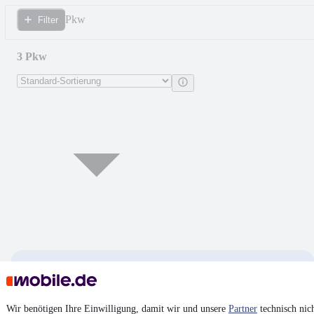
Pkw
Filter
3 Pkw
Mercedes-Benz C 220 AUTOMATIK
AVANTGARDE
16.490 €
Wir benötigen Ihre Einwilligung, damit wir und unsere
Partner
technisch nic