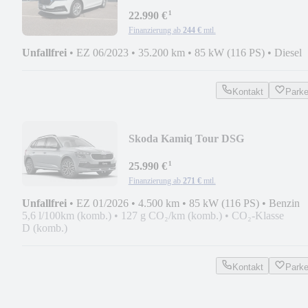
¹
22.990 €
Finanzierung ab
244 €
mtl.
Unfallfrei
•
EZ 06/2023
•
35.200 km
•
85 kW (116 PS)
•
Diesel
Kontakt
Park
Skoda Kamiq Tour DSG
¹
25.990 €
Finanzierung ab
271 €
mtl.
Unfallfrei
•
EZ 01/2026
•
4.500 km
•
85 kW (116 PS)
•
Benzin
5,6 l/100km (komb.)
•
127 g CO₂/km (komb.)
•
CO₂-Klasse
D (komb.)
Kontakt
Park