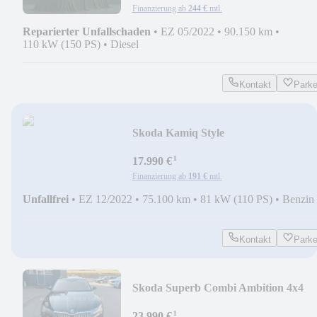
Finanzierung ab
244 €
mtl.
Reparierter Unfallschaden
•
EZ 05/2022
•
90.150 km
•
110 kW (150 PS)
•
Diesel
Kontakt
Park
Skoda Kamiq Style
¹
17.990 €
Finanzierung ab
191 €
mtl.
Unfallfrei
•
EZ 12/2022
•
75.100 km
•
81 kW (110 PS)
•
Benzin
Kontakt
Park
Skoda Superb Combi Ambition 4x4
¹
23.990 €