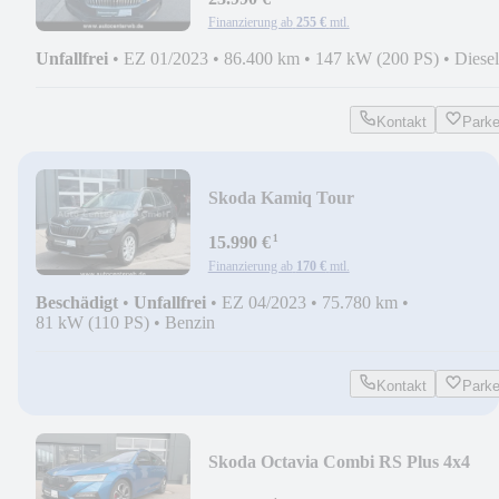
Finanzierung ab
255 €
mtl.
Unfallfrei
•
EZ 01/2023
•
86.400 km
•
147 kW (200 PS)
•
Diesel
Kontakt
Park
Skoda Kamiq Tour
¹
15.990 €
Finanzierung ab
170 €
mtl.
Beschädigt
•
Unfallfrei
•
EZ 04/2023
•
75.780 km
•
81 kW (110 PS)
•
Benzin
Kontakt
Park
Skoda Octavia Combi RS Plus 4x4