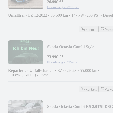
¹
26.990 €
Finanzierung ab
287 €
mtl.
Unfallfrei
•
EZ 12/2022
•
86.500 km
•
147 kW (200 PS)
•
Diesel
Kontakt
Park
Skoda Octavia Combi Style
¹
23.990 €
Finanzierung ab
255 €
mtl.
Reparierter Unfallschaden
•
EZ 06/2023
•
55.000 km
•
110 kW (150 PS)
•
Diesel
Kontakt
Park
Skoda Octavia Combi RS 2.0TSI DSG