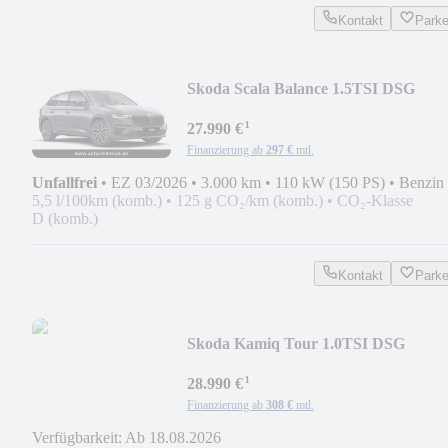
Kontakt
Park
Skoda Scala Balance 1.5TSI DSG
¹
27.990 €
Finanzierung ab
297 €
mtl.
Unfallfrei
•
EZ 03/2026
•
3.000 km
•
110 kW (150 PS)
•
Benzin
5,5 l/100km (komb.)
•
125 g CO₂/km (komb.)
•
CO₂-Klasse
D (komb.)
Kontakt
Park
Skoda Kamiq Tour 1.0TSI DSG
¹
28.990 €
Finanzierung ab
308 €
mtl.
Verfügbarkeit: Ab 18.08.2026