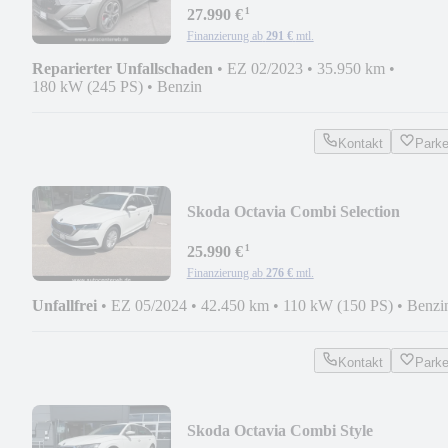
¹
27.990 €
Finanzierung ab
291 €
mtl.
Reparierter Unfallschaden
•
EZ 02/2023
•
35.950 km
•
180 kW (245 PS)
•
Benzin
Kontakt
Park
Skoda Octavia Combi Selection
¹
25.990 €
Finanzierung ab
276 €
mtl.
Unfallfrei
•
EZ 05/2024
•
42.450 km
•
110 kW (150 PS)
•
Benzi
Kontakt
Park
Skoda Octavia Combi Style