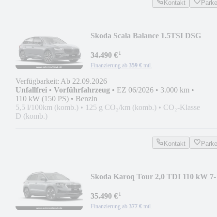
Kontakt
Park
Skoda Scala Balance 1.5TSI DSG
¹
34.490 €
Finanzierung ab
359 €
mtl.
Verfügbarkeit: Ab 22.09.2026
Unfallfrei
•
Vorführfahrzeug
•
EZ 06/2026
•
3.000 km
•
110 kW (150 PS)
•
Benzin
5,5 l/100km (komb.)
•
125 g CO₂/km (komb.)
•
CO₂-Klasse
D (komb.)
Kontakt
Park
Skoda Karoq Tour 2,0 TDI 110 kW 7-
Gang-DSG
¹
35.490 €
Finanzierung ab
377 €
mtl.