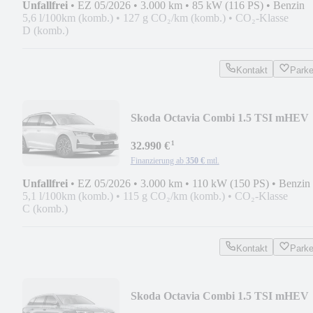
Unfallfrei
•
EZ 05/2026
•
3.000 km
•
85 kW (116 PS)
•
Benzin
5,6 l/100km (komb.)
•
127 g CO₂/km (komb.)
•
CO₂-Klasse
D (komb.)
Kontakt
Park
Skoda Octavia Combi 1.5 TSI mHEV
110 kW Balance
¹
32.990 €
Finanzierung ab
350 €
mtl.
Unfallfrei
•
EZ 05/2026
•
3.000 km
•
110 kW (150 PS)
•
Benzin
5,1 l/100km (komb.)
•
115 g CO₂/km (komb.)
•
CO₂-Klasse
C (komb.)
Kontakt
Park
Skoda Octavia Combi 1.5 TSI mHEV
110 kW Balance