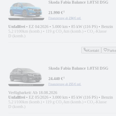
Skoda Fabia Balance 1.0TSI DSG
¹
21.990 €
Finanzierung ab
234 €
mtl.
Unfallfrei
•
EZ 04/2026
•
5.000 km
•
85 kW (116 PS)
•
Benzin
5,2 l/100km (komb.)
•
119 g CO₂/km (komb.)
•
CO₂-Klasse
D (komb.)
Kontakt
Park
Skoda Fabia Balance 1.0TSI DSG
¹
24.440 €
Finanzierung ab
255 €
mtl.
Verfügbarkeit: Ab 18.08.2026
Unfallfrei
•
EZ 05/2026
•
3.000 km
•
85 kW (116 PS)
•
Benzin
5,2 l/100km (komb.)
•
119 g CO₂/km (komb.)
•
CO₂-Klasse
D (komb.)