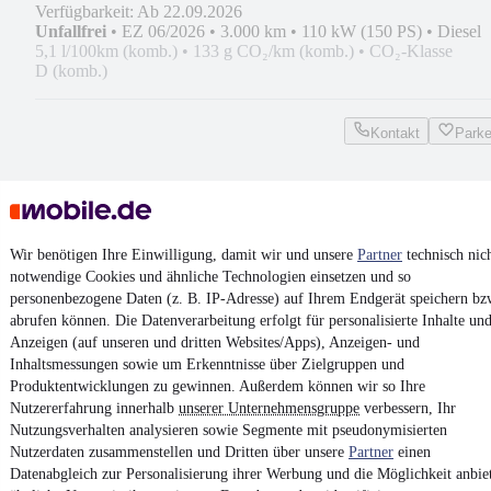
Verfügbarkeit: Ab 22.09.2026
Unfallfrei
•
EZ 06/2026
•
3.000 km
•
110 kW (150 PS)
•
Diesel
5,1 l/100km (komb.)
•
133 g CO₂/km (komb.)
•
CO₂-Klasse
D (komb.)
Kontakt
Park
Skoda Karoq Sportline 4x4
¹
39.900 €
Wir benötigen Ihre Einwilligung, damit wir und unsere
Partner
technisch nic
Finanzierung ab
424 €
mtl.
notwendige Cookies und ähnliche Technologien einsetzen und so
personenbezogene Daten (z. B. IP-Adresse) auf Ihrem Endgerät speichern bz
Unfallfrei
•
EZ 05/2026
•
3.000 km
•
140 kW (190 PS)
•
Benzin
abrufen können. Die Datenverarbeitung erfolgt für personalisierte Inhalte un
7,7 l/100km (komb.)
•
175 g CO₂/km (komb.)
•
CO₂-Klasse
Anzeigen (auf unseren und dritten Websites/Apps), Anzeigen- und
F (komb.)
Inhaltsmessungen sowie um Erkenntnisse über Zielgruppen und
Produktentwicklungen zu gewinnen. Außerdem können wir so Ihre
Nutzererfahrung innerhalb
unserer Unternehmensgruppe
verbessern, Ihr
Kontakt
Park
Nutzungsverhalten analysieren sowie Segmente mit pseudonymisierten
Nutzerdaten zusammenstellen und Dritten über unsere
Partner
einen
Datenabgleich zur Personalisierung ihrer Werbung und die Möglichkeit anbie