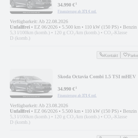
¹
34.990 €
Finanzierung ab
371 €
mtl.
Verfügbarkeit: Ab 22.08.2026
Unfallfrei
•
EZ 06/2026
•
5.500 km
•
110 kW (150 PS)
•
Benzin
5,3 l/100km (komb.)
•
120 g CO₂/km (komb.)
•
CO₂-Klasse
D (komb.)
Kontakt
Park
Skoda Octavia Combi 1.5 TSI mHEV
110 kW Balance
¹
34.990 €
Finanzierung ab
371 €
mtl.
Verfügbarkeit: Ab 23.08.2026
Unfallfrei
•
EZ 06/2026
•
5.500 km
•
110 kW (150 PS)
•
Benzin
5,3 l/100km (komb.)
•
120 g CO₂/km (komb.)
•
CO₂-Klasse
D (komb.)