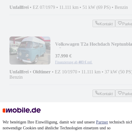
Unfallfrei
•
EZ 07/1979
•
11.111 km
•
51 kW (69 PS)
•
Benzin
Kontakt
Park
Volkswagen T2a Hochdach Neptunbl
TÜV und H-Kennz.
37.990 €
Finanzierung ab
403 €
mtl.
Unfallfrei
•
Oldtimer
•
EZ 10/1970
•
11.111 km
•
37 kW (50 PS
Benzin
Kontakt
Park
Volkswagen T2a Westfalia Fotobulli
Fotoautomat Fotobox
Wir benötigen Ihre Einwilligung, damit wir und unsere
Partner
technisch nic
49.900 €
notwendige Cookies und ähnliche Technologien einsetzen und so
Finanzierung ab
530 €
mtl.