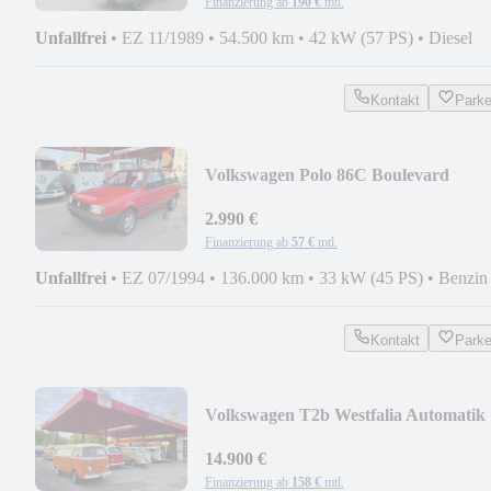
Finanzierung ab
190 €
mtl.
Unfallfrei
•
EZ 11/1989
•
54.500 km
•
42 kW (57 PS)
•
Diesel
Kontakt
Park
Volkswagen Polo 86C Boulevard
2.990 €
Finanzierung ab
57 €
mtl.
Unfallfrei
•
EZ 07/1994
•
136.000 km
•
33 kW (45 PS)
•
Benzin
Kontakt
Park
Volkswagen T2b Westfalia Automatik
Klimaanlage
14.900 €
Finanzierung ab
158 €
mtl.