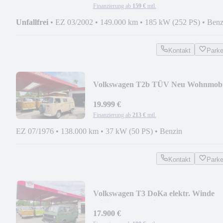
Finanzierung ab
159 €
mtl.
Unfallfrei
•
EZ 03/2002
•
149.000 km
•
185 kW (252 PS)
•
Benz
Kontakt
Park
Volkswagen T2b TÜV Neu Wohnmobi
Camper Truma Heizung
19.999 €
Finanzierung ab
213 €
mtl.
EZ 07/1976
•
138.000 km
•
37 kW (50 PS)
•
Benzin
Kontakt
Park
Volkswagen T3 DoKa elektr. Winde
originale 54tkm wie NEU
17.900 €