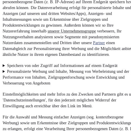
personenbezogene Daten (z. B. IP-Adresse) auf Ihrem Endgerät speichern bz
abrufen können. Die Datenverarbeitung erfolgt für personalisierte Inhalte un
Unfallfrei
•
EZ 07/1969
•
11.111 km
•
36 kW (49 PS)
•
Benzin
Anzeigen (auf unseren und dritten Websites/Apps), Anzeigen- und
Inhaltsmessungen sowie um Erkenntnisse über Zielgruppen und
Produktentwicklungen zu gewinnen. Außerdem können wir so Ihre
Kontakt
Park
Nutzererfahrung innerhalb
unserer Unternehmensgruppe
verbessern, Ihr
Nutzungsverhalten analysieren sowie Segmente mit pseudonymisierten
Nutzerdaten zusammenstellen und Dritten über unsere
Partner
einen
Volkswagen T1 Westfalia SO42
Datenabgleich zur Personalisierung ihrer Werbung und die Möglichkeit anbie
ähnliche Nutzer in ihrem eigenen Datenbestand zu identifizieren.
59.990 €
Finanzierung ab
636 €
mtl.
Speichern von oder Zugriff auf Informationen auf einem Endgerät
Personalisierte Werbung und Inhalte, Messung von Werbeleistung und der
Unfallfrei
•
EZ 09/1967
•
11.111 km
•
35 kW (48 PS)
•
Benzin
Performance von Inhalten, Zielgruppenforschung sowie Entwicklung und
Verbesserung von Angeboten
Kontakt
Park
Einstellmöglichkeiten und mehr Infos zu den Zwecken und Partnern gibt es u
'Datenschutzeinstellungen', für den jederzeit möglichen Widerruf der
Einwilligung auch erreichbar über den Link im Menü.
NEU
Volkswagen T1 SAMBA 21 Fenst
Erstlack 3. Hd Camper
Für die Auswahl und Messung einfacher Anzeigen (sog. kontextbezogene
59.990 €
Werbung) sowie um Erkenntnisse über Zielgruppen und Produktentwicklung
Finanzierung ab
636 €
mtl.
zu erlangen, erfolgt eine Verarbeitung Ihrer personenbezogenen Daten (z. B. 