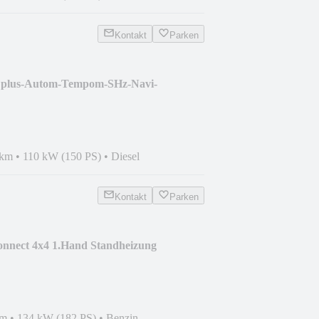
Kontakt
Parken
t plus-Autom-Tempom-SHz-Navi-
 km
•
110 kW (150 PS)
•
Diesel
Kontakt
Parken
nnect 4x4 1.Hand Standheizung
km
•
134 kW (182 PS)
•
Benzin