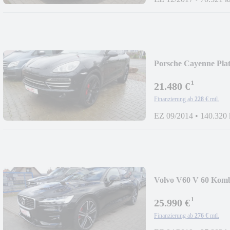
Porsche Cayenne Pla
¹
21.480 €
Finanzierung ab
228 €
mtl.
EZ 09/2014
•
140.320
Volvo V60 V 60 Komb
¹
25.990 €
Finanzierung ab
276 €
mtl.