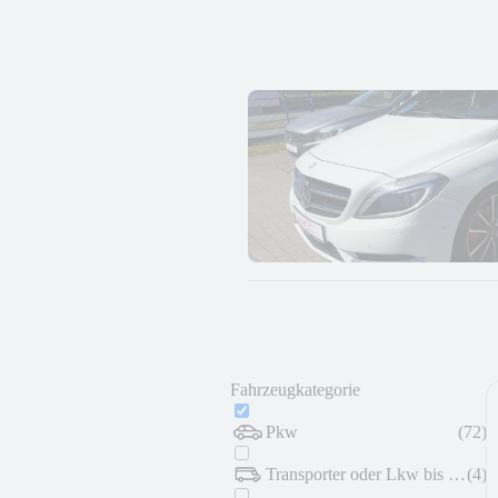
Fahrzeugkategorie
Pkw
(
72
)
Transporter oder Lkw bis 7,5 t
(
4
)