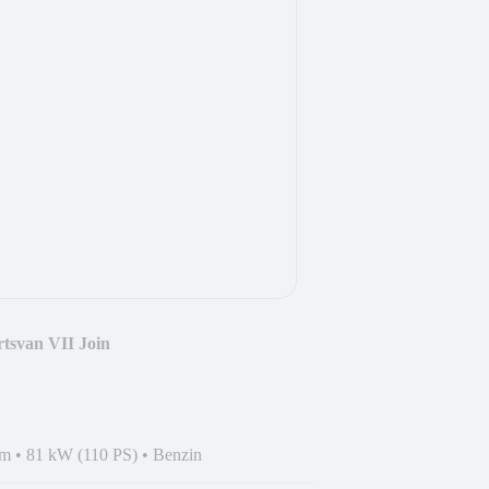
tsvan VII Join
km
•
81 kW (110 PS)
•
Benzin