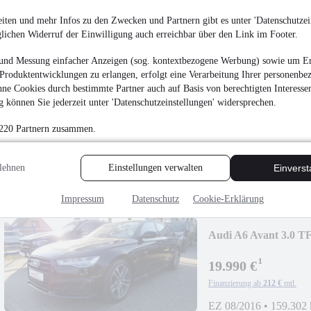
iten und mehr Infos zu den Zwecken und Partnern gibt es unter 'Datenschutzein
glichen Widerruf der Einwilligung auch erreichbar über den Link im Footer.
und Messung einfacher Anzeigen (sog. kontextbezogene Werbung) sowie um Er
Produktentwicklungen zu erlangen, erfolgt eine Verarbeitung Ihrer personenbe
Audi Q2 S-tronic LE
ne Cookies durch bestimmte Partner auch auf Basis von berechtigten Interesse
 können Sie jederzeit unter 'Datenschutzeinstellungen' widersprechen.
17.990 €
Finanzierung ab
191 €
mtl.
 220 Partnern zusammen.
EZ 10/2017
•
47.909 
lehnen
Einstellungen verwalten
Einvers
Impressum
Datenschutz
Cookie-Erklärung
Audi A6 Avant 3.0 TF
¹
19.990 €
Finanzierung ab
212 €
mtl.
EZ 08/2016
•
159.302