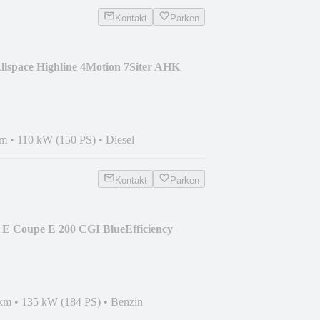
Kontakt
Parken
llspace Highline 4Motion 7Siter AHK
km
•
110 kW (150 PS)
•
Diesel
Kontakt
Parken
 E Coupe E 200 CGI BlueEfficiency
 km
•
135 kW (184 PS)
•
Benzin