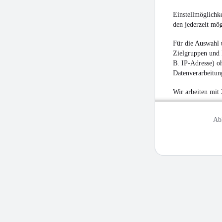
Einstellmöglichke
den jederzeit mö
Für die Auswahl 
Zielgruppen und 
B. IP-Adresse) oh
Datenverarbeitung
Wir arbeiten mit
Ab