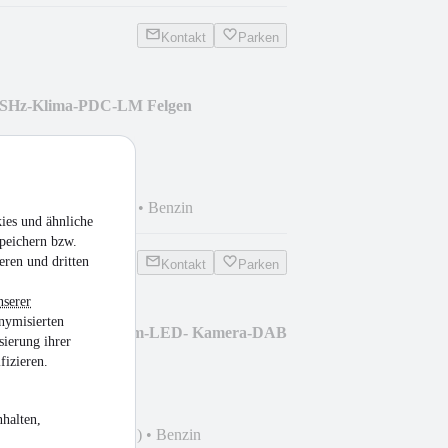
Kontakt
Parken
-SHz-Klima-PDC-LM Felgen
km
•
110 kW (150 PS)
•
Benzin
ies und ähnliche
peichern bzw.
eren und dritten
Kontakt
Parken
nserer
nymisierten
80 Cabrio AMG Autom-LED- Kamera-DAB
sierung ihrer
fizieren.
halten,
 km
•
115 kW (156 PS)
•
Benzin