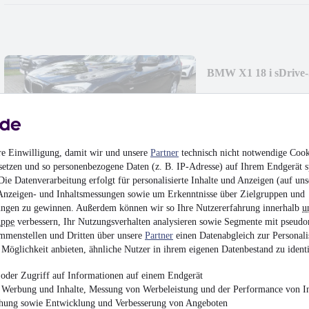
BMW X1 18 i sDrive
9.680 €
Finanzierung ab
101 €
mtl.
EZ 05/2012
•
82.799 
re Einwilligung, damit wir und unsere
Partner
technisch nicht notwendige Cook
setzen und so personenbezogene Daten (z. B. IP-Adresse) auf Ihrem Endgerät s
ie Datenverarbeitung erfolgt für personalisierte Inhalte und Anzeigen (auf uns
Anzeigen- und Inhaltsmessungen sowie um Erkenntnisse über Zielgruppen und
ngen zu gewinnen. Außerdem können wir so Ihre Nutzererfahrung innerhalb
u
uppe
verbessern, Ihr Nutzungsverhalten analysieren sowie Segmente mit pseudo
Mercedes-Benz C 1
mmenstellen und Dritten über unsere
Partner
einen Datenabgleich zur Personali
Möglichkeit anbieten, ähnliche Nutzer in ihrem eigenen Datenbestand zu identi
27.690 €
oder Zugriff auf Informationen auf einem Endgerät
Finanzierung ab
294 €
mtl.
e Werbung und Inhalte, Messung von Werbeleistung und der Performance von In
EZ 05/2020
•
102.604
chung sowie Entwicklung und Verbesserung von Angeboten