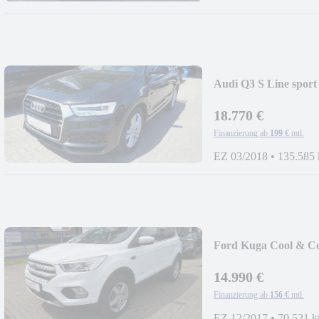
Audi Q3 S Line spor
18.770 €
Finanzierung ab
199 €
mtl.
EZ 03/2018
•
135.585
Ford Kuga Cool & Co
14.990 €
Finanzierung ab
156 €
mtl.
EZ 12/2017
•
70.521 