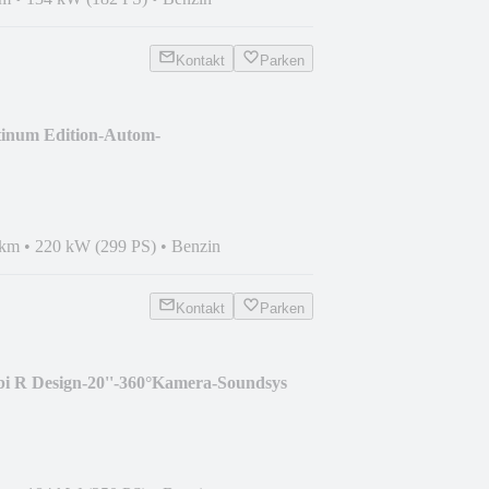
Kontakt
Parken
tinum Edition-Autom-
 km
•
220 kW (299 PS)
•
Benzin
Kontakt
Parken
i R Design-20''-360°Kamera-Soundsys