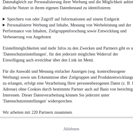
Datenabgleich zur Personalisierung ihrer Werbung und die Möglichkeit anbie
Finanzierung ab
812 €
mtl.
ähnliche Nutzer in ihrem eigenen Datenbestand zu identifizieren.
Integrierter
•
8.350 mm
•
Bis 6.700 kg
•
EZ 03/2012
•
144.587 k
125 kW (170 PS)
•
Diesel
Speichern von oder Zugriff auf Informationen auf einem Endgerät
Personalisierte Werbung und Inhalte, Messung von Werbeleistung und der
Performance von Inhalten, Zielgruppenforschung sowie Entwicklung und
Kontakt
Park
Verbesserung von Angeboten
¹
MwSt. ausweisbar
Einstellmöglichkeiten und mehr Infos zu den Zwecken und Partnern gibt es u
'Datenschutzeinstellungen', für den jederzeit möglichen Widerruf der
Einwilligung auch erreichbar über den Link im Menü.
Für die Auswahl und Messung einfacher Anzeigen (sog. kontextbezogene
Werbung) sowie um Erkenntnisse über Zielgruppen und Produktentwicklung
zu erlangen, erfolgt eine Verarbeitung Ihrer personenbezogenen Daten (z. B. 
Adresse) ohne Cookies durch bestimmte Partner auch auf Basis von berechtig
Interessen. Dieser Datenverarbeitung können Sie jederzeit unter
'Datenschutzeinstellungen' widersprechen.
Wir arbeiten mit 220 Partnern zusammen.
Ablehnen