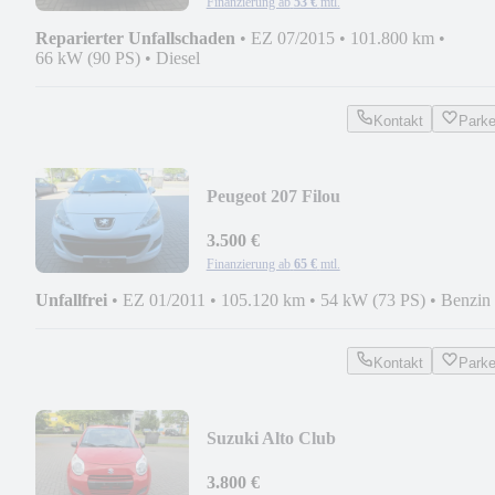
Finanzierung ab
53 €
mtl.
Reparierter Unfallschaden
•
EZ 07/2015
•
101.800 km
•
66 kW (90 PS)
•
Diesel
Kontakt
Park
Peugeot 207 Filou
3.500 €
Finanzierung ab
65 €
mtl.
Unfallfrei
•
EZ 01/2011
•
105.120 km
•
54 kW (73 PS)
•
Benzin
Kontakt
Park
Suzuki Alto Club
3.800 €