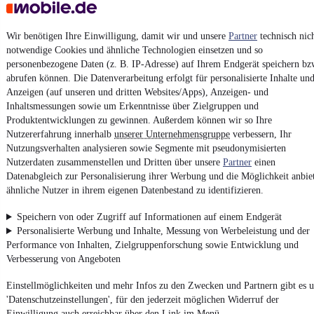
Kontakt
Park
Wir benötigen Ihre Einwilligung, damit wir und unsere
Partner
technisch nic
notwendige Cookies und ähnliche Technologien einsetzen und so
personenbezogene Daten (z. B. IP-Adresse) auf Ihrem Endgerät speichern bz
abrufen können. Die Datenverarbeitung erfolgt für personalisierte Inhalte un
MINI ONE Mini One
Anzeigen (auf unseren und dritten Websites/Apps), Anzeigen- und
Inhaltsmessungen sowie um Erkenntnisse über Zielgruppen und
2.450 €
Produktentwicklungen zu gewinnen. Außerdem können wir so Ihre
Finanzierung ab
47 €
mtl.
Nutzererfahrung innerhalb
unserer Unternehmensgruppe
verbessern, Ihr
EZ 05/2007
•
200.724 km
•
70 kW (95 PS)
•
Benzin
Nutzungsverhalten analysieren sowie Segmente mit pseudonymisierten
Nutzerdaten zusammenstellen und Dritten über unsere
Partner
einen
Datenabgleich zur Personalisierung ihrer Werbung und die Möglichkeit anbie
Kontakt
Park
ähnliche Nutzer in ihrem eigenen Datenbestand zu identifizieren.
Speichern von oder Zugriff auf Informationen auf einem Endgerät
Personalisierte Werbung und Inhalte, Messung von Werbeleistung und der
Mercedes-Benz 230E
Performance von Inhalten, Zielgruppenforschung sowie Entwicklung und
Verbesserung von Angeboten
9.999 €
Finanzierung ab
107 €
mtl.
Einstellmöglichkeiten und mehr Infos zu den Zwecken und Partnern gibt es u
'Datenschutzeinstellungen', für den jederzeit möglichen Widerruf der
Unfallfrei
•
EZ 01/1983
•
275.535 km
•
100 kW (136 PS)
•
Benz
Einwilligung auch erreichbar über den Link im Menü.