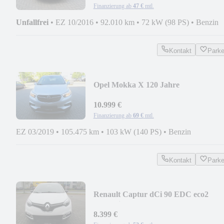
Finanzierung ab
47 €
mtl.
Unfallfrei
•
EZ 10/2016
•
92.010 km
•
72 kW (98 PS)
•
Benzin
Kontakt
Park
Opel Mokka X 120 Jahre
10.999 €
Finanzierung ab
69 €
mtl.
EZ 03/2019
•
105.475 km
•
103 kW (140 PS)
•
Benzin
Kontakt
Park
Renault Captur dCi 90 EDC eco2
Dynamique
8.399 €