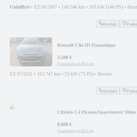
Unfallfrei
•
EZ 06/2007
•
140.546 km
•
103 kW (140 PS)
•
Benz
Kontakt
Park
Renault Clio III Dynamique
3.500 €
Finanzierung ab
65 €
mtl.
EZ 07/2011
•
163.747 km
•
55 kW (75 PS)
•
Benzin
Kontakt
Park
Citroën C4 Picasso/Spacetourer Shine
8.800 €
Finanzierung ab
55 €
mtl.