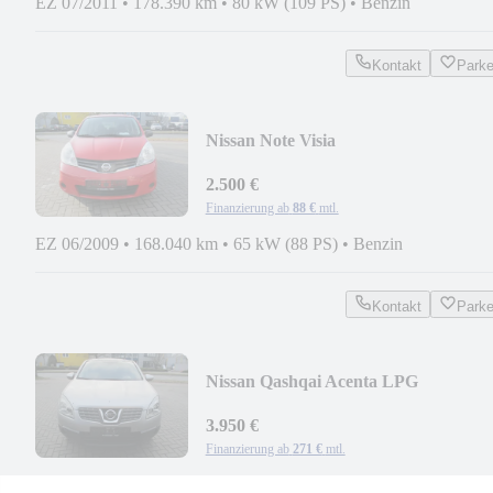
EZ 07/2011
•
178.390 km
•
80 kW (109 PS)
•
Benzin
Kontakt
Park
Nissan Note Visia
2.500 €
Finanzierung ab
88 €
mtl.
EZ 06/2009
•
168.040 km
•
65 kW (88 PS)
•
Benzin
Kontakt
Park
Nissan Qashqai Acenta LPG
3.950 €
Finanzierung ab
271 €
mtl.
EZ 11/2007
•
167.150 km
•
110 kW (150 PS)
•
Benzin