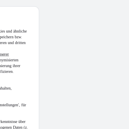
den
ies und ähnliche
peichern bzw.
eren und dritten
nserer
nymisierten
sierung ihrer
fizieren.
halten,
stellungen', für
kenntnisse über
zogenen Daten (z.