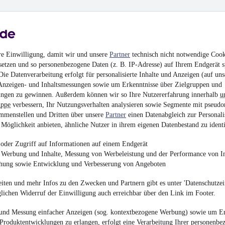
Keine Inserate gefun
MwSt. ausweisbar
re Einwilligung, damit wir und unsere
Partner
technisch nicht notwendige Cook
setzen und so personenbezogene Daten (z. B. IP-Adresse) auf Ihrem Endgerät s
ie Datenverarbeitung erfolgt für personalisierte Inhalte und Anzeigen (auf uns
Anzeigen- und Inhaltsmessungen sowie um Erkenntnisse über Zielgruppen und
ngen zu gewinnen. Außerdem können wir so Ihre Nutzererfahrung innerhalb
u
uppe
verbessern, Ihr Nutzungsverhalten analysieren sowie Segmente mit pseudo
mmenstellen und Dritten über unsere
Partner
einen Datenabgleich zur Personali
Möglichkeit anbieten, ähnliche Nutzer in ihrem eigenen Datenbestand zu identi
oder Zugriff auf Informationen auf einem Endgerät
e Werbung und Inhalte, Messung von Werbeleistung und der Performance von In
chung sowie Entwicklung und Verbesserung von Angeboten
iten und mehr Infos zu den Zwecken und Partnern gibt es unter 'Datenschutzein
glichen Widerruf der Einwilligung auch erreichbar über den Link im Footer.
und Messung einfacher Anzeigen (sog. kontextbezogene Werbung) sowie um Er
Produktentwicklungen zu erlangen, erfolgt eine Verarbeitung Ihrer personenbe