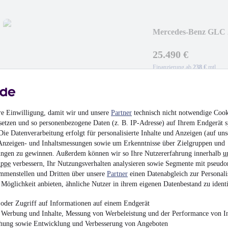
Mercedes-Benz GLC 
AHK/LED/Kamera/P
25.490 €
Finanzierung ab
238 €
mtl.
EZ 03/2019
•
158.720
Abstandstempomat
re Einwilligung, damit wir und unsere
Partner
technisch nicht notwendige Cook
setzen und so personenbezogene Daten (z. B. IP-Adresse) auf Ihrem Endgerät s
ie Datenverarbeitung erfolgt für personalisierte Inhalte und Anzeigen (auf uns
Anzeigen- und Inhaltsmessungen sowie um Erkenntnisse über Zielgruppen und
ngen zu gewinnen. Außerdem können wir so Ihre Nutzererfahrung innerhalb
u
uppe
verbessern, Ihr Nutzungsverhalten analysieren sowie Segmente mit pseudo
Skoda Kamiq Style 
mmenstellen und Dritten über unsere
Partner
einen Datenabgleich zur Personali
Möglichkeit anbieten, ähnliche Nutzer in ihrem eigenen Datenbestand zu identi
18.490 €
Finanzierung ab
173 €
mtl.
oder Zugriff auf Informationen auf einem Endgerät
e Werbung und Inhalte, Messung von Werbeleistung und der Performance von In
Unfallfrei
•
EZ 02/202
chung sowie Entwicklung und Verbesserung von Angeboten