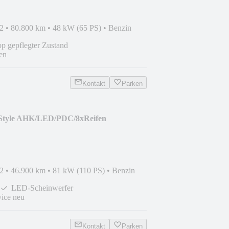
2
•
80.800 km
•
48 kW (65 PS)
•
Benzin
p gepflegter Zustand
en
Kontakt
Parken
 Style AHK/LED/PDC/8xReifen
2
•
46.900 km
•
81 kW (110 PS)
•
Benzin
LED-Scheinwerfer
ice neu
Kontakt
Parken