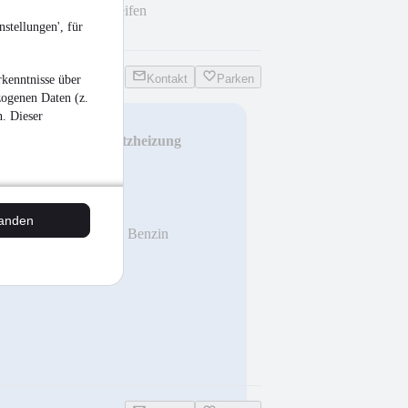
Sommer.-Winterreifen
stellungen', für
Kontakt
Parken
kenntnisse über
zogenen Daten (z.
n. Dieser
 Navigation/LED/Sitzheizung
tanden
km
•
81 kW (110 PS)
•
Benzin
gepflegter PKW
eu