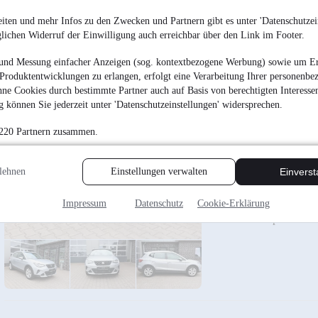
AHK abnehmbar
Top Zustand
iten und mehr Infos zu den Zwecken und Partnern gibt es unter 'Datenschutzein
glichen Widerruf der Einwilligung auch erreichbar über den Link im Footer.
und Messung einfacher Anzeigen (sog. kontextbezogene Werbung) sowie um Er
Produktentwicklungen zu erlangen, erfolgt eine Verarbeitung Ihrer personenbe
ne Cookies durch bestimmte Partner auch auf Basis von berechtigten Interesse
 können Sie jederzeit unter 'Datenschutzeinstellungen' widersprechen.
Seat Arona Xperience
 220 Partnern zusammen.
¹
16.990 €
Finanzierung ab
159 €
mtl.
lehnen
Einstellungen verwalten
Einvers
EZ 06/2022
•
48.400 
Impressum
Datenschutz
Cookie-Erklärung
LED-Scheinwerfer
TÜV+Inspektion n