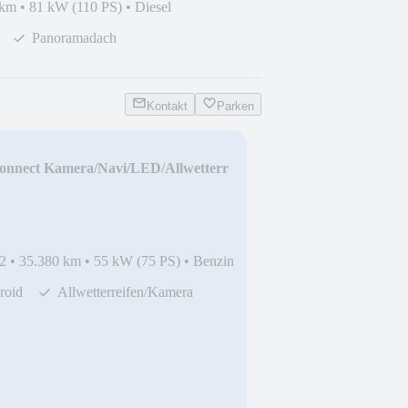
 km
•
81 kW (110 PS)
•
Diesel
Panoramadach
Kontakt
Parken
Connect Kamera/Navi/LED/Allwetterr
2
•
35.380 km
•
55 kW (75 PS)
•
Benzin
roid
Allwetterreifen/Kamera