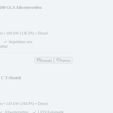
00 GLA Allwetterreifen
km
•
100 kW (136 PS)
•
Diesel
Inspektion neu
mbar
Kontakt
Parken
 C T-Modell
wetterreifen
km
•
143 kW (194 PS)
•
Diesel
Allwetterreifen
LED/Automatik