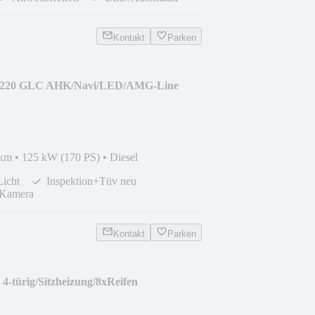
Kontakt
Parken
 220 GLC AHK/Navi/LED/AMG-Line
 km
•
125 kW (170 PS)
•
Diesel
icht
Inspektion+Tüv neu
/Kamera
Kontakt
Parken
4-türig/Sitzheizung/8xReifen