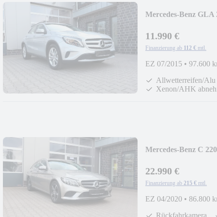
Mercedes-Benz GLA 2
11.990 €
Finanzierung ab
112 €
mtl.
EZ 07/2015
•
97.600 
Allwetterreifen/Alu
Xenon/AHK abneh
Mercedes-Benz C 220
LED/AHK/Kamera/All
22.990 €
Finanzierung ab
215 €
mtl.
EZ 04/2020
•
86.800 
Rückfahrkamera