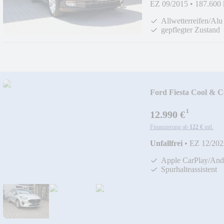
EZ 09/2015
•
187.600
Allwetterreifen/Alu
gepflegter Zustand
Ford Fiesta Cool & 
¹
12.990 €
Finanzierung ab
122 €
mtl.
Unfallfrei
•
EZ 12/202
Apple CarPlay/And
Spurhalteassistent