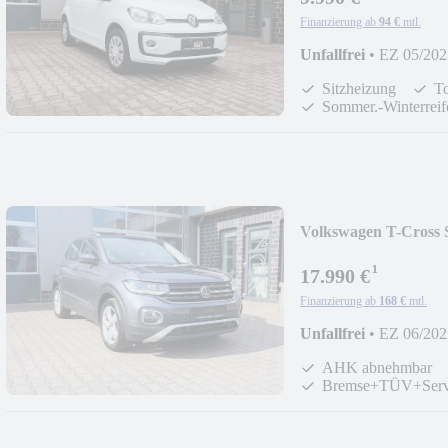
Finanzierung ab
94 €
mtl.
Unfallfrei
•
EZ 05/202
Sitzheizung
To
Sommer.-Winterreif
Volkswagen T-Cross
¹
17.990 €
Finanzierung ab
168 €
mtl.
Unfallfrei
•
EZ 06/202
AHK abnehmbar
Bremse+TÜV+Serv