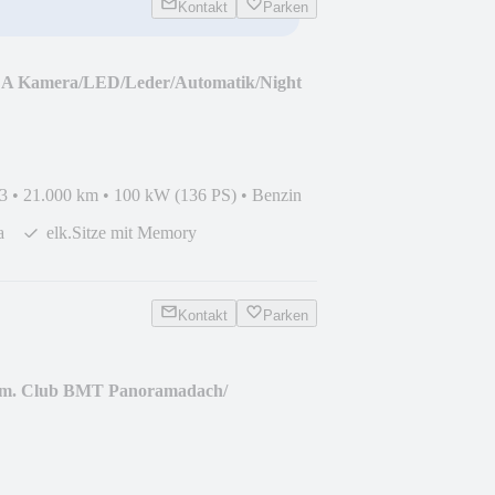
Kontakt
Parken
0 A Kamera/LED/Leder/Automatik/Night
3
•
21.000 km
•
100 kW (136 PS)
•
Benzin
a
elk.Sitze mit Memory
Kontakt
Parken
Lim. Club BMT Panoramadach/