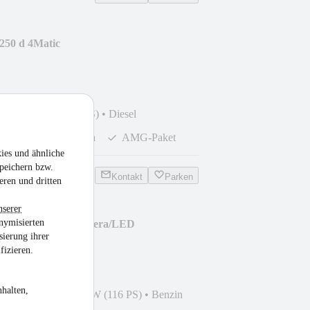
250 d 4Matic
anoramadach
 km
•
150 kW (204 PS)
•
Diesel
Rückfahrkamera
AMG-Paket
ies und ähnliche
peichern bzw.
Kontakt
Parken
eren und dritten
nserer
nymisierten
Automatik/AHK/Kamera/LED
sierung ihrer
fizieren.
halten,
0
•
45.410 km
•
85 kW (116 PS)
•
Benzin