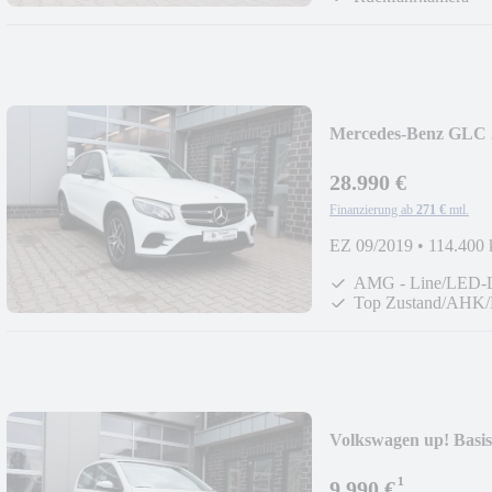
Mercedes-Benz GLC
28.990 €
Finanzierung ab
271 €
mtl.
EZ 09/2019
•
114.400
AMG - Line/LED-L
Top Zustand/AHK
Volkswagen up! Basis 
¹
9.990 €