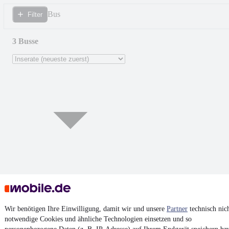
Bus
Filter
3 Busse
NEU
Mercedes-Benz Integro O 550
Wir benötigen Ihre Einwilligung, damit wir und unsere
Partner
technisch nic
L/deutsches Fahrzeug
notwendige Cookies und ähnliche Technologien einsetzen und so
¹
12.605 € (Netto)