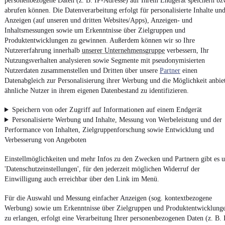
personenbezogene Daten (z. B. IP-Adresse) auf Ihrem Endgerät speichern bz
15.000 € (Brutto)
abrufen können. Die Datenverarbeitung erfolgt für personalisierte Inhalte un
Finanzierung ab
160 €
mtl.
Anzeigen (auf unseren und dritten Websites/Apps), Anzeigen- und
Inhaltsmessungen sowie um Erkenntnisse über Zielgruppen und
Überlandbus
•
66 Sitze
•
EZ 01/2006
•
854.155 km
•
260 kW (354 PS)
•
Diesel
Produktentwicklungen zu gewinnen. Außerdem können wir so Ihre
Nutzererfahrung innerhalb
unserer Unternehmensgruppe
verbessern, Ihr
Nutzungsverhalten analysieren sowie Segmente mit pseudonymisierten
Kontakt
Park
Nutzerdaten zusammenstellen und Dritten über unsere
Partner
einen
Datenabgleich zur Personalisierung ihrer Werbung und die Möglichkeit anbie
ähnliche Nutzer in ihrem eigenen Datenbestand zu identifizieren.
NEU
Mercedes-Benz 515CDI
Speichern von oder Zugriff auf Informationen auf einem Endgerät
Personalisierte Werbung und Inhalte, Messung von Werbeleistung und der
¹
12.840 € (Netto)
Performance von Inhalten, Zielgruppenforschung sowie Entwicklung und
15.280 € (Brutto)
Verbesserung von Angeboten
Finanzierung ab
162 €
mtl.
Kleinbus
•
14 Sitze
•
EZ 05/2008
•
300.000 km
Einstellmöglichkeiten und mehr Infos zu den Zwecken und Partnern gibt es u
'Datenschutzeinstellungen', für den jederzeit möglichen Widerruf der
Einwilligung auch erreichbar über den Link im Menü.
Kontakt
Park
Für die Auswahl und Messung einfacher Anzeigen (sog. kontextbezogene
Werbung) sowie um Erkenntnisse über Zielgruppen und Produktentwicklung
zu erlangen, erfolgt eine Verarbeitung Ihrer personenbezogenen Daten (z. B. 
NEU
MAN A23