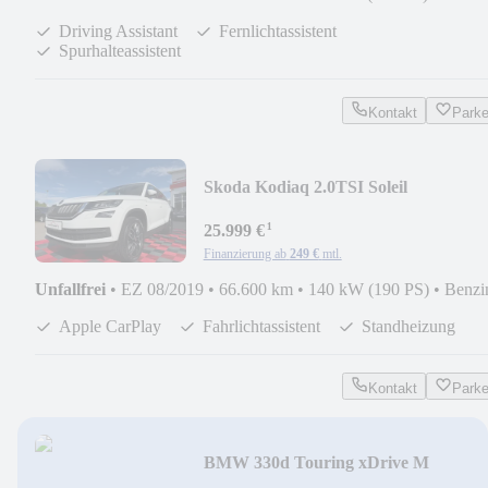
Driving Assistant
Fernlichtassistent
Spurhalteassistent
Kontakt
Park
Skoda Kodiaq 2.0TSI Soleil
4x4*Kamera*LED*
¹
25.999 €
Finanzierung ab
249 €
mtl.
Unfallfrei
•
EZ 08/2019
•
66.600 km
•
140 kW (190 PS)
•
Benzi
Apple CarPlay
Fahrlichtassistent
Standheizung
Kontakt
Park
BMW 330d Touring xDrive M
Sport*Pano.Dach*