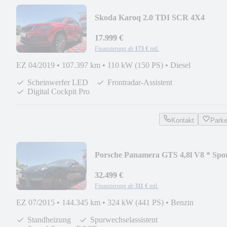
Skoda Karoq 2.0 TDI SCR 4X4
DSG*LED*KAMERA*
17.999 €
Finanzierung ab
173 €
mtl.
EZ 04/2019
•
107.397 km
•
110 kW (150 PS)
•
Diesel
Scheinwerfer LED
Frontradar-Assistent
Digital Cockpit Pro
Kontakt
Park
Porsche Panamera GTS 4,8l V8 * Spor
Chrono-Paket *
32.499 €
Finanzierung ab
311 €
mtl.
EZ 07/2015
•
144.345 km
•
324 kW (441 PS)
•
Benzin
Standheizung
Spurwechselassistent