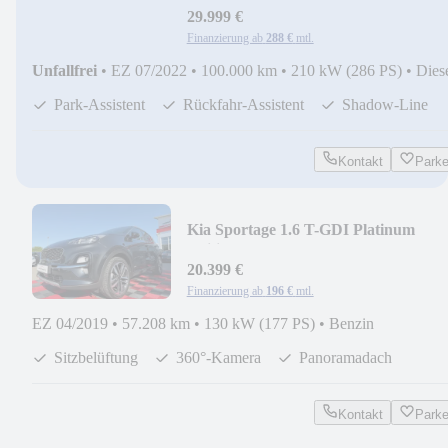
29.999 €
Finanzierung ab
288 €
mtl.
Unfallfrei
•
EZ 07/2022
•
100.000 km
•
210 kW (286 PS)
•
Dies
Park-Assistent
Rückfahr-Assistent
Shadow-Line
Kontakt
Park
Kia Sportage 1.6 T-GDI Platinum
Edition 4WD*Leder*
20.399 €
Finanzierung ab
196 €
mtl.
EZ 04/2019
•
57.208 km
•
130 kW (177 PS)
•
Benzin
Sitzbelüftung
360°-Kamera
Panoramadach
Kontakt
Park