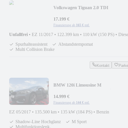
Volkswagen Tiguan 2.0 TDI
DSG*LED*KAMERA*
17.199 €
Finanzierung ab
165 €
mtl.
Unfallfrei
•
EZ 11/2017
•
122.399 km
•
110 kW (150 PS)
•
Diese
Spurhalteassistent
Abstandstempomat
Multi Collision Brake
Kontakt
Park
BMW 120i Limousine M
Sport*Aut*PDC*Temp*Navi*
14.999 €
Finanzierung ab
144 €
mtl.
EZ 05/2017
•
135.500 km
•
135 kW (184 PS)
•
Benzin
Shadow-Line Hochglanz
M Sport
Multifunktionslenk.