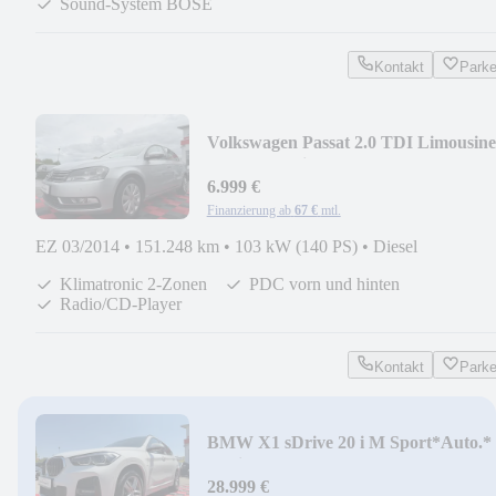
Sound-System BOSE
Kontakt
Park
Volkswagen Passat 2.0 TDI Limousine
BlueM.4Motion*MP3*ASR
6.999 €
Finanzierung ab
67 €
mtl.
EZ 03/2014
•
151.248 km
•
103 kW (140 PS)
•
Diesel
Klimatronic 2-Zonen
PDC vorn und hinten
Radio/CD-Player
Kontakt
Park
BMW X1 sDrive 20 i M Sport*Auto.*
Navi*
28.999 €