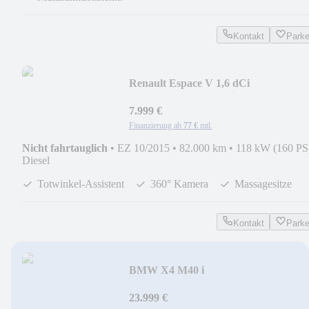
Kontakt
Park
Renault Espace V 1,6 dCi
Aut.*Leder*`LED*Ini. Paris*Pano
7.999 €
Finanzierung ab
77 €
mtl.
Nicht fahrtauglich
•
EZ 10/2015
•
82.000 km
•
118 kW (160 PS
Diesel
Totwinkel-Assistent
360° Kamera
Massagesitze
Kontakt
Park
BMW X4 M40 i
23.999 €