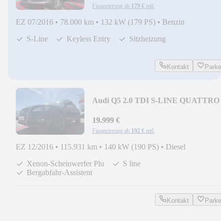
Finanzierung ab
179 €
mtl.
EZ 07/2016
•
78.000 km
•
132 kW (179 PS)
•
Benzin
S-Line
Keyless Entry
Sitzheizung
Kontakt
Park
Audi Q5 2.0 TDI S-LINE QUATTRO
TRONIC*Sport*Leder*
19.999 €
Finanzierung ab
192 €
mtl.
EZ 12/2016
•
115.931 km
•
140 kW (190 PS)
•
Diesel
Xenon-Scheinwerfer Plu
S line
Bergabfahr-Assistent
Kontakt
Park