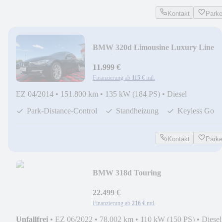
Kontakt
Park
BMW 320d Limousine Luxury Line
*Navi*Leder*Stand
11.999 €
Finanzierung ab
115 €
mtl.
EZ 04/2014
•
151.800 km
•
135 kW (184 PS)
•
Diesel
Park-Distance-Control
Standheizung
Keyless Go
Kontakt
Park
BMW 318d Touring
Advantage*LED*Kamera*
22.499 €
Finanzierung ab
216 €
mtl.
Unfallfrei
•
EZ 06/2022
•
78.002 km
•
110 kW (150 PS)
•
Diesel