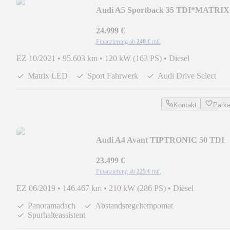
Audi A5 Sportback 35 TDI*MATRIX
LED*LEDER*Touchscreen
24.999 €
Finanzierung ab
240 €
mtl.
EZ 10/2021
•
95.603 km
•
120 kW (163 PS)
•
Diesel
Matrix LED
Sport Fahrwerk
Audi Drive Select
Kontakt
Park
Audi A4 Avant TIPTRONIC 50 TDI
quattro* S-Line*ACC*
23.499 €
Finanzierung ab
225 €
mtl.
EZ 06/2019
•
146.467 km
•
210 kW (286 PS)
•
Diesel
Panoramadach
Abstandsregeltempomat
Spurhalteassistent