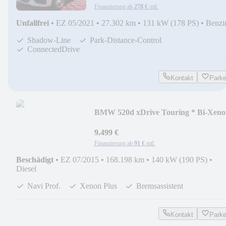
Finanzierung ab
278 €
mtl.
Unfallfrei
•
EZ 05/2021
•
27.302 km
•
131 kW (178 PS)
•
Benzi
Shadow-Line
Park-Distance-Control
ConnectedDrive
Kontakt
Park
BMW 520d xDrive Touring * Bi-Xeno
Leder*
9.499 €
Finanzierung ab
91 €
mtl.
Beschädigt
•
EZ 07/2015
•
168.198 km
•
140 kW (190 PS)
•
Diesel
Navi Prof.
Xenon Plus
Bremsassistent
Kontakt
Park