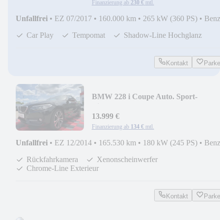
Finanzierung ab
230 €
mtl.
Unfallfrei
•
EZ 07/2017
•
160.000 km
•
265 kW (360 PS)
•
Benz
Car Play
Tempomat
Shadow-Line Hochglanz
Kontakt
Park
BMW 228 i Coupe Auto. Sport-
Line*Kamera*Xenon*
13.999 €
Finanzierung ab
134 €
mtl.
Unfallfrei
•
EZ 12/2014
•
165.530 km
•
180 kW (245 PS)
•
Benz
Rückfahrkamera
Xenonscheinwerfer
Chrome-Line Exterieur
Kontakt
Park