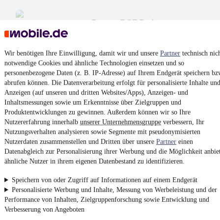
Peugeot RCZ Basis
2,0HDi*Leder*Navi*
8.999 €
Finanzierung ab
87 €
mtl.
Wir benötigen Ihre Einwilligung, damit wir und unsere
Partner
technisch nic
notwendige Cookies und ähnliche Technologien einsetzen und so
EZ 02/2012
•
134.000 km
•
120 kW (163 PS)
•
Diesel
personenbezogene Daten (z. B. IP-Adresse) auf Ihrem Endgerät speichern bz
abrufen können. Die Datenverarbeitung erfolgt für personalisierte Inhalte un
Xenon-Paket
Voll-Leder-Paket
Anzeigen (auf unseren und dritten Websites/Apps), Anzeigen- und
Inhaltsmessungen sowie um Erkenntnisse über Zielgruppen und
Produktentwicklungen zu gewinnen. Außerdem können wir so Ihre
Kontakt
Park
Nutzererfahrung innerhalb
unserer Unternehmensgruppe
verbessern, Ihr
Nutzungsverhalten analysieren sowie Segmente mit pseudonymisierten
Nutzerdaten zusammenstellen und Dritten über unsere
Partner
einen
Datenabgleich zur Personalisierung ihrer Werbung und die Möglichkeit anbie
Zurück
ähnliche Nutzer in ihrem eigenen Datenbestand zu identifizieren.
1/2
1
Speichern von oder Zugriff auf Informationen auf einem Endgerät
Personalisierte Werbung und Inhalte, Messung von Werbeleistung und der
2
Performance von Inhalten, Zielgruppenforschung sowie Entwicklung und
Weiter
Verbesserung von Angeboten