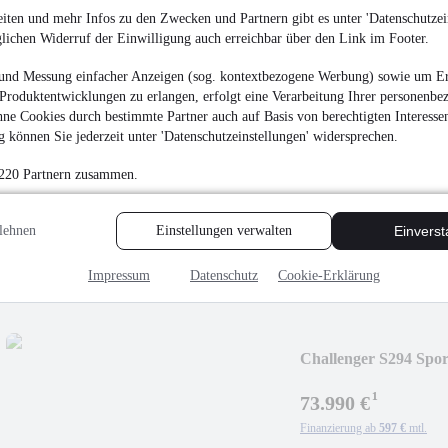
iten und mehr Infos zu den Zwecken und Partnern gibt es unter 'Datenschutzein
glichen Widerruf der Einwilligung auch erreichbar über den Link im Footer.
und Messung einfacher Anzeigen (sog. kontextbezogene Werbung) sowie um Er
Produktentwicklungen zu erlangen, erfolgt eine Verarbeitung Ihrer personenbe
Challenger V217 Spor
ne Cookies durch bestimmte Partner auch auf Basis von berechtigten Interesse
 können Sie jederzeit unter 'Datenschutzeinstellungen' widersprechen.
¹
69.990 €
 220 Partnern zusammen.
Finanzierung ab
565 €
mtl.
Neufahrzeug
•
Kaste
lehnen
Einstellungen verwalten
Einvers
132 kW (179 PS)
•
Die
Impressum
Datenschutz
Cookie-Erklärung
Challenger S294 Spor
¹
73.990 €
Finanzierung ab
597 €
mtl.