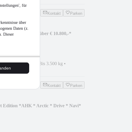
stellungen', für
Kontakt
Parken
kenntnisse über
zogenen Daten (z.
t M26 *Sparen Sie über € 10.800,-*
n. Dieser
nwagen
•
6.360 mm
•
Bis 3.500 kg
•
tanden
sel
Kontakt
Parken
t Edition *AHK * Arctic * Drive * Navi*