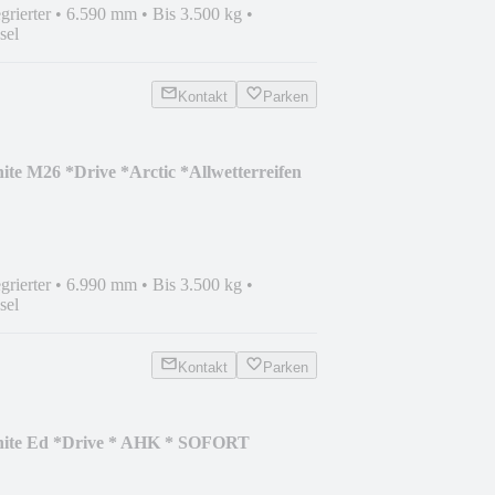
grierter
•
6.590 mm
•
Bis 3.500 kg
•
sel
Kontakt
Parken
ite M26 *Drive *Arctic *Allwetterreifen
grierter
•
6.990 mm
•
Bis 3.500 kg
•
sel
Kontakt
Parken
phite Ed *Drive * AHK * SOFORT