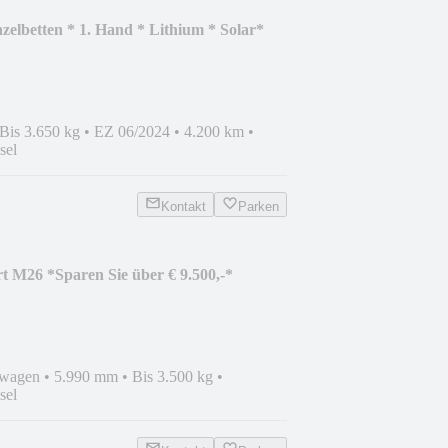
zelbetten * 1. Hand * Lithium * Solar*
Bis 3.650 kg
•
EZ 06/2024
•
4.200 km
•
sel
Kontakt
Parken
t M26 *Sparen Sie über € 9.500,-*
nwagen
•
5.990 mm
•
Bis 3.500 kg
•
sel