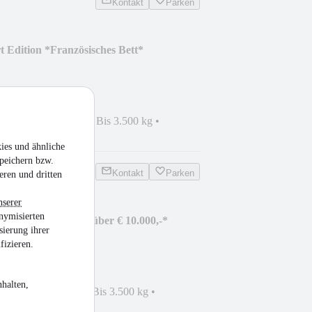
Kontakt
Parken
t Edition *Französisches Bett*
grierter
•
6.590 mm
•
Bis 3.500 kg
•
sel
ies und ähnliche
peichern bzw.
Kontakt
Parken
eren und dritten
nserer
nymisierten
t M26 *Sparen Sie über € 10.000,-*
sierung ihrer
fizieren.
halten,
nwagen
•
5.990 mm
•
Bis 3.500 kg
•
sel