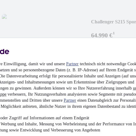
Challenger S215 Spor
¹
64.990 €
Finanzierung ab
524 €
mtl.
Neufahrzeug
•
Teilinte
121 kW (165 PS)
•
Die
re Einwilligung, damit wir und unsere
Partner
technisch nicht notwendige Cook
setzen und so personenbezogene Daten (z. B. IP-Adresse) auf Ihrem Endgerät s
ie Datenverarbeitung erfolgt für personalisierte Inhalte und Anzeigen (auf uns
Anzeigen- und Inhaltsmessungen sowie um Erkenntnisse über Zielgruppen und
ngen zu gewinnen. Außerdem können wir so Ihre Nutzererfahrung innerhalb
u
uppe
verbessern, Ihr Nutzungsverhalten analysieren sowie Segmente mit pseudo
Challenger V114 Spor
mmenstellen und Dritten über unsere
Partner
einen Datenabgleich zur Personali
Möglichkeit anbieten, ähnliche Nutzer in ihrem eigenen Datenbestand zu identi
¹
66.990 €
Finanzierung ab
540 €
mtl.
oder Zugriff auf Informationen auf einem Endgerät
e Werbung und Inhalte, Messung von Werbeleistung und der Performance von In
Neufahrzeug
•
Kaste
chung sowie Entwicklung und Verbesserung von Angeboten
132 kW (179 PS)
•
Die