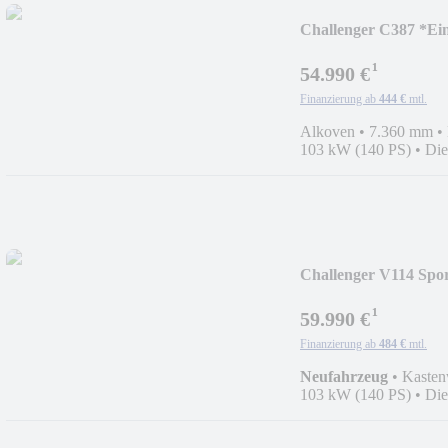
Challenger C387 *Ein
¹
54.990 €
Finanzierung ab
444 €
mtl.
Alkoven
•
7.360 mm
•
103 kW (140 PS)
•
Die
Challenger V114 Spor
¹
59.990 €
Finanzierung ab
484 €
mtl.
Neufahrzeug
•
Kaste
103 kW (140 PS)
•
Die