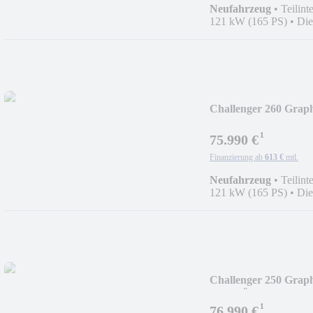
Neufahrzeug
•
Teilinte
121 kW (165 PS)
•
Die
Challenger 260 Graph
¹
75.990 €
Finanzierung ab
613 €
mtl.
Neufahrzeug
•
Teilinte
121 kW (165 PS)
•
Die
Challenger 250 Gra
VERFÜGBAR*
¹
76.990 €