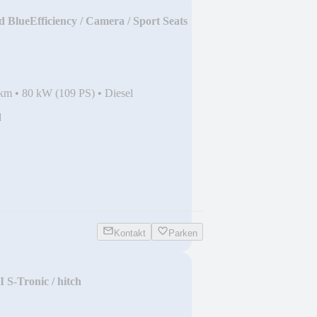
 BlueEfficiency / Camera / Sport Seats
 km
•
80 kW (109 PS)
•
Diesel
d
Kontakt
Parken
 S-Tronic / hitch