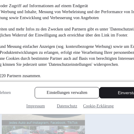
oder Zugriff auf Informationen auf einem Endgerät
e Werbung und Inhalte, Messung von Werbeleistung und der Performance von In
chung sowie Entwicklung und Verbesserung von Angeboten
iten und mehr Infos zu den Zwecken und Partnern gibt es unter 'Datenschutzein
glichen Widerruf der Einwilligung auch erreichbar über den Link im Footer.
und Messung einfacher Anzeigen (sog. kontextbezogene Werbung) sowie um Er
Produktentwicklungen zu erlangen, erfolgt eine Verarbeitung Ihrer personenbe
ne Cookies durch bestimmte Partner auch auf Basis von berechtigten Interesse
 können Sie jederzeit unter 'Datenschutzeinstellungen' widersprechen.
Seat Ibiza Style / Ca
 220 Partnern zusammen.
9.899 €
Finanzierung ab
81 €
mtl.
lehnen
Einstellungen verwalten
Einvers
EZ 02/2018
•
58.000 
Impressum
Datenschutz
Cookie-Erklärung
TÜV + Service N