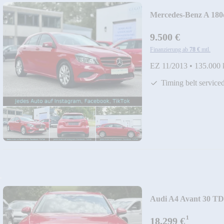
Mercedes-Benz A 180d
9.500 €
Finanzierung ab
78 €
mtl.
EZ 11/2013
•
135.000
Timing belt service
Audi A4 Avant 30 TDI
¹
18.299 €