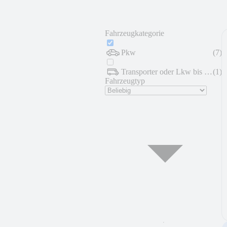
Fahrzeugkategorie
Pkw
(
7
)
Transporter oder Lkw bis 7,5 t
(
1
)
Fahrzeugtyp