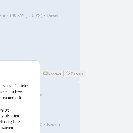
 km
•
100 kW (136 PS)
•
Diesel
Kontakt
Parken
ies und ähnliche
peichern bzw.
G-T / Xenon / Kamera
eren und dritten
nserer
nymisierten
sierung ihrer
 km
•
140 kW (190 PS)
•
Benzin
fizieren.