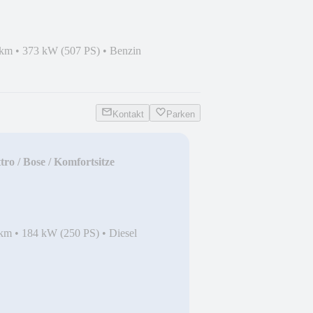
 km
•
373 kW (507 PS)
•
Benzin
Kontakt
Parken
ro / Bose / Komfortsitze
 km
•
184 kW (250 PS)
•
Diesel