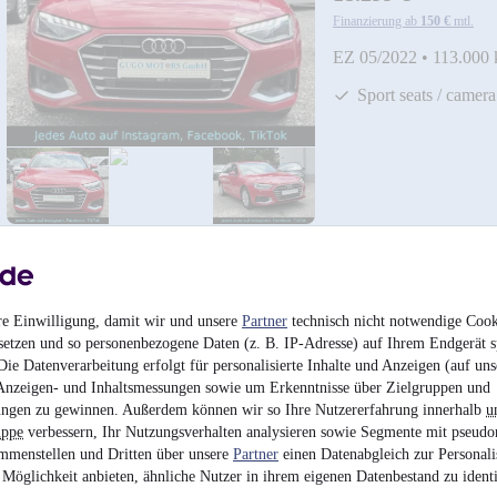
Finanzierung ab
150 €
mtl.
EZ 05/2022
•
113.000
Sport seats / camera
re Einwilligung, damit wir und unsere
Partner
technisch nicht notwendige Cook
setzen und so personenbezogene Daten (z. B. IP-Adresse) auf Ihrem Endgerät s
Nissan Pulsar 1.6 DI
ie Datenverarbeitung erfolgt für personalisierte Inhalte und Anzeigen (auf uns
Anzeigen- und Inhaltsmessungen sowie um Erkenntnisse über Zielgruppen und
8.200 €
ngen zu gewinnen. Außerdem können wir so Ihre Nutzererfahrung innerhalb
u
Finanzierung ab
67 €
mtl.
uppe
verbessern, Ihr Nutzungsverhalten analysieren sowie Segmente mit pseudo
mmenstellen und Dritten über unsere
Partner
einen Datenabgleich zur Personali
EZ 12/2016
•
123.000
Möglichkeit anbieten, ähnliche Nutzer in ihrem eigenen Datenbestand zu identi