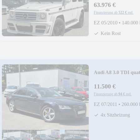
63.976 €
Finanzierung ab
522 €
mtl.
EZ 05/2010
•
140.000
Kein Rost
Audi A8 3.0 TDI quatt
11.500 €
Finanzierung ab
94 €
mtl.
EZ 07/2011
•
260.000
4x Sitzheizung