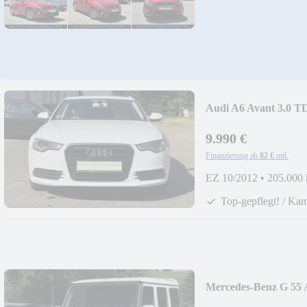
Audi A6 Avant 3.0 TD
9.990 €
Finanzierung ab
82 €
mtl.
EZ 10/2012
•
205.000
Top-gepflegt! / Ka
Mercedes-Benz G 55 