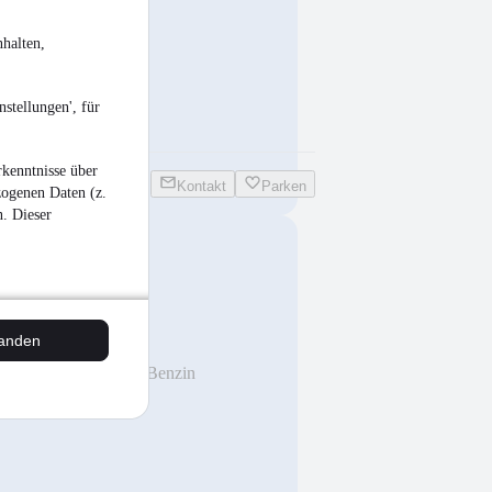
halten,
stellungen', für
kenntnisse über
Kontakt
Parken
zogenen Daten (z.
n. Dieser
rplay + Android
tanden
km
•
55 kW (75 PS)
•
Benzin
EU