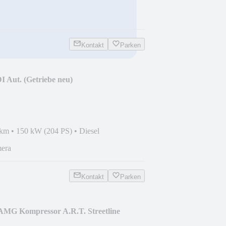
Kontakt
Parken
I Aut. (Getriebe neu)
 km
•
150 kW (204 PS)
•
Diesel
mera
Kontakt
Parken
AMG Kompressor A.R.T. Streetline