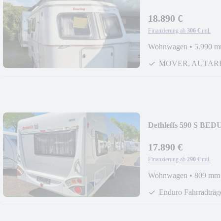
Autark, Vorzelt, usw
18.890 €
Finanzierung ab
306 €
mtl.
Wohnwagen
•
5.990 
MOVER, AUTAR
Dethleffs 590 S BED
17.890 €
Finanzierung ab
290 €
mtl.
Wohnwagen
•
809 mm
Enduro Fahrradträg