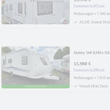
Finanzierung ab
227 €
mtl.
Wohnwagen
•
7.300 
ALDE Zentral Hei
Hobby 560 KMFe DE 
15.980 €
Finanzierung ab
259 €
mtl.
Wohnwagen
•
7.610 
Vorzelt Heki Dach