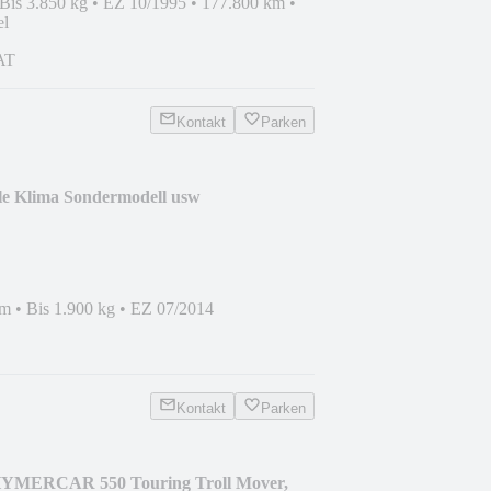
Bis 3.850 kg
•
EZ 10/1995
•
177.800 km
•
el
AT
Kontakt
Parken
le Klima Sondermodell usw
mm
•
Bis 1.900 kg
•
EZ 07/2014
Kontakt
Parken
YMERCAR 550 Touring Troll Mover,