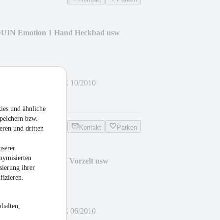
EDUIN Emotion 1 Hand Heckbad usw
mm
•
Bis 2.000 kg
•
EZ 10/2010
ies und ähnliche
peichern bzw.
Kontakt
Parken
eren und dritten
nserer
nymisierten
ITA Mover Autark Vorzelt usw
sierung ihrer
fizieren.
halten,
mm
•
Bis 1.600 kg
•
EZ 06/2010