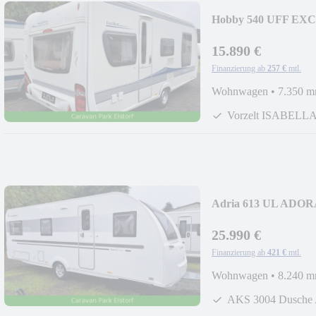
Hobby 540 UFF EXC
15.890 €
Finanzierung ab
257 €
mtl.
Wohnwagen
•
7.350 
Vorzelt ISABELL
Adria 613 UL ADORA 
25.990 €
Finanzierung ab
421 €
mtl.
Wohnwagen
•
8.240 
AKS 3004 Dusche 