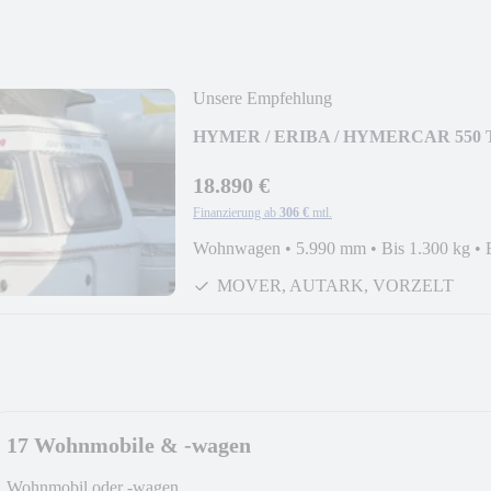
Unsere Empfehlung
HYMER / ERIBA / HYMERCAR 550 Touri
18.890 €
Finanzierung ab
306 €
mtl.
Wohnwagen
•
5.990 mm
•
Bis 1.300 kg
•
MOVER, AUTARK, VORZELT
17 Wohnmobile & -wagen
Wohnmobil oder -wagen