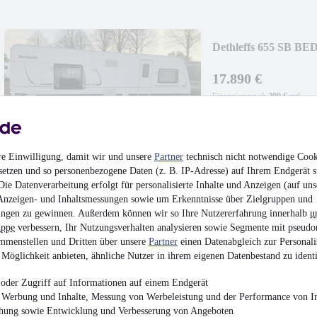
Dethleffs 655 SB B
17.890 €
Finanzierung ab
290 €
mtl.
Wohnwagen
•
8.680 
Seperate Dusche
re Einwilligung, damit wir und unsere
Partner
technisch nicht notwendige Cook
setzen und so personenbezogene Daten (z. B. IP-Adresse) auf Ihrem Endgerät s
ie Datenverarbeitung erfolgt für personalisierte Inhalte und Anzeigen (auf uns
Anzeigen- und Inhaltsmessungen sowie um Erkenntnisse über Zielgruppen und
ngen zu gewinnen. Außerdem können wir so Ihre Nutzererfahrung innerhalb
u
uppe
verbessern, Ihr Nutzungsverhalten analysieren sowie Segmente mit pseudo
Hobby 545 KMF LA V
mmenstellen und Dritten über unsere
Partner
einen Datenabgleich zur Personali
Möglichkeit anbieten, ähnliche Nutzer in ihrem eigenen Datenbestand zu identi
17.890 €
Finanzierung ab
290 €
mtl.
oder Zugriff auf Informationen auf einem Endgerät
e Werbung und Inhalte, Messung von Werbeleistung und der Performance von In
Wohnwagen
•
7.530 
chung sowie Entwicklung und Verbesserung von Angeboten