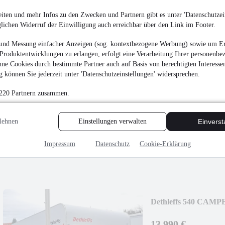
Etagenbetten Festbe
iten und mehr Infos zu den Zwecken und Partnern gibt es unter 'Datenschutzein
glichen Widerruf der Einwilligung auch erreichbar über den Link im Footer.
und Messung einfacher Anzeigen (sog. kontextbezogene Werbung) sowie um Er
Produktentwicklungen zu erlangen, erfolgt eine Verarbeitung Ihrer personenbe
ne Cookies durch bestimmte Partner auch auf Basis von berechtigten Interesse
Fendt 465 TG Saphir 
 können Sie jederzeit unter 'Datenschutzeinstellungen' widersprechen.
19.990 €
 220 Partnern zusammen.
Finanzierung ab
324 €
mtl.
lehnen
Einstellungen verwalten
Einvers
Wohnwagen
•
7.030 
Markise 1 Hand
Impressum
Datenschutz
Cookie-Erklärung
Dethleffs 540 CAMPE
13.990 €