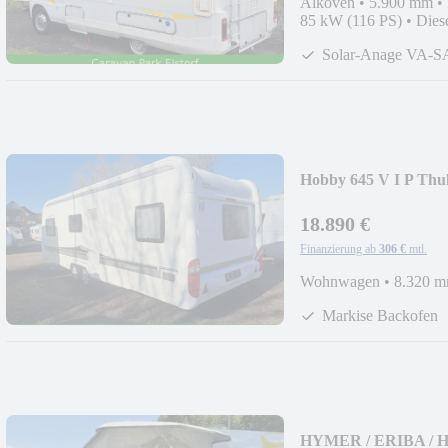
Alkoven
•
5.900 mm
•
85 kW (116 PS)
•
Dies
Solar-Anage VA-S
Hobby 645 V I P Thu
18.890 €
Finanzierung ab
306 €
mtl.
Wohnwagen
•
8.320 
Markise Backofen
HYMER / ERIBA / H