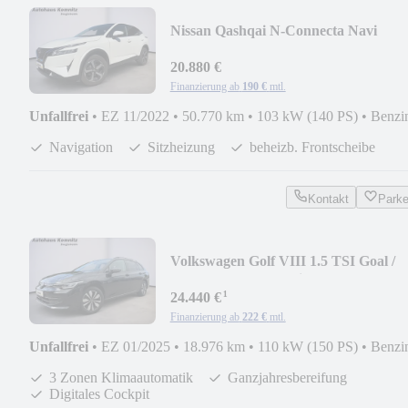
Nissan Qashqai N-Connecta Navi
Kamera SHZ Keyless
20.880 €
Finanzierung ab
190 €
mtl.
Unfallfrei
•
EZ 11/2022
•
50.770 km
•
103 kW (140 PS)
•
Benzi
Navigation
Sitzheizung
beheizb. Frontscheibe
Kontakt
Park
Volkswagen Golf VIII 1.5 TSI Goal /
LED / Kamera / Navi
¹
24.440 €
Finanzierung ab
222 €
mtl.
Unfallfrei
•
EZ 01/2025
•
18.976 km
•
110 kW (150 PS)
•
Benzi
3 Zonen Klimaautomatik
Ganzjahresbereifung
Digitales Cockpit