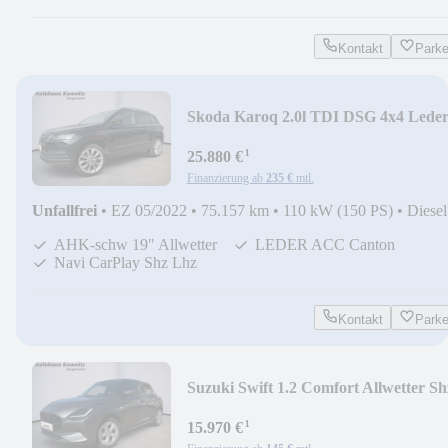
Kontakt
Park
Skoda Karoq 2.0l TDI DSG 4x4 Lede
AHK LED 19" Allwett
¹
25.880 €
Finanzierung ab
235 €
mtl.
Unfallfrei
•
EZ 05/2022
•
75.157 km
•
110 kW (150 PS)
•
Diesel
AHK-schw 19" Allwetter
LEDER ACC Canton
Navi CarPlay Shz Lhz
Kontakt
Park
Suzuki Swift 1.2 Comfort Allwetter Sh
Kamera Keyless
¹
15.970 €