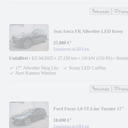
Kontakt
Park
Seat Ateca FR Allwetter LED Kessy
CarPlay Navi Shz Lh
¹
25.880 €
Finanzierung ab
235 €
mtl.
Unfallfrei
•
EZ 04/2025
•
27.250 km
•
110 kW (150 PS)
•
Benzi
17" Allwetter Shzg Lhz
Kessy LED CarPlay
Navi Kamera Wireless
Kontakt
Park
Ford Focus 1,0 ST-Line Turnier 17"
Allwetter Navi ACC
¹
18.690 €
Finanzierung ab
170 €
mtl.