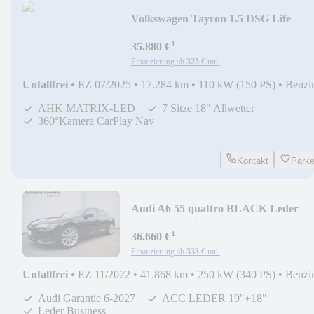
Volkswagen Tayron 1.5 DSG Life
AHK/7-S/MATRIX/360/Allwetter
¹
35.880 €
Finanzierung ab
325 €
mtl.
Unfallfrei
•
EZ 07/2025
•
17.284 km
•
110 kW (150 PS)
•
Benzi
AHK MATRIX-LED
7 Sitze 18" Allwetter
360°Kamera CarPlay Nav
Kontakt
Park
Audi A6 55 quattro BLACK Leder
19"+18" Business ACC
¹
36.660 €
Finanzierung ab
333 €
mtl.
Unfallfrei
•
EZ 11/2022
•
41.868 km
•
250 kW (340 PS)
•
Benzi
Audi Garantie 6-2027
ACC LEDER 19"+18"
Leder Business