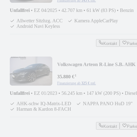
Finanzierung ab
145 €
mtl.
Unfallfrei
•
EZ 04/2025
•
42.707 km
•
61 kW (83 PS)
•
Benzin
Allwetter Sitzhzg. ACC
Kamera AppleCarPlay
Android Navi Keyless
Kontakt
Park
Volkswagen Arteon R-Line S.B. AHK
NAPPA PANO H&K Matrix 19"
¹
35.880 €
Finanzierung ab
325 €
mtl.
Unfallfrei
•
EZ 01/2023
•
56.245 km
•
147 kW (200 PS)
•
Diesel
AHK-schw IQ-Matrix-LED
NAPPA PANO HuD 19"
Harman & Kardon 8-FACH
Kontakt
Park