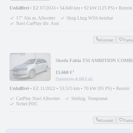
Unfallfrei
•
EZ 07/2024
•
54.849 km
•
92 kW (125 PS)
•
Benzin
17" Alu m. Allwetter
Shzg Lhzg WSS-heizbar
Navi CarPlay div. Assi
Kontakt
Park
Skoda Fabia TSI AMBITION COMB
CarPlay Navi Shz Allwet
¹
15.660 €
Finanzierung ab
142 €
mtl.
Unfallfrei
•
EZ 11/2022
•
53.515 km
•
70 kW (95 PS)
•
Benzin
CarPlay Navi Allwetter
Sitzhzg. Tempomat
Nebel PDC
Kontakt
Park