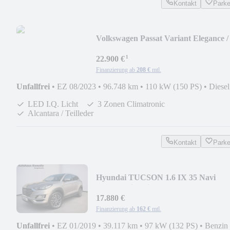
Kontakt
Park
Volkswagen Passat Variant Elegance /
I.Q. LED /ACC / AHK
¹
22.900 €
Finanzierung ab
208 €
mtl.
Unfallfrei
•
EZ 08/2023
•
96.748 km
•
110 kW (150 PS)
•
Diesel
LED I.Q. Licht
3 Zonen Climatronic
Alcantara / Teilleder
Kontakt
Park
Hyundai TUCSON 1.6 IX 35 Navi
Kamera Sitzheizung
17.880 €
Finanzierung ab
162 €
mtl.
Unfallfrei
•
EZ 01/2019
•
39.117 km
•
97 kW (132 PS)
•
Benzin