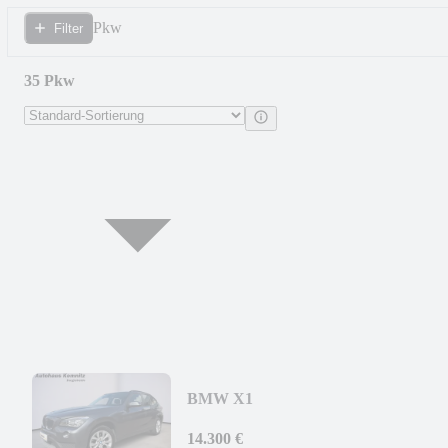
Pkw
Filter
35 Pkw
BMW X1
14.300 €