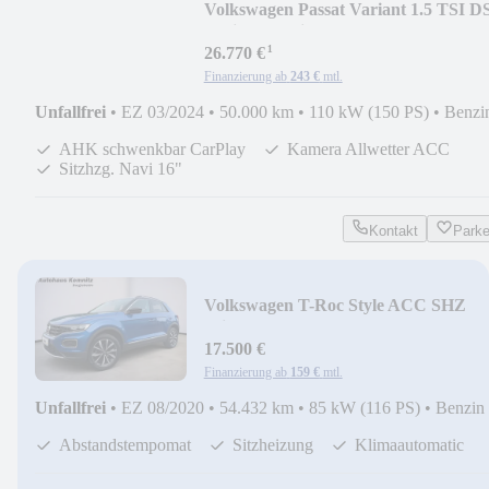
Volkswagen Passat Variant 1.5 TSI D
Business Variant AHK
¹
26.770 €
Finanzierung ab
243 €
mtl.
Unfallfrei
•
EZ 03/2024
•
50.000 km
•
110 kW (150 PS)
•
Benzi
AHK schwenkbar CarPlay
Kamera Allwetter ACC
Sitzhzg. Navi 16"
Kontakt
Park
Volkswagen T-Roc Style ACC SHZ
Klimaautom
17.500 €
Finanzierung ab
159 €
mtl.
Unfallfrei
•
EZ 08/2020
•
54.432 km
•
85 kW (116 PS)
•
Benzin
Abstandstempomat
Sitzheizung
Klimaautomatic