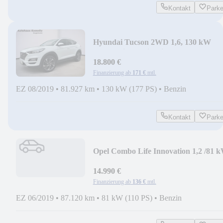
Kontakt
Park
Hyundai Tucson 2WD 1,6, 130 kW
Automatik, Navi, Klima
18.800 €
Finanzierung ab
171 €
mtl.
EZ 08/2019
•
81.927 km
•
130 kW (177 PS)
•
Benzin
Kontakt
Park
Opel Combo Life Innovation 1,2 /81 
14.990 €
Finanzierung ab
136 €
mtl.
EZ 06/2019
•
87.120 km
•
81 kW (110 PS)
•
Benzin