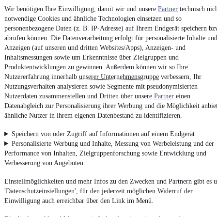
Finanzierung ab
317 €
mtl.
Wir benötigen Ihre Einwilligung, damit wir und unsere
Partner
technisch nic
Unfallfrei
•
EZ 06/2025
•
9.717 km
•
110 kW (150 PS)
•
Benzin
notwendige Cookies und ähnliche Technologien einsetzen und so
personenbezogene Daten (z. B. IP-Adresse) auf Ihrem Endgerät speichern bz
18" Allwetterr ACC
Shzg Lhzg Kamera 360°
abrufen können. Die Datenverarbeitung erfolgt für personalisierte Inhalte un
AHK-schw. MATRIX-IQ
Anzeigen (auf unseren und dritten Websites/Apps), Anzeigen- und
Inhaltsmessungen sowie um Erkenntnisse über Zielgruppen und
Produktentwicklungen zu gewinnen. Außerdem können wir so Ihre
Kontakt
Park
Nutzererfahrung innerhalb
unserer Unternehmensgruppe
verbessern, Ihr
Nutzungsverhalten analysieren sowie Segmente mit pseudonymisierten
Nutzerdaten zusammenstellen und Dritten über unsere
Partner
einen
Datenabgleich zur Personalisierung ihrer Werbung und die Möglichkeit anbie
ähnliche Nutzer in ihrem eigenen Datenbestand zu identifizieren.
Zurück
1/2
Speichern von oder Zugriff auf Informationen auf einem Endgerät
1
Personalisierte Werbung und Inhalte, Messung von Werbeleistung und der
2
Performance von Inhalten, Zielgruppenforschung sowie Entwicklung und
Weiter
Verbesserung von Angeboten
¹
MwSt. ausweisbar
Einstellmöglichkeiten und mehr Infos zu den Zwecken und Partnern gibt es u
'Datenschutzeinstellungen', für den jederzeit möglichen Widerruf der
Einwilligung auch erreichbar über den Link im Menü.