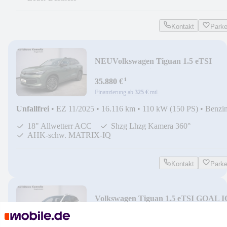
Kontakt
Park
NEU
Volkswagen Tiguan 1.5 eTSI
GOAL IQ-Matrix AHK 18" Allw. AC
¹
35.880 €
Finanzierung ab
325 €
mtl.
Unfallfrei
•
EZ 11/2025
•
16.116 km
•
110 kW (150 PS)
•
Benzi
18" Allwetterr ACC
Shzg Lhzg Kamera 360°
AHK-schw. MATRIX-IQ
Kontakt
Park
Volkswagen Tiguan 1.5 eTSI GOAL I
Matrix AHK 18" Allw. ACC
¹
34.970 €