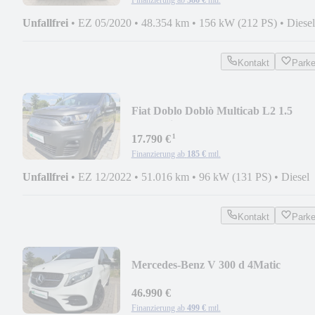
Unfallfrei
•
EZ 05/2020
•
48.354 km
•
156 kW (212 PS)
•
Diesel
Kontakt
Park
Fiat Doblo Doblò Multicab L2 1.5
BlueHDi 96 kW
¹
17.790 €
Finanzierung ab
185 €
mtl.
Unfallfrei
•
EZ 12/2022
•
51.016 km
•
96 kW (131 PS)
•
Diesel
Kontakt
Park
Mercedes-Benz V 300 d 4Matic
Avantgarde lang
46.990 €
Finanzierung ab
499 €
mtl.