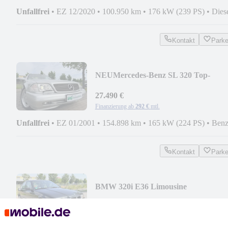
Unfallfrei
•
EZ 12/2020
•
100.950 km
•
176 kW (239 PS)
•
Dies
Kontakt
Park
NEU
Mercedes-Benz SL 320 Top-
Zustand*2.
Hand*Hardtop*Klima*Xenon
27.490 €
Finanzierung ab
292 €
mtl.
Unfallfrei
•
EZ 01/2001
•
154.898 km
•
165 kW (224 PS)
•
Benz
Kontakt
Park
BMW 320i E36 Limousine
7.990 €
Finanzierung ab
85 €
mtl.