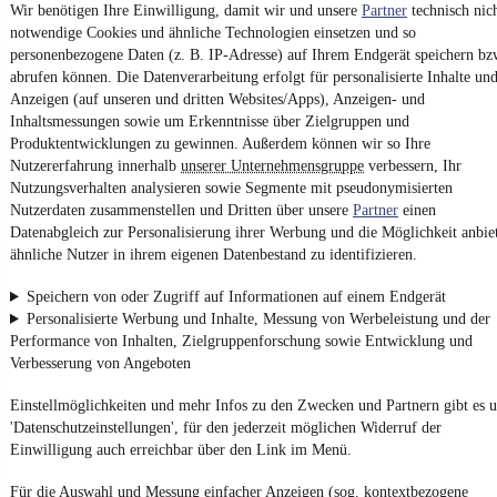
Wir benötigen Ihre Einwilligung, damit wir und unsere
Partner
technisch nic
Unfallfrei
•
EZ 12/1991
•
52.620 km
•
110 kW (150 PS)
•
Benzi
notwendige Cookies und ähnliche Technologien einsetzen und so
personenbezogene Daten (z. B. IP-Adresse) auf Ihrem Endgerät speichern bz
Kontakt
Park
abrufen können. Die Datenverarbeitung erfolgt für personalisierte Inhalte un
Anzeigen (auf unseren und dritten Websites/Apps), Anzeigen- und
Inhaltsmessungen sowie um Erkenntnisse über Zielgruppen und
Produktentwicklungen zu gewinnen. Außerdem können wir so Ihre
NEU
Jeep Wrangler / Wrangler
Nutzererfahrung innerhalb
unserer Unternehmensgruppe
verbessern, Ihr
Unlimited Rubicon
Nutzungsverhalten analysieren sowie Segmente mit pseudonymisierten
52.790 €
Nutzerdaten zusammenstellen und Dritten über unsere
Partner
einen
Finanzierung ab
560 €
mtl.
Datenabgleich zur Personalisierung ihrer Werbung und die Möglichkeit anbie
ähnliche Nutzer in ihrem eigenen Datenbestand zu identifizieren.
Unfallfrei
•
EZ 03/2020
•
22.251 km
•
200 kW (272 PS)
•
Benzi
Speichern von oder Zugriff auf Informationen auf einem Endgerät
Personalisierte Werbung und Inhalte, Messung von Werbeleistung und der
Kontakt
Park
Performance von Inhalten, Zielgruppenforschung sowie Entwicklung und
Verbesserung von Angeboten
Audi 80 Cabrio 2.0
Einstellmöglichkeiten und mehr Infos zu den Zwecken und Partnern gibt es u
'Datenschutzeinstellungen', für den jederzeit möglichen Widerruf der
7.990 €
Einwilligung auch erreichbar über den Link im Menü.
Finanzierung ab
85 €
mtl.
Für die Auswahl und Messung einfacher Anzeigen (sog. kontextbezogene