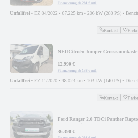
Finanzierung ab
281 €
mtl.
Unfallfrei
•
EZ 04/2022
•
67.225 km
•
206 kW (280 PS)
•
Benzi
Kontakt
Park
NEU
Citroën Jumper Grossraumkaste
33 L2H2 Club BlueHDi 140
12.990 €
Finanzierung ab
138 €
mtl.
Unfallfrei
•
EZ 11/2020
•
98.023 km
•
103 kW (140 PS)
•
Diesel
Kontakt
Park
Ford Ranger 2.0 TDCi Panther Rapto
Doppelkabine 4x4
36.390 €
Finanzierung ab
386 €
mtl.