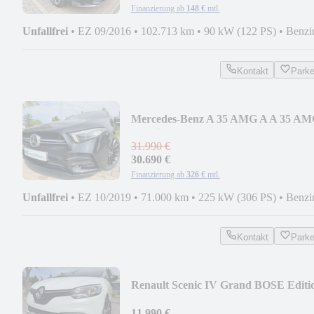
Finanzierung ab
148 €
mtl.
Unfallfrei
•
EZ 09/2016
•
102.713 km
•
90 kW (122 PS)
•
Benzi
Kontakt
Park
Mercedes-Benz A 35 AMG A A 35 A
4Matic Leder*P-Dach*LED uvm.
31.990 €
30.690 €
Finanzierung ab
326 €
mtl.
Unfallfrei
•
EZ 10/2019
•
71.000 km
•
225 kW (306 PS)
•
Benzi
Kontakt
Park
Renault Scenic IV Grand BOSE Editi
PDC*Klima.*AHK*uvm.
11.990 €