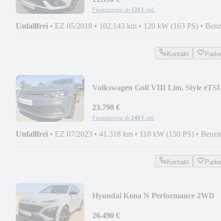
Finanzierung ab
128 €
mtl.
Unfallfrei
•
EZ 05/2018
•
102.143 km
•
120 kW (163 PS)
•
Benz
Kontakt
Park
Volkswagen Golf VIII Lim. Style eTSI
LED*Navi uvm.
23.790 €
Finanzierung ab
248 €
mtl.
Unfallfrei
•
EZ 07/2023
•
41.318 km
•
110 kW (150 PS)
•
Benzi
Kontakt
Park
Hyundai Kona N Performance 2WD
*TOP-ZUSTAND*LED*uvm.
26.490 €