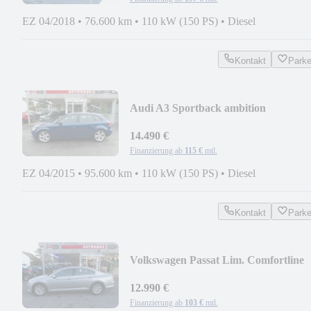
EZ 04/2018
•
76.600 km
•
110 kW (150 PS)
•
Diesel
Kontakt
Park
Audi A3 Sportback ambition
14.490 €
Finanzierung ab
115 €
mtl.
EZ 04/2015
•
95.600 km
•
110 kW (150 PS)
•
Diesel
Kontakt
Park
Volkswagen Passat Lim. Comfortline
BMT/Start-Stopp
12.990 €
Finanzierung ab
103 €
mtl.