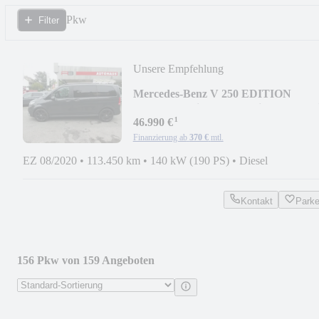
Pkw
Filter
Unsere Empfehlung
Mercedes-Benz V 250 EDITION
4MATIC 7-Sitzer AMG Line Automat
¹
46.990 €
Finanzierung ab
370 €
mtl.
EZ 08/2020
•
113.450 km
•
140 kW (190 PS)
•
Diesel
Kontakt
Park
156 Pkw von 159 Angeboten