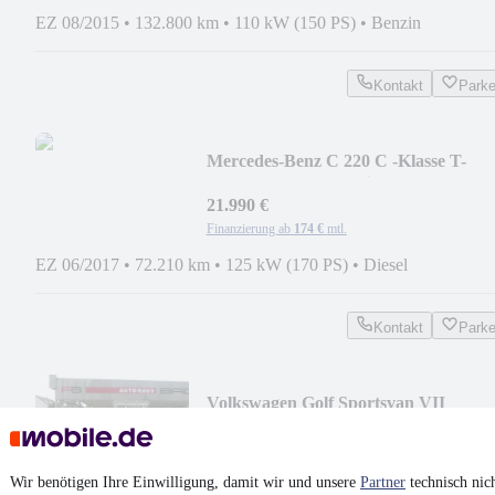
EZ 08/2015
•
132.800 km
•
110 kW (150 PS)
•
Benzin
Kontakt
Park
Mercedes-Benz C 220 C -Klasse T-
Modell C 220 d 4Matic T Auto.
21.990 €
Finanzierung ab
174 €
mtl.
EZ 06/2017
•
72.210 km
•
125 kW (170 PS)
•
Diesel
Kontakt
Park
Volkswagen Golf Sportsvan VII
Comfortline BMT/Start-Stopp
14.990 €
Finanzierung ab
118 €
mtl.
Wir benötigen Ihre Einwilligung, damit wir und unsere
Partner
technisch nic