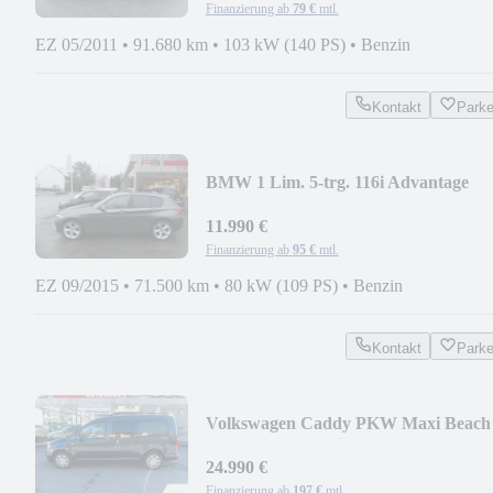
Finanzierung ab
79 €
mtl.
EZ 05/2011
•
91.680 km
•
103 kW (140 PS)
•
Benzin
Kontakt
Park
BMW 1 Lim. 5-trg. 116i Advantage
11.990 €
Finanzierung ab
95 €
mtl.
EZ 09/2015
•
71.500 km
•
80 kW (109 PS)
•
Benzin
Kontakt
Park
Volkswagen Caddy PKW Maxi Beach
BMT DSG Camping-Paket
24.990 €
Finanzierung ab
197 €
mtl.