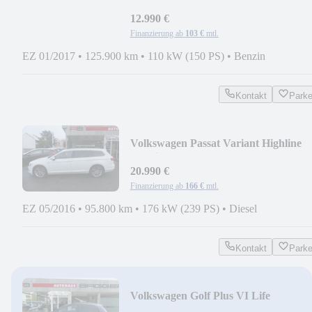
BMT
12.990 €
Finanzierung ab
103 €
mtl.
EZ 01/2017
•
125.900 km
•
110 kW (150 PS)
•
Benzin
Kontakt
Park
Volkswagen Passat Variant Highline
4Motion DSG
20.990 €
Finanzierung ab
166 €
mtl.
EZ 05/2016
•
95.800 km
•
176 kW (239 PS)
•
Diesel
Kontakt
Park
Volkswagen Golf Plus VI Life