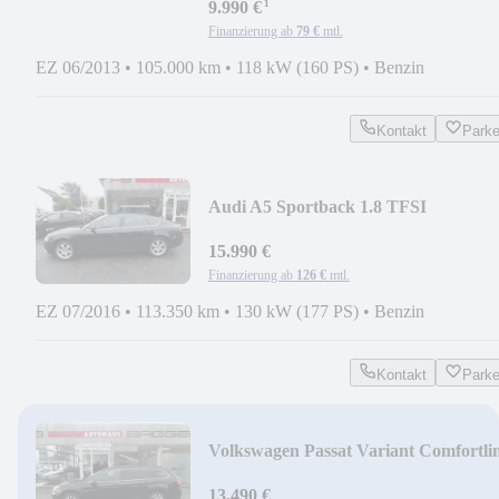
¹
9.990 €
Finanzierung ab
79 €
mtl.
EZ 06/2013
•
105.000 km
•
118 kW (160 PS)
•
Benzin
Kontakt
Park
Audi A5 Sportback 1.8 TFSI
15.990 €
Finanzierung ab
126 €
mtl.
EZ 07/2016
•
113.350 km
•
130 kW (177 PS)
•
Benzin
Kontakt
Park
Volkswagen Passat Variant Comfortli
BMT/Start-Stopp
13.490 €