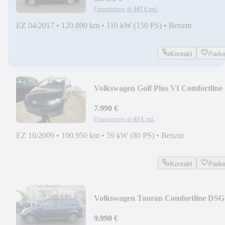
Finanzierung ab
107 €
mtl.
EZ 04/2017
•
120.890 km
•
110 kW (150 PS)
•
Benzin
Kontakt
Park
Volkswagen Golf Plus VI Comfortline
7.990 €
Finanzierung ab
63 €
mtl.
EZ 10/2009
•
100.950 km
•
59 kW (80 PS)
•
Benzin
Kontakt
Park
Volkswagen Touran Comfortline DSG
9.990 €