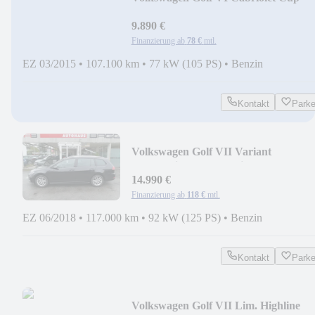
BMT
9.890 €
Finanzierung ab
78 €
mtl.
EZ 03/2015
•
107.100 km
•
77 kW (105 PS)
•
Benzin
Kontakt
Park
Volkswagen Golf VII Variant
Comfortline BMT R-Line
14.990 €
Finanzierung ab
118 €
mtl.
EZ 06/2018
•
117.000 km
•
92 kW (125 PS)
•
Benzin
Kontakt
Park
Volkswagen Golf VII Lim. Highline