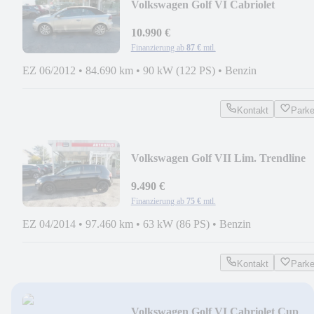
Volkswagen Golf VI Cabriolet
10.990 €
Finanzierung ab
87 €
mtl.
EZ 06/2012
•
84.690 km
•
90 kW (122 PS)
•
Benzin
Kontakt
Park
Volkswagen Golf VII Lim. Trendline
BMT
9.490 €
Finanzierung ab
75 €
mtl.
EZ 04/2014
•
97.460 km
•
63 kW (86 PS)
•
Benzin
Kontakt
Park
Volkswagen Golf VI Cabriolet Cup