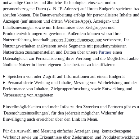
notwendige Cookies und ähnliche Technologien einsetzen und so
EZ 05/2014
•
127.380 km
•
81 kW (110 PS)
•
Diesel
personenbezogene Daten (z. B. IP-Adresse) auf Ihrem Endgerät speichern bz
abrufen können. Die Datenverarbeitung erfolgt für personalisierte Inhalte un
Kontakt
Park
Anzeigen (auf unseren und dritten Websites/Apps), Anzeigen- und
Inhaltsmessungen sowie um Erkenntnisse über Zielgruppen und
Produktentwicklungen zu gewinnen. Außerdem können wir so Ihre
Nutzererfahrung innerhalb
unserer Unternehmensgruppe
verbessern, Ihr
Nutzungsverhalten analysieren sowie Segmente mit pseudonymisierten
Zurück
Nutzerdaten zusammenstellen und Dritten über unsere
Partner
einen
1/8
Datenabgleich zur Personalisierung ihrer Werbung und die Möglichkeit anbie
1
ähnliche Nutzer in ihrem eigenen Datenbestand zu identifizieren.
2
3
Speichern von oder Zugriff auf Informationen auf einem Endgerät
4
Personalisierte Werbung und Inhalte, Messung von Werbeleistung und der
...
Performance von Inhalten, Zielgruppenforschung sowie Entwicklung und
8
Verbesserung von Angeboten
Weiter
Einstellmöglichkeiten und mehr Infos zu den Zwecken und Partnern gibt es u
'Datenschutzeinstellungen', für den jederzeit möglichen Widerruf der
¹
MwSt. ausweisbar
Einwilligung auch erreichbar über den Link im Menü.
Für die Auswahl und Messung einfacher Anzeigen (sog. kontextbezogene
Werbung) sowie um Erkenntnisse über Zielgruppen und Produktentwicklung