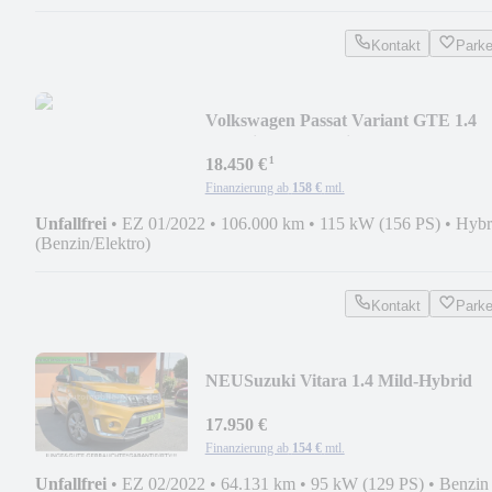
Kontakt
Park
Volkswagen Passat Variant GTE 1.4
eHybrid TravelAssist 1.HD
¹
18.450 €
Finanzierung ab
158 €
mtl.
Unfallfrei
•
EZ 01/2022
•
106.000 km
•
115 kW (156 PS)
•
Hybr
(Benzin/Elektro)
Kontakt
Park
NEU
Suzuki Vitara 1.4 Mild-Hybrid
Comfort 4x4 ALLGRIP +LED!
17.950 €
Finanzierung ab
154 €
mtl.
Unfallfrei
•
EZ 02/2022
•
64.131 km
•
95 kW (129 PS)
•
Benzin