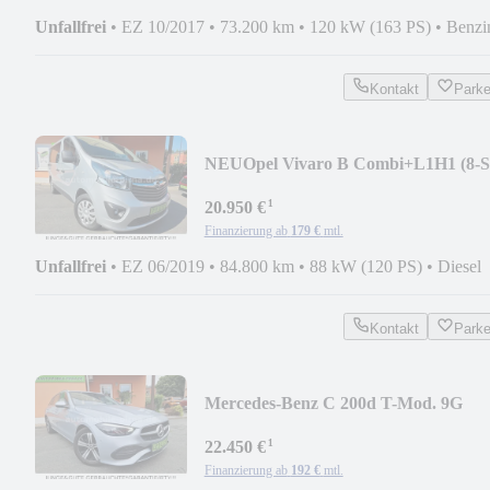
Unfallfrei
•
EZ 10/2017
•
73.200 km
•
120 kW (163 PS)
•
Benzi
Kontakt
Park
NEU
Opel Vivaro B Combi+L1H1 (8-Si
2xKLIMA/NAVI/PDC/DAB
¹
20.950 €
Finanzierung ab
179 €
mtl.
Unfallfrei
•
EZ 06/2019
•
84.800 km
•
88 kW (120 PS)
•
Diesel
Kontakt
Park
Mercedes-Benz C 200d T-Mod. 9G
AvaExt. Autom. LED/SHZ/CAM/AC
¹
22.450 €
Finanzierung ab
192 €
mtl.