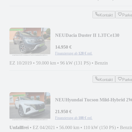
Kontakt
Park
NEU
Dacia Duster II 1.3TCe130
Techroad 4WD/ALLRAD+NAVI+C
14.950 €
Finanzierung ab
128 €
mtl.
EZ 10/2019
•
59.000 km
•
96 kW (131 PS)
•
Benzin
Kontakt
Park
NEU
Hyundai Tucson Mild-Hybrid 2
AUTOMATIK +LED/NAVI/AHK
21.950 €
Finanzierung ab
188 €
mtl.
Unfallfrei
•
EZ 04/2021
•
56.000 km
•
110 kW (150 PS)
•
Benzi