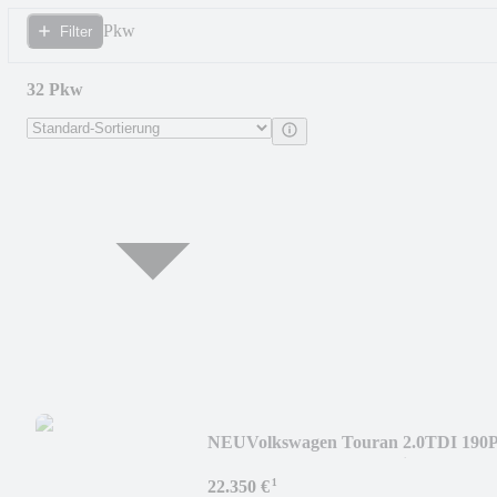
Pkw
Filter
32 Pkw
NEU
Volkswagen Touran 2.0TDI 190
R-LINE DSG-Autom. 7-Sitzer
¹
22.350 €