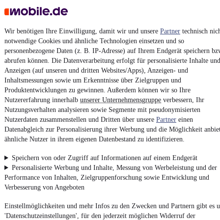
Kontakt
Park
Wir benötigen Ihre Einwilligung, damit wir und unsere
Partner
technisch nic
notwendige Cookies und ähnliche Technologien einsetzen und so
NEU
Dacia Sandero II Stepway
personenbezogene Daten (z. B. IP-Adresse) auf Ihrem Endgerät speichern bz
Celebration TCe 90 aus 1.HAND
abrufen können. Die Datenverarbeitung erfolgt für personalisierte Inhalte un
9.990 €
Anzeigen (auf unseren und dritten Websites/Apps), Anzeigen- und
Finanzierung ab
86 €
mtl.
Inhaltsmessungen sowie um Erkenntnisse über Zielgruppen und
Produktentwicklungen zu gewinnen. Außerdem können wir so Ihre
Unfallfrei
•
EZ 02/2019
•
45.400 km
•
66 kW (90 PS)
•
Benzin
Nutzererfahrung innerhalb
unserer Unternehmensgruppe
verbessern, Ihr
Nutzungsverhalten analysieren sowie Segmente mit pseudonymisierten
Nutzerdaten zusammenstellen und Dritten über unsere
Partner
einen
Kontakt
Park
Datenabgleich zur Personalisierung ihrer Werbung und die Möglichkeit anbie
ähnliche Nutzer in ihrem eigenen Datenbestand zu identifizieren.
Speichern von oder Zugriff auf Informationen auf einem Endgerät
Personalisierte Werbung und Inhalte, Messung von Werbeleistung und der
Zurück
Performance von Inhalten, Zielgruppenforschung sowie Entwicklung und
1/2
Verbesserung von Angeboten
1
2
Einstellmöglichkeiten und mehr Infos zu den Zwecken und Partnern gibt es u
Weiter
'Datenschutzeinstellungen', für den jederzeit möglichen Widerruf der