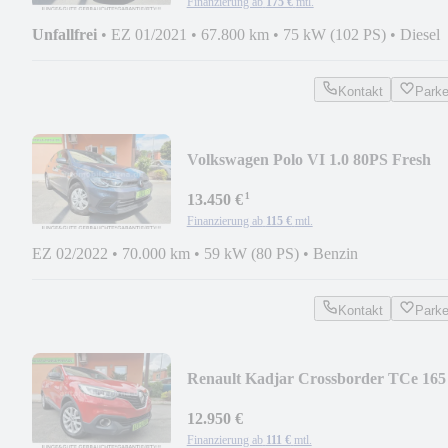
Finanzierung ab
175 €
mtl.
Unfallfrei
•
EZ 01/2021
•
67.800 km
•
75 kW (102 PS)
•
Diesel
Kontakt
Park
Volkswagen Polo VI 1.0 80PS Fresh
FACELIFT/LED+SHZ+PDC+AHK
¹
13.450 €
Finanzierung ab
115 €
mtl.
EZ 02/2022
•
70.000 km
•
59 kW (80 PS)
•
Benzin
Kontakt
Park
Renault Kadjar Crossborder TCe 165
+LEDER/NAVI/LED/AHK!
12.950 €
Finanzierung ab
111 €
mtl.