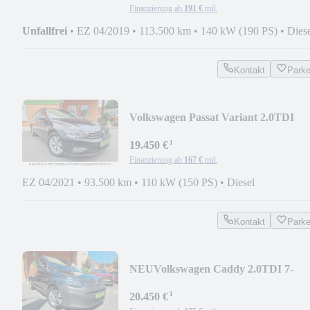
Finanzierung ab
191 €
mtl.
Unfallfrei
•
EZ 04/2019
•
113.500 km
•
140 kW (190 PS)
•
Dies
Kontakt
Park
Volkswagen Passat Variant 2.0TDI
DSG-Aut. +ACC/STANDHZG/AHK
¹
19.450 €
Finanzierung ab
167 €
mtl.
EZ 04/2021
•
93.500 km
•
110 kW (150 PS)
•
Diesel
Kontakt
Park
NEU
Volkswagen Caddy 2.0TDI 7-
SITZER
¹
+KLIMA/PDC/GRA/NAVI/AHK
20.450 €