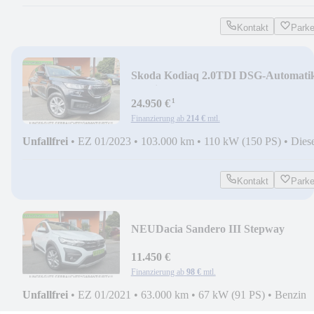
Kontakt
Park
Skoda Kodiaq 2.0TDI DSG-Automati
Ambit. +NAVI/LED/AHK
¹
24.950 €
Finanzierung ab
214 €
mtl.
Unfallfrei
•
EZ 01/2023
•
103.000 km
•
110 kW (150 PS)
•
Dies
Kontakt
Park
NEU
Dacia Sandero III Stepway
Comfort TCe 90 +NAVI/PDC/LED
11.450 €
Finanzierung ab
98 €
mtl.
Unfallfrei
•
EZ 01/2021
•
63.000 km
•
67 kW (91 PS)
•
Benzin