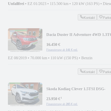
Unfallfrei
•
EZ 01/2023
•
115.500 km
•
120 kW (163 PS)
•
Dies
Kontakt
Park
Dacia Duster II Adventure 4WD 1.3T
150 ALLRAD 6-Gang
16.450 €
Finanzierung ab
141 €
mtl.
EZ 08/2019
•
70.000 km
•
110 kW (150 PS)
•
Benzin
Kontakt
Park
Skoda Kodiaq Clever 1.5TSI DSG-
Automat. CANTON/LED/AHK
¹
23.950 €
Finanzierung ab
205 €
mtl.