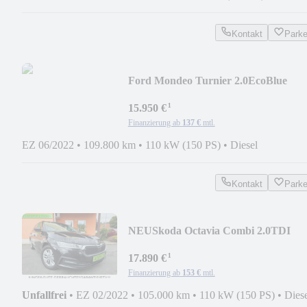
Kontakt
Park
Ford Mondeo Turnier 2.0EcoBlue
AUTOMATIK+NAVI/CAM/LED
¹
15.950 €
Finanzierung ab
137 €
mtl.
EZ 06/2022
•
109.800 km
•
110 kW (150 PS)
•
Diesel
Kontakt
Park
NEU
Skoda Octavia Combi 2.0TDI
DSG-
¹
AUTOMATIK+KEYGO/ACC/AHK
17.890 €
Finanzierung ab
153 €
mtl.
Unfallfrei
•
EZ 02/2022
•
105.000 km
•
110 kW (150 PS)
•
Dies