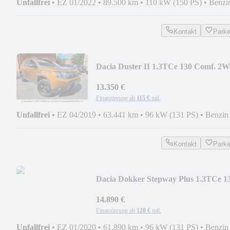
Unfallfrei
•
EZ 01/2022
•
89.500 km
•
110 kW (150 PS)
•
Benzi
Kontakt
Park
Dacia Duster II 1.3TCe 130 Comf. 2
+NAVI/SHZ/CAM/AHK
13.350 €
Finanzierung ab
115 €
mtl.
Unfallfrei
•
EZ 04/2019
•
63.441 km
•
96 kW (131 PS)
•
Benzin
Kontakt
Park
Dacia Dokker Stepway Plus 1.3TCe 1
6-G NAVI/SHZ/CAM
14.890 €
Finanzierung ab
128 €
mtl.
Unfallfrei
•
EZ 01/2020
•
61.890 km
•
96 kW (131 PS)
•
Benzin