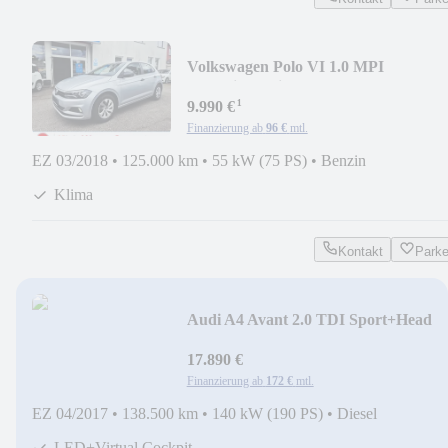
Volkswagen Polo VI 1.0 MPI
Trendline+Klima+Tempomat+5 Türe
¹
9.990 €
Finanzierung ab
96 €
mtl.
EZ 03/2018
•
125.000 km
•
55 kW (75 PS)
•
Benzin
Klima
Kontakt
Park
Audi A4 Avant 2.0 TDI Sport+Head
Up+Alcantara+Keyless
17.890 €
Finanzierung ab
172 €
mtl.
EZ 04/2017
•
138.500 km
•
140 kW (190 PS)
•
Diesel
LED+Virtual Cockpit