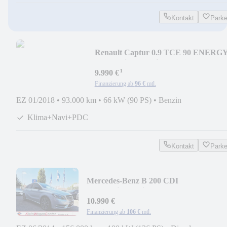
Kontakt
Park
Renault Captur 0.9 TCE 90 ENERG
ZEN+Klima+Navi+PDC
¹
9.990 €
Finanzierung ab
96 €
mtl.
EZ 01/2018
•
93.000 km
•
66 kW (90 PS)
•
Benzin
Klima+Navi+PDC
Kontakt
Park
Mercedes-Benz B 200 CDI
Automatik+Navi+PDC+Xenon+Tempom
10.990 €
Finanzierung ab
106 €
mtl.