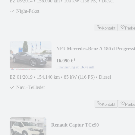
EZ 06/2014
•
156.000 km
•
100 kW (136 PS)
•
Diesel
Night-Paket
Kontakt
Park
NEU
Mercedes-Benz A 180 d Progress
Automatik LED+TEilleder+Navi
¹
16.990 €
Finanzierung ab
163 €
mtl.
EZ 01/2019
•
154.140 km
•
85 kW (116 PS)
•
Diesel
Navi+Teilleder
Kontakt
Park
Renault Captur TCe90
Klima+Navi+PDC+Tempomat+Sitzheizu