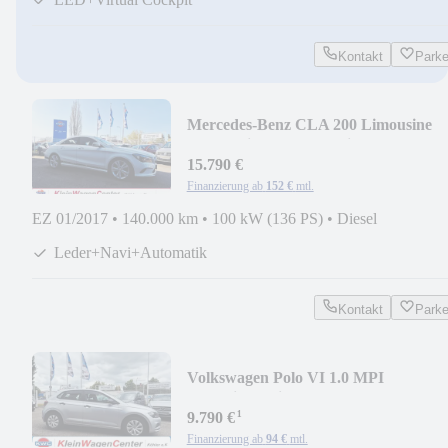
Kontakt
Park
Mercedes-Benz CLA 200 Limousine
Automatik+Leder+Navi+Ahk
15.790 €
Finanzierung ab
152 €
mtl.
EZ 01/2017
•
140.000 km
•
100 kW (136 PS)
•
Diesel
Leder+Navi+Automatik
Kontakt
Park
Volkswagen Polo VI 1.0 MPI
Trendline+Klima+Tempomat+5 Türe
¹
9.790 €
Finanzierung ab
94 €
mtl.