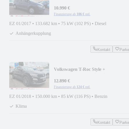
+ZV+AHK+Tempomat+
10.990 €
Finanzierung ab
106 €
mtl.
EZ 01/2017
•
133.682 km
•
75 kW (102 PS)
•
Diesel
Anhängerkupplung
Kontakt
Park
Volkswagen T-Roc Style +
Klima+Tempomat+Sitzheizung+LED
12.890 €
Finanzierung ab
124 €
mtl.
EZ 01/2018
•
150.000 km
•
85 kW (116 PS)
•
Benzin
Klima
Kontakt
Park