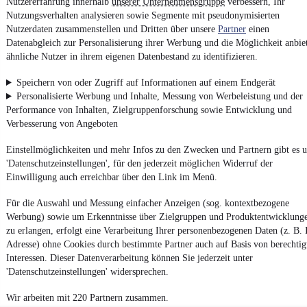
Nutzererfahrung innerhalb
unserer Unternehmensgruppe
verbessern, Ihr
Nutzungsverhalten analysieren sowie Segmente mit pseudonymisierten
Nutzerdaten zusammenstellen und Dritten über unsere
Partner
einen
Datenabgleich zur Personalisierung ihrer Werbung und die Möglichkeit anbie
Zurück
ähnliche Nutzer in ihrem eigenen Datenbestand zu identifizieren.
1/3
1
Speichern von oder Zugriff auf Informationen auf einem Endgerät
2
Personalisierte Werbung und Inhalte, Messung von Werbeleistung und der
3
Performance von Inhalten, Zielgruppenforschung sowie Entwicklung und
Verbesserung von Angeboten
Weiter
Einstellmöglichkeiten und mehr Infos zu den Zwecken und Partnern gibt es u
¹
MwSt. ausweisbar
'Datenschutzeinstellungen', für den jederzeit möglichen Widerruf der
Einwilligung auch erreichbar über den Link im Menü.
Für die Auswahl und Messung einfacher Anzeigen (sog. kontextbezogene
Werbung) sowie um Erkenntnisse über Zielgruppen und Produktentwicklung
zu erlangen, erfolgt eine Verarbeitung Ihrer personenbezogenen Daten (z. B. 
Adresse) ohne Cookies durch bestimmte Partner auch auf Basis von berechtig
Interessen. Dieser Datenverarbeitung können Sie jederzeit unter
'Datenschutzeinstellungen' widersprechen.
Wir arbeiten mit 220 Partnern zusammen.