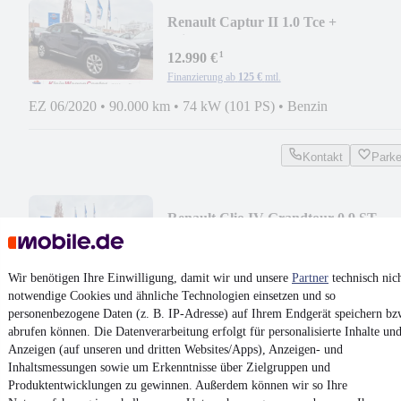
Renault Captur II 1.0 Tce +
Klima+PDC+Tempomat+LED
¹
12.990 €
Finanzierung ab
125 €
mtl.
EZ 06/2020
•
90.000 km
•
74 kW (101 PS)
•
Benzin
Kontakt
Park
Renault Clio IV Grandtour 0,9 ST
Klima+Navi+Tempomat
¹
8.990 €
Finanzierung ab
87 €
mtl.
Wir benötigen Ihre Einwilligung, damit wir und unsere
Partner
technisch nic
notwendige Cookies und ähnliche Technologien einsetzen und so
EZ 06/2018
•
107.140 km
•
66 kW (90 PS)
•
Benzin
personenbezogene Daten (z. B. IP-Adresse) auf Ihrem Endgerät speichern bz
Klima
abrufen können. Die Datenverarbeitung erfolgt für personalisierte Inhalte un
Anzeigen (auf unseren und dritten Websites/Apps), Anzeigen- und
Inhaltsmessungen sowie um Erkenntnisse über Zielgruppen und
Kontakt
Park
Produktentwicklungen zu gewinnen. Außerdem können wir so Ihre