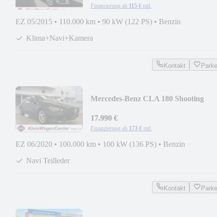
Finanzierung ab
115 €
mtl.
EZ 05/2015
•
110.000 km
•
90 kW (122 PS)
•
Benzin
Klima+Navi+Kamera
Kontakt
Park
Mercedes-Benz CLA 180 Shooting
Brake Teilleder+Navi+Led
17.990 €
Finanzierung ab
173 €
mtl.
EZ 06/2020
•
100.000 km
•
100 kW (136 PS)
•
Benzin
Navi Teilleder
Kontakt
Park