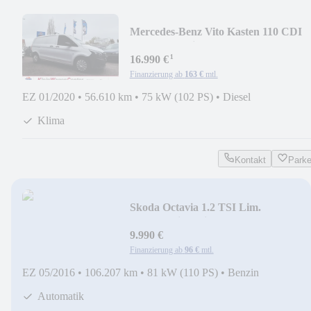
Mercedes-Benz Vito Kasten 110 CDI
kompakt+ Klima+Tempomat+Ahk
¹
16.990 €
Finanzierung ab
163 €
mtl.
EZ 01/2020
•
56.610 km
•
75 kW (102 PS)
•
Diesel
Klima
Kontakt
Park
Skoda Octavia 1.2 TSI Lim.
+Automatik+Klima+AHK
9.990 €
Finanzierung ab
96 €
mtl.
EZ 05/2016
•
106.207 km
•
81 kW (110 PS)
•
Benzin
Automatik