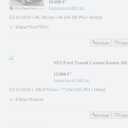
¹
10.690 €
Finanzierung ab
103 €
mtl.
EZ 01/2019
•
86.346 km
•
66 kW (90 PS)
•
Benzin
Klima*Navi*PDC
Kontakt
Park
NEU
Ford Transit Custom Kasten 280
L1 Klima+Kamera+Regale
¹
13.990 €
Finanzierung ab
134 €
mtl.
EZ 01/2020
•
109.970 km
•
77 kW (105 PS)
•
Diesel
Klima+Kamera
Kontakt
Park