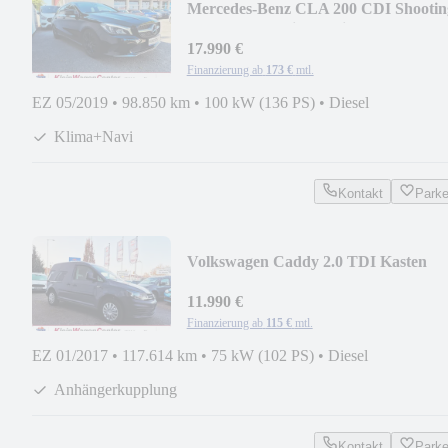
Mercedes-Benz CLA 200 CDI Shootin
Brake Automatik+Navi+AHK
17.990 €
Finanzierung ab
173 €
mtl.
EZ 05/2019
•
98.850 km
•
100 kW (136 PS)
•
Diesel
Klima+Navi
Kontakt
Park
Volkswagen Caddy 2.0 TDI Kasten
+ZV+AHK+Tempomat+
11.990 €
Finanzierung ab
115 €
mtl.
EZ 01/2017
•
117.614 km
•
75 kW (102 PS)
•
Diesel
Anhängerkupplung
Kontakt
Park