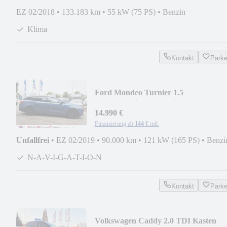
EZ 02/2018
•
133.183 km
•
55 kW (75 PS)
•
Benzin
Klima
Kontakt
Park
Ford Mondeo Turnier 1.5
T+Automatik+Navigation+Kamera
14.990 €
Finanzierung ab
144 €
mtl.
Unfallfrei
•
EZ 02/2019
•
90.000 km
•
121 kW (165 PS)
•
Benzi
N-A-V-I-G-A-T-I-O-N
Kontakt
Park
Volkswagen Caddy 2.0 TDI Kasten