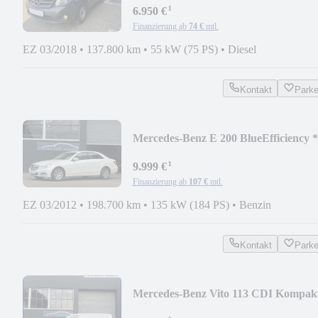
¹
6.950 €
Finanzierung ab
74 €
mtl.
EZ 03/2018
•
137.800 km
•
55 kW (75 PS)
•
Diesel
Kontakt
Park
Mercedes-Benz E 200 BlueEfficiency *
Sehr gute Ausstattung
¹
9.999 €
Finanzierung ab
107 €
mtl.
EZ 03/2012
•
198.700 km
•
135 kW (184 PS)
•
Benzin
Kontakt
Park
Mercedes-Benz Vito 113 CDI Kompak
Klima * AHK *