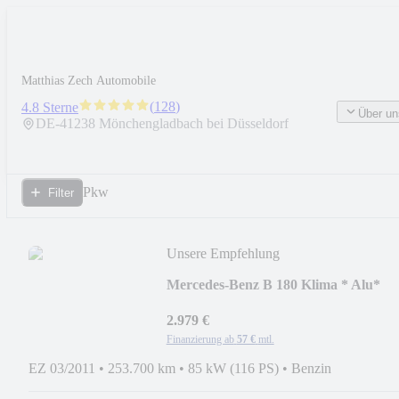
Matthias Zech Automobile
(
128
)
4.8 Sterne
Über un
DE-
41238
Mönchengladbach bei Düsseldorf
Pkw
Filter
Unsere Empfehlung
Mercedes-Benz B 180 Klima * Alu*
Shzg* HU Neu * 1. Hand
2.979 €
Finanzierung ab
57 €
mtl.
EZ 03/2011
•
253.700 km
•
85 kW (116 PS)
•
Benzin