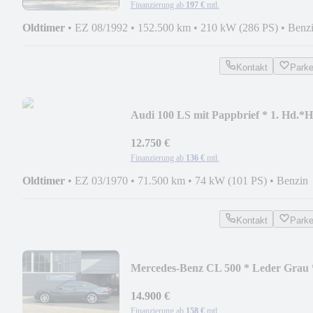
Finanzierung ab
197 €
mtl.
Oldtimer
•
EZ 08/1992
•
152.500 km
•
210 kW (286 PS)
•
Benz
Kontakt
Park
Audi 100 LS mit Pappbrief * 1. Hd.*H
Kennzeichen
12.750 €
Finanzierung ab
136 €
mtl.
Oldtimer
•
EZ 03/1970
•
71.500 km
•
74 kW (101 PS)
•
Benzin
Kontakt
Park
Mercedes-Benz CL 500 * Leder Grau 
AMG Felgen *
14.900 €
Finanzierung ab
158 €
mtl.