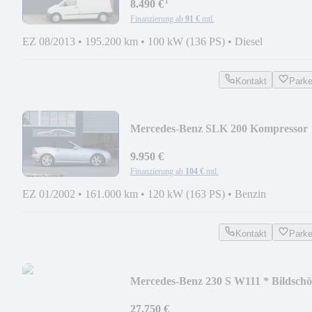
¹
8.490 €
Finanzierung ab
91 €
mtl.
EZ 08/2013
•
195.200 km
•
100 kW (136 PS)
•
Diesel
Kontakt
Park
Mercedes-Benz SLK 200 Kompressor
Designo * Seltene Farbkombi *
9.950 €
Finanzierung ab
104 €
mtl.
EZ 01/2002
•
161.000 km
•
120 kW (163 PS)
•
Benzin
Kontakt
Park
Mercedes-Benz 230 S W111 * Bildsch
* Geringe Laufleistung *
27.750 €