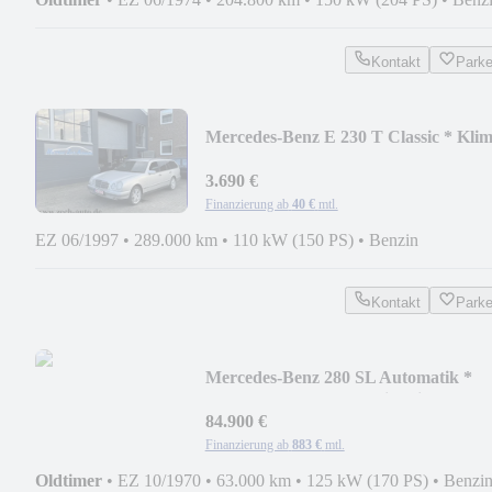
Kontakt
Park
Mercedes-Benz E 230 T Classic * Kli
* HU neu *
3.690 €
Finanzierung ab
40 €
mtl.
EZ 06/1997
•
289.000 km
•
110 kW (150 PS)
•
Benzin
Kontakt
Park
Mercedes-Benz 280 SL Automatik *
BRD Fahrzeug * Top Historie
84.900 €
Finanzierung ab
883 €
mtl.
Oldtimer
•
EZ 10/1970
•
63.000 km
•
125 kW (170 PS)
•
Benzi