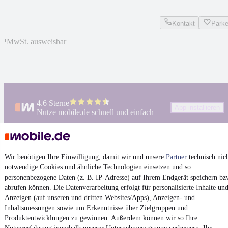
Kontakt
Park
¹
MwSt. ausweisbar
4.6 Sterne
App installieren
Nutze mobile.de schnell und einfach
Impressum
Wir benötigen Ihre Einwilligung, damit wir und unsere
Partner
technisch nic
AGB
notwendige Cookies und ähnliche Technologien einsetzen und so
personenbezogene Daten (z. B. IP-Adresse) auf Ihrem Endgerät speichern bz
Vertrag widerrufen
abrufen können. Die Datenverarbeitung erfolgt für personalisierte Inhalte un
Datenschutz
Anzeigen (auf unseren und dritten Websites/Apps), Anzeigen- und
Inhaltsmessungen sowie um Erkenntnisse über Zielgruppen und
Datenschutzeinstellungen
Produktentwicklungen zu gewinnen. Außerdem können wir so Ihre
Erklärung zur Barrierefreiheit