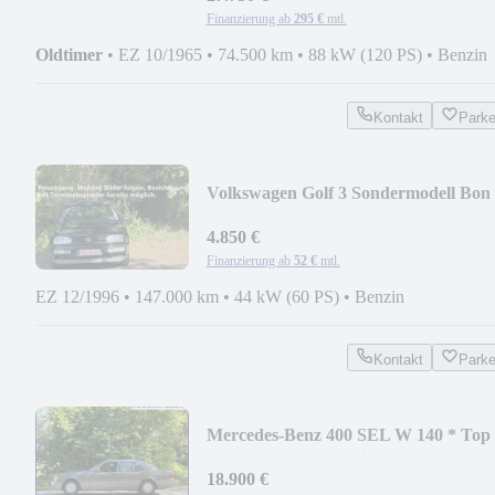
Finanzierung ab
295 €
mtl.
Oldtimer
•
EZ 10/1965
•
74.500 km
•
88 kW (120 PS)
•
Benzin
Kontakt
Park
Volkswagen Golf 3 Sondermodell Bon
Jovi mit ESSD *1. Hd*
4.850 €
Finanzierung ab
52 €
mtl.
EZ 12/1996
•
147.000 km
•
44 kW (60 PS)
•
Benzin
Kontakt
Park
Mercedes-Benz 400 SEL W 140 * Top
Ausstattung * Top Historie *
18.900 €