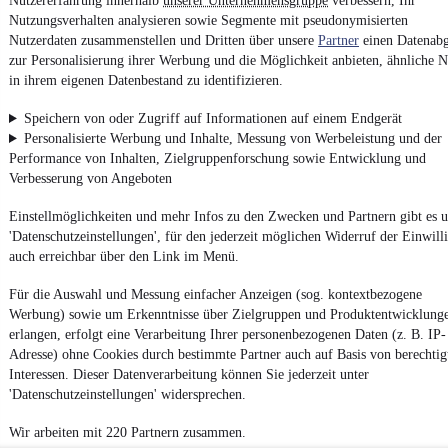
Nutzererfahrung innerhalb
unserer Unternehmensgruppe
verbessern, Ihr
Report Security Vulnerability (English)
Nutzungsverhalten analysieren sowie Segmente mit pseudonymisierten
Nutzerdaten zusammenstellen und Dritten über unsere
Partner
einen Datenabg
zur Personalisierung ihrer Werbung und die Möglichkeit anbieten, ähnliche N
Powered by
in ihrem eigenen Datenbestand zu identifizieren.
Speichern von oder Zugriff auf Informationen auf einem Endgerät
Ob
Neuwagen
,
Gebrauchtwagen
oder
Leasing-Angebote
: Alle
Personalisierte Werbung und Inhalte, Messung von Werbeleistung und der
Fahrzeuge gibt es bei mobile.de
Performance von Inhalten, Zielgruppenforschung sowie Entwicklung und
Verbesserung von Angeboten
Einstellmöglichkeiten und mehr Infos zu den Zwecken und Partnern gibt es u
'Datenschutzeinstellungen', für den jederzeit möglichen Widerruf der Einwill
auch erreichbar über den Link im Menü.
Für die Auswahl und Messung einfacher Anzeigen (sog. kontextbezogene
Werbung) sowie um Erkenntnisse über Zielgruppen und Produktentwicklung
erlangen, erfolgt eine Verarbeitung Ihrer personenbezogenen Daten (z. B. IP-
Adresse) ohne Cookies durch bestimmte Partner auch auf Basis von berechtig
Interessen. Dieser Datenverarbeitung können Sie jederzeit unter
'Datenschutzeinstellungen' widersprechen.
Wir arbeiten mit 220 Partnern zusammen.