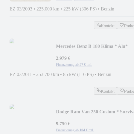
EZ 03/2003
•
225.000 km
•
225 kW (306 PS)
•
Benzin
Kontakt
Park
Mercedes-Benz B 180 Klima * Alu*
Shzg* HU Neu * 1. Hand
2.979 €
Finanzierung ab
57 €
mtl.
EZ 03/2011
•
253.700 km
•
85 kW (116 PS)
•
Benzin
Kontakt
Park
Dodge Ram Van 250 Custom * Surviv
im Erstlack *
9.750 €
Finanzierung ab
104 €
mtl.