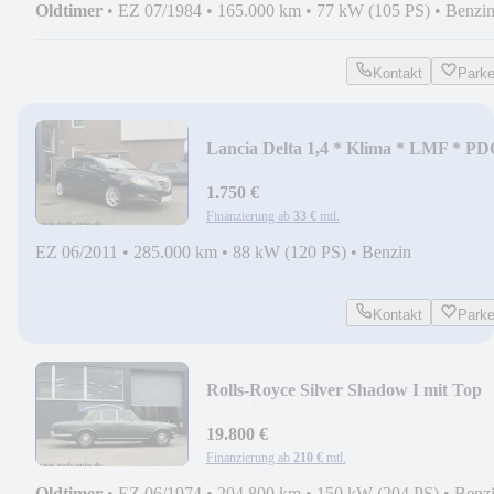
Oldtimer
•
EZ 07/1984
•
165.000 km
•
77 kW (105 PS)
•
Benzi
Kontakt
Park
Lancia Delta 1,4 * Klima * LMF * P
* Euro 5
1.750 €
Finanzierung ab
33 €
mtl.
EZ 06/2011
•
285.000 km
•
88 kW (120 PS)
•
Benzin
Kontakt
Park
Rolls-Royce Silver Shadow I mit Top
Historie
19.800 €
Finanzierung ab
210 €
mtl.
Oldtimer
•
EZ 06/1974
•
204.800 km
•
150 kW (204 PS)
•
Benz