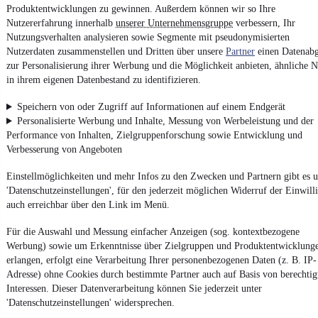
Produktentwicklungen zu gewinnen. Außerdem können wir so Ihre
Nutzererfahrung innerhalb
unserer Unternehmensgruppe
verbessern, Ihr
Nutzungsverhalten analysieren sowie Segmente mit pseudonymisierten
Nutzerdaten zusammenstellen und Dritten über unsere
Partner
einen Datenabg
4.6 Sterne
App installieren
zur Personalisierung ihrer Werbung und die Möglichkeit anbieten, ähnliche N
Nutze mobile.de schnell und einfach
in ihrem eigenen Datenbestand zu identifizieren.
Speichern von oder Zugriff auf Informationen auf einem Endgerät
Impressum
Personalisierte Werbung und Inhalte, Messung von Werbeleistung und der
Performance von Inhalten, Zielgruppenforschung sowie Entwicklung und
AGB
Verbesserung von Angeboten
Vertrag widerrufen
Einstellmöglichkeiten und mehr Infos zu den Zwecken und Partnern gibt es u
Datenschutz
'Datenschutzeinstellungen', für den jederzeit möglichen Widerruf der Einwill
Datenschutzeinstellungen
auch erreichbar über den Link im Menü.
Erklärung zur Barrierefreiheit
Für die Auswahl und Messung einfacher Anzeigen (sog. kontextbezogene
Report Security Vulnerability (English)
Werbung) sowie um Erkenntnisse über Zielgruppen und Produktentwicklung
erlangen, erfolgt eine Verarbeitung Ihrer personenbezogenen Daten (z. B. IP-
Adresse) ohne Cookies durch bestimmte Partner auch auf Basis von berechtig
Powered by
Interessen. Dieser Datenverarbeitung können Sie jederzeit unter
'Datenschutzeinstellungen' widersprechen.