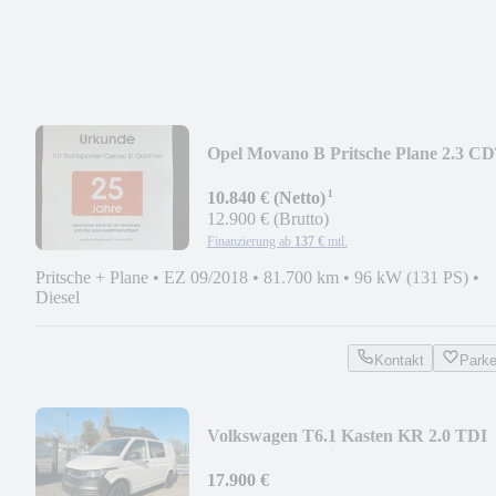
Opel Movano B Pritsche Plane 2.3 C
L3H1 3,5 to
¹
10.840 € (Netto)
12.900 € (Brutto)
Finanzierung ab
137 €
mtl.
Pritsche + Plane
•
EZ 09/2018
•
81.700 km
•
96 kW (131 PS)
•
Diesel
Kontakt
Park
Volkswagen T6.1 Kasten KR 2.0 TDI
"DSG" Standheizung
17.900 €