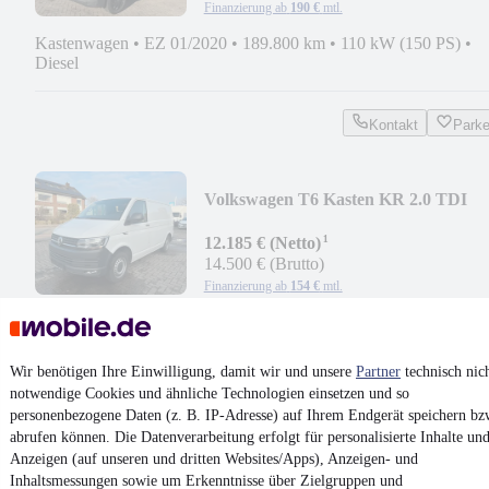
Finanzierung ab
190 €
mtl.
Kastenwagen
•
EZ 01/2020
•
189.800 km
•
110 kW (150 PS)
•
Diesel
Kontakt
Park
Volkswagen T6 Kasten KR 2.0 TDI
DSG
¹
12.185 € (Netto)
14.500 € (Brutto)
Finanzierung ab
154 €
mtl.
Kastenwagen
•
EZ 08/2019
•
192.500 km
•
110 kW (150 PS)
•
Diesel
Wir benötigen Ihre Einwilligung, damit wir und unsere
Partner
technisch nic
notwendige Cookies und ähnliche Technologien einsetzen und so
Kontakt
Park
personenbezogene Daten (z. B. IP-Adresse) auf Ihrem Endgerät speichern bz
abrufen können. Die Datenverarbeitung erfolgt für personalisierte Inhalte un
¹
MwSt. ausweisbar
Anzeigen (auf unseren und dritten Websites/Apps), Anzeigen- und
Inhaltsmessungen sowie um Erkenntnisse über Zielgruppen und