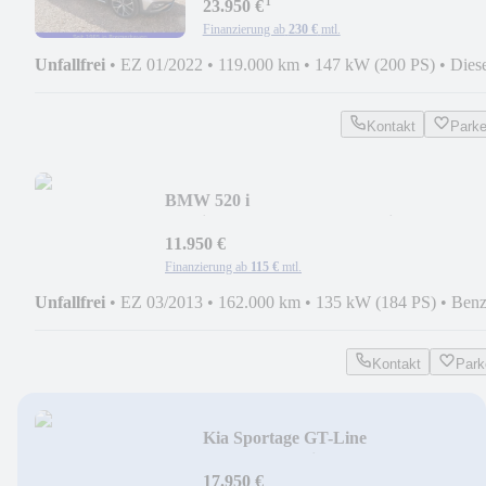
¹
23.950 €
Finanzierung ab
230 €
mtl.
Unfallfrei
•
EZ 01/2022
•
119.000 km
•
147 kW (200 PS)
•
Dies
Kontakt
Park
BMW 520 i
Touring,F11,Autom,Pano,Navi,Alu,Scheckh
11.950 €
Finanzierung ab
115 €
mtl.
Unfallfrei
•
EZ 03/2013
•
162.000 km
•
135 kW (184 PS)
•
Benz
Kontakt
Park
Kia Sportage GT-Line
4WD,Automatik,Scheckh,Panorama
17.950 €