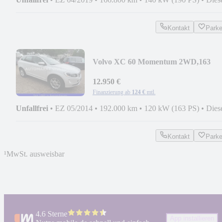
Kontakt
Park
Volvo XC 60 Momentum 2WD,163
PS,Scheckheft,2Hand,Autom
12.950 €
Finanzierung ab
124 €
mtl.
Unfallfrei
•
EZ 05/2014
•
192.000 km
•
120 kW (163 PS)
•
Dies
Kontakt
Park
¹
MwSt. ausweisbar
4.6 Sterne
App installieren