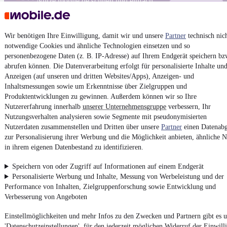
Nutze mobile.de schnell und einfach
Wir benötigen Ihre Einwilligung, damit wir und unsere
Partner
technisch nic
Impressum
notwendige Cookies und ähnliche Technologien einsetzen und so
AGB
personenbezogene Daten (z. B. IP-Adresse) auf Ihrem Endgerät speichern bz
abrufen können. Die Datenverarbeitung erfolgt für personalisierte Inhalte un
Vertrag widerrufen
Anzeigen (auf unseren und dritten Websites/Apps), Anzeigen- und
Datenschutz
Inhaltsmessungen sowie um Erkenntnisse über Zielgruppen und
Produktentwicklungen zu gewinnen. Außerdem können wir so Ihre
Datenschutzeinstellungen
Nutzererfahrung innerhalb
unserer Unternehmensgruppe
verbessern, Ihr
Erklärung zur Barrierefreiheit
Nutzungsverhalten analysieren sowie Segmente mit pseudonymisierten
Report Security Vulnerability (English)
Nutzerdaten zusammenstellen und Dritten über unsere
Partner
einen Datenabg
zur Personalisierung ihrer Werbung und die Möglichkeit anbieten, ähnliche N
in ihrem eigenen Datenbestand zu identifizieren.
Powered by
Speichern von oder Zugriff auf Informationen auf einem Endgerät
Personalisierte Werbung und Inhalte, Messung von Werbeleistung und der
Von
Auto verkaufen
über
E-Bikes
und
Gebrauchtwagen
:
Performance von Inhalten, Zielgruppenforschung sowie Entwicklung und
Besuche
mobile.de
Verbesserung von Angeboten
Einstellmöglichkeiten und mehr Infos zu den Zwecken und Partnern gibt es u
'Datenschutzeinstellungen', für den jederzeit möglichen Widerruf der Einwill