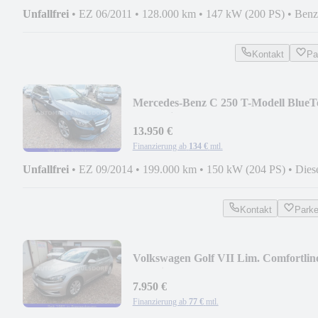
Unfallfrei
•
EZ 06/2011
•
128.000 km
•
147 kW (200 PS)
•
Benz
Kontakt
Pa
Mercedes-Benz C 250 T-Modell BlueT
/d 4Matic,Avantgarde,Pano
13.950 €
Finanzierung ab
134 €
mtl.
Unfallfrei
•
EZ 09/2014
•
199.000 km
•
150 kW (204 PS)
•
Dies
Kontakt
Park
Volkswagen Golf VII Lim. Comfortlin
tür,Klima,Alufelgen,
7.950 €
Finanzierung ab
77 €
mtl.