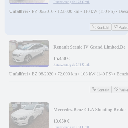
Finanzierung ab
123 €
mtl.
Unfallfrei
•
EZ 06/2016
•
123.000 km
•
110 kW (150 PS)
•
Dies
Kontakt
Park
Renault Scenic IV Grand Limited,De
Luxe,AUTOMATIK,Camera
15.450 €
Finanzierung ab
148 €
mtl.
Unfallfrei
•
EZ 08/2020
•
72.000 km
•
103 kW (140 PS)
•
Benzi
Kontakt
Park
Mercedes-Benz CLA Shooting Brake
CLA 250,Autom,Pano,Alu,Navi
13.650 €
Finanzierung ab
131 €
mtl.