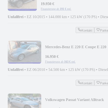
19.950 €
Finanzierung ab
191 €
mtl.
Unfallfrei
•
EZ 10/2015
•
144.000 km
•
125 kW (170 PS)
•
Dies
Kontakt
Park
Mercedes-Benz E 220 E Coupe E 220
CDI ,W212,ORIG-ERST:54500KM
16.950 €
Finanzierung ab
163 €
mtl.
Unfallfrei
•
EZ 06/2010
•
54.500 km
•
125 kW (170 PS)
•
Diesel
Kontakt
Park
Volkswagen Passat Variant Alltrack
4Motion,2,0 TDI,DSG,Pano