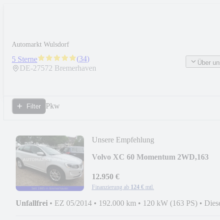
Automarkt Wulsdorf
(
34
)
5 Sterne
Über un
DE-
27572
Bremerhaven
Pkw
Filter
Unsere Empfehlung
Volvo XC 60 Momentum 2WD,163
PS,Scheckheft,2Hand,Autom
12.950 €
Finanzierung ab
124 €
mtl.
Unfallfrei
•
EZ 05/2014
•
192.000 km
•
120 kW (163 PS)
•
Dies