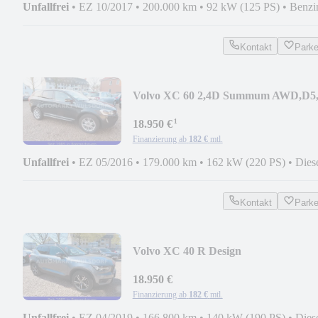
Unfallfrei
•
EZ 10/2017
•
200.000 km
•
92 kW (125 PS)
•
Benzi
Kontakt
Park
Volvo XC 60 2,4D Summum AWD,D5
Hand,Pano,Scheckheft
¹
18.950 €
Finanzierung ab
182 €
mtl.
Unfallfrei
•
EZ 05/2016
•
179.000 km
•
162 kW (220 PS)
•
Dies
Kontakt
Park
Volvo XC 40 R Design
AWD,Scheckh,Autom,Camera,Alu
18.950 €
Finanzierung ab
182 €
mtl.
Unfallfrei
•
EZ 04/2019
•
166.800 km
•
140 kW (190 PS)
•
Dies