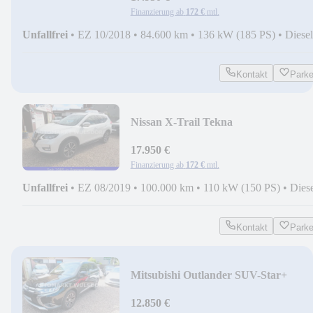
Finanzierung ab
172 €
mtl.
Unfallfrei
•
EZ 10/2018
•
84.600 km
•
136 kW (185 PS)
•
Diesel
Kontakt
Park
Nissan X-Trail Tekna
4x4,Scheckh,Autom,Leder,Panorama
17.950 €
Finanzierung ab
172 €
mtl.
Unfallfrei
•
EZ 08/2019
•
100.000 km
•
110 kW (150 PS)
•
Dies
Kontakt
Park
Mitsubishi Outlander SUV-Star+
4WD,2,2 D,AUTOM,Scheckh,AHK
12.850 €