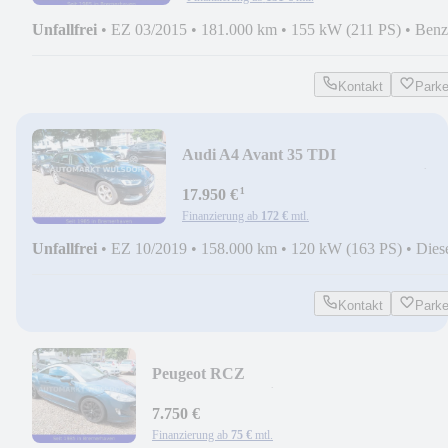
Unfallfrei
•
EZ 03/2015
•
181.000 km
•
155 kW (211 PS)
•
Benz
Kontakt
Park
Audi A4 Avant 35 TDI
advanced,1Hand,AUTOMATIK,Klima
¹
17.950 €
Finanzierung ab
172 €
mtl.
Unfallfrei
•
EZ 10/2019
•
158.000 km
•
120 kW (163 PS)
•
Dies
Kontakt
Park
Peugeot RCZ
1,6,Scheckheft,Klima,Alu,NICHTRAUCH
Gang
7.750 €
Finanzierung ab
75 €
mtl.