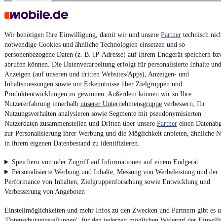
Impressum
AGB
Vertrag widerrufen
Wir benötigen Ihre Einwilligung, damit wir und unsere
Partner
technisch nic
Datenschutz
notwendige Cookies und ähnliche Technologien einsetzen und so
personenbezogene Daten (z. B. IP-Adresse) auf Ihrem Endgerät speichern bz
Datenschutzeinstellungen
abrufen können. Die Datenverarbeitung erfolgt für personalisierte Inhalte un
Erklärung zur Barrierefreiheit
Anzeigen (auf unseren und dritten Websites/Apps), Anzeigen- und
Inhaltsmessungen sowie um Erkenntnisse über Zielgruppen und
Report Security Vulnerability (English)
Produktentwicklungen zu gewinnen. Außerdem können wir so Ihre
Nutzererfahrung innerhalb
unserer Unternehmensgruppe
verbessern, Ihr
Powered by
Nutzungsverhalten analysieren sowie Segmente mit pseudonymisierten
Nutzerdaten zusammenstellen und Dritten über unsere
Partner
einen Datenabg
zur Personalisierung ihrer Werbung und die Möglichkeit anbieten, ähnliche N
in ihrem eigenen Datenbestand zu identifizieren.
Weitere Fahrzeuge gibt es auf mobile.de, dem Marktplatz für
Autos
und
Motorräder
Speichern von oder Zugriff auf Informationen auf einem Endgerät
Personalisierte Werbung und Inhalte, Messung von Werbeleistung und der
Performance von Inhalten, Zielgruppenforschung sowie Entwicklung und
Verbesserung von Angeboten
Einstellmöglichkeiten und mehr Infos zu den Zwecken und Partnern gibt es u
'Datenschutzeinstellungen', für den jederzeit möglichen Widerruf der Einwill