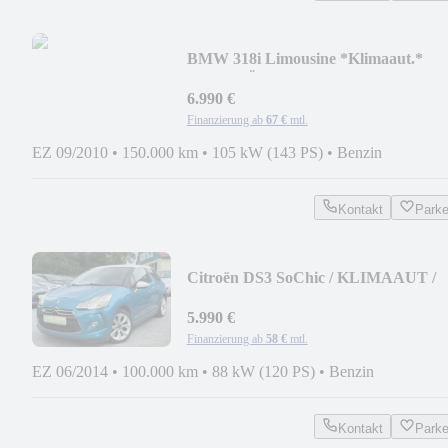
BMW 318i Limousine *Klimaaut.*
AHK* TÜV neu*
6.990 €
Finanzierung ab
67 €
mtl.
EZ 09/2010
•
150.000 km
•
105 kW (143 PS)
•
Benzin
Kontakt
Park
Citroën DS3 SoChic / KLIMAAUT /
BLUETOOTH / 100.000KM
5.990 €
Finanzierung ab
58 €
mtl.
EZ 06/2014
•
100.000 km
•
88 kW (120 PS)
•
Benzin
Kontakt
Park