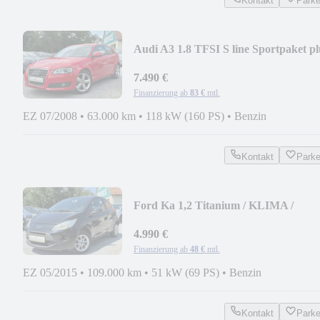
Kontakt
Park
Audi A3 1.8 TFSI S line Sportpaket pl
/1.Hand/63000
7.490 €
Finanzierung ab
83 €
mtl.
EZ 07/2008
•
63.000 km
•
118 kW (160 PS)
•
Benzin
Kontakt
Park
Ford Ka 1,2 Titanium / KLIMA /
SITZHZG / SCHECKHEFT
4.990 €
Finanzierung ab
48 €
mtl.
EZ 05/2015
•
109.000 km
•
51 kW (69 PS)
•
Benzin
Kontakt
Park