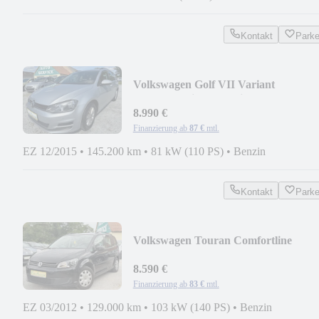
Kontakt
Park
Volkswagen Golf VII Variant
Comfort*Klimaaut.*Sitzhz.*AHK*
8.990 €
Finanzierung ab
87 €
mtl.
EZ 12/2015
•
145.200 km
•
81 kW (110 PS)
•
Benzin
Kontakt
Park
Volkswagen Touran Comfortline
/2.HD/AHK/KLIMAAUT/SITZHZG
8.590 €
Finanzierung ab
83 €
mtl.
EZ 03/2012
•
129.000 km
•
103 kW (140 PS)
•
Benzin