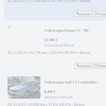
EZ 08/2012
•
135.000 km
•
245 kW (333 PS)
•
Benzin
Kontakt
Park
Volkswagen Passat CC *BI-
Xenon*Leder*4x4*Navi*299PS*
13.500 €
Finanzierung ab
130 €
mtl.
EZ 11/2013
•
142.700 km
•
220 kW (299 PS)
•
Benzin
Kontakt
Park
Volkswagen Golf VI Comfortline
/KLIMAAUT/SITZHZG/82.000KM/
6.490 €
Finanzierung ab
63 €
mtl.
EZ 01/2010
•
82.000 km
•
59 kW (80 PS)
•
Benzin