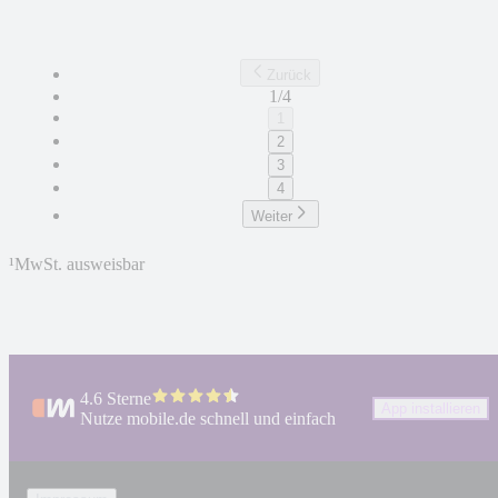
Zurück
1/4
1
2
3
4
Weiter
¹
MwSt. ausweisbar
4.6 Sterne
App installieren
Nutze mobile.de schnell und einfach