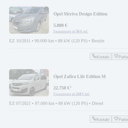
Opel Meriva Design Edition
*Klima*Sitzhz.*Lenkradhz.*
5.800 €
Finanzierung ab
56 €
mtl.
EZ 10/2011
•
90.000 km
•
88 kW (120 PS)
•
Benzin
Kontakt
Park
Opel Zafira Life Edition M
/NAVI/HEAD-UP/SITZHZG/TOP
¹
22.750 €
Finanzierung ab
218 €
mtl.
EZ 07/2021
•
97.000 km
•
88 kW (120 PS)
•
Diesel
Kontakt
Park