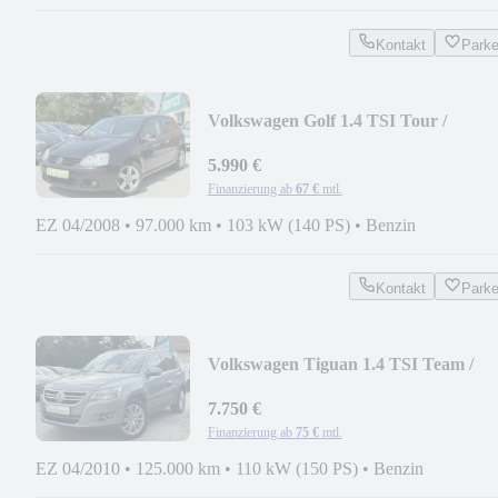
Kontakt
Park
Volkswagen Golf 1.4 TSI Tour /
KLIMAAUT / SITZHZ / 97.000KM
5.990 €
Finanzierung ab
67 €
mtl.
EZ 04/2008
•
97.000 km
•
103 kW (140 PS)
•
Benzin
Kontakt
Park
Volkswagen Tiguan 1.4 TSI Team /
AHK / KLIMAAUT / SITZHZG
7.750 €
Finanzierung ab
75 €
mtl.
EZ 04/2010
•
125.000 km
•
110 kW (150 PS)
•
Benzin