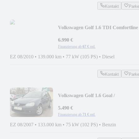
Kontakt
Park
Volkswagen Golf 1.6 TDI Comfortline
Variant /2.HD/NAVI/AHK
6.990 €
Finanzierung ab
67 €
mtl.
EZ 08/2010
•
139.000 km
•
77 kW (105 PS)
•
Diesel
Kontakt
Park
Volkswagen Golf 1.6 Goal /
KLIMAAUT / SITZHZG / TEMP
5.490 €
Finanzierung ab
71 €
mtl.
EZ 08/2007
•
133.000 km
•
75 kW (102 PS)
•
Benzin