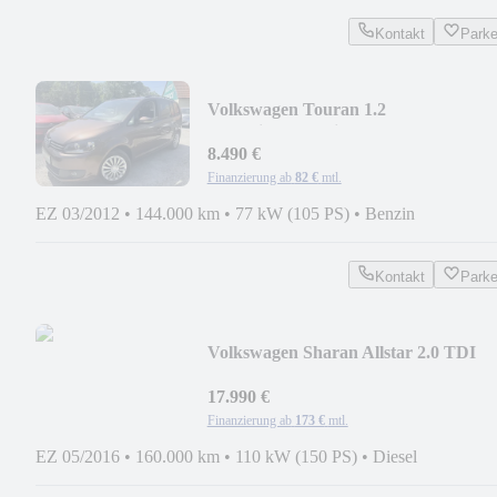
Kontakt
Park
Volkswagen Touran 1.2
TSI/Klimaauto/Sitzhzg./Tempo/Tüv04
8.490 €
Finanzierung ab
82 €
mtl.
EZ 03/2012
•
144.000 km
•
77 kW (105 PS)
•
Benzin
Kontakt
Park
Volkswagen Sharan Allstar 2.0 TDI
DSG /7 SITZE/AHK/NAVI
17.990 €
Finanzierung ab
173 €
mtl.
EZ 05/2016
•
160.000 km
•
110 kW (150 PS)
•
Diesel