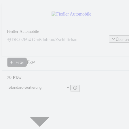
Fiedler Automobile
DE-
02694
Großdubrau/Zschillichau
Über un
Pkw
Filter
70 Pkw