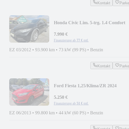
Kontakt
Park
Honda Civic Lim. 5-trg. 1.4 Comfort
*Klimaautomatik*
7.990 €
Finanzierung ab
77 €
mtl.
EZ 03/2012
•
93.900 km
•
73 kW (99 PS)
•
Benzin
Kontakt
Park
Ford Fiesta 1,25/Klima/ZR 2024
gew./Tüv+Service neu
5.250 €
Finanzierung ab
51 €
mtl.
EZ 06/2013
•
99.800 km
•
44 kW (60 PS)
•
Benzin