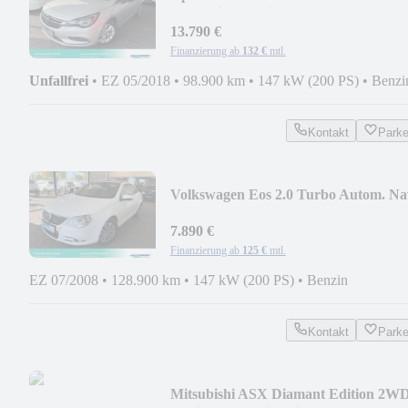
Innovation-Navi-AHK-2.Hd
13.790 €
Finanzierung ab
132 €
mtl.
Unfallfrei
•
EZ 05/2018
•
98.900 km
•
147 kW (200 PS)
•
Benzi
Kontakt
Park
Volkswagen Eos 2.0 Turbo Autom. Na
Xenon-AHK-1.HAND
7.890 €
Finanzierung ab
125 €
mtl.
EZ 07/2008
•
128.900 km
•
147 kW (200 PS)
•
Benzin
Kontakt
Park
Mitsubishi ASX Diamant Edition 2WD