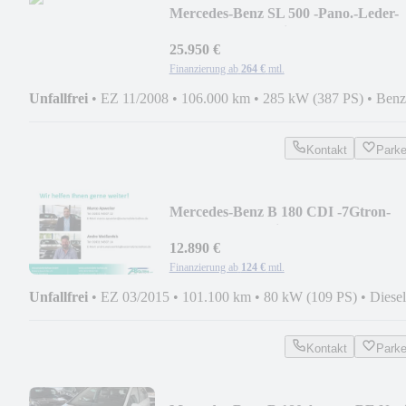
Mercedes-Benz SL 500 -Pano.-Leder-
Memory-PTS-Navi-ABC
25.950 €
Finanzierung ab
264 €
mtl.
Unfallfrei
•
EZ 11/2008
•
106.000 km
•
285 kW (387 PS)
•
Benz
Kontakt
Park
Mercedes-Benz B 180 CDI -7Gtron-
Urban-LED-Navi-Totw.-PTS
12.890 €
Finanzierung ab
124 €
mtl.
Unfallfrei
•
EZ 03/2015
•
101.100 km
•
80 kW (109 PS)
•
Diesel
Kontakt
Park