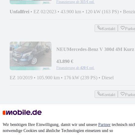
Finanzierung ab
315 €
mtl.
Unfallfrei
•
EZ 02/2023
•
43.900 km
•
120 kW (163 PS)
•
Benzi
Kontakt
Park
NEU
Mercedes-Benz V 300d 4M Kurz
Navi-360°-PTS-EASYPACK-1.Hand
43.890 €
Finanzierung ab
420 €
mtl.
EZ 10/2019
•
105.900 km
•
176 kW (239 PS)
•
Diesel
Kontakt
Park
Jaguar F-Pace R-Sport AWD Navi-
Kamera-19"-el.Heckklappe
Wir benötigen Ihre Einwilligung, damit wir und unsere
Partner
technisch nic
26.890 €
notwendige Cookies und ähnliche Technologien einsetzen und so
Finanzierung ab
258 €
mtl.