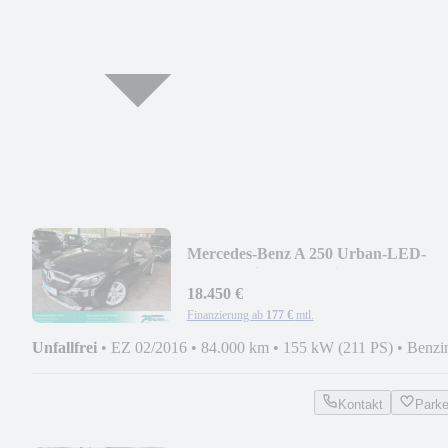
Mercedes-Benz A 250 Urban-LED-
Pano-Navi-PTS-Totwinkel
18.450 €
Finanzierung ab
177 €
mtl.
Unfallfrei
•
EZ 02/2016
•
84.000 km
•
155 kW (211 PS)
•
Benzi
Kontakt
Park