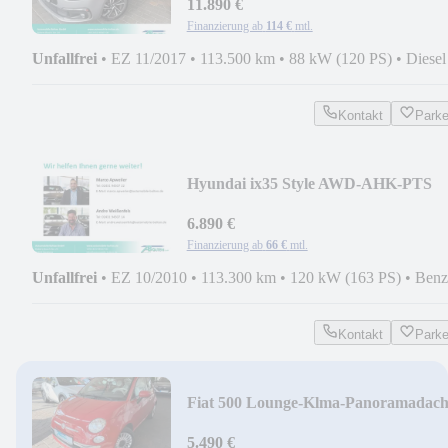
11.890 €
Finanzierung ab
114 €
mtl.
Unfallfrei
•
EZ 11/2017
•
113.500 km
•
88 kW (120 PS)
•
Diesel
Kontakt
Park
Hyundai ix35 Style AWD-AHK-PTS
6.890 €
Finanzierung ab
66 €
mtl.
Unfallfrei
•
EZ 10/2010
•
113.300 km
•
120 kW (163 PS)
•
Benz
Kontakt
Park
Fiat 500 Lounge-Klma-Panoramadac
5.490 €