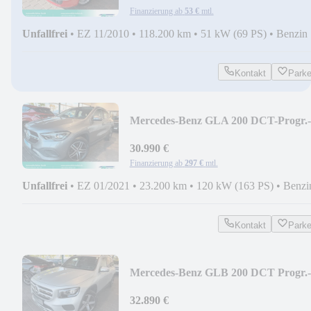
Finanzierung ab
53 €
mtl.
Unfallfrei
•
EZ 11/2010
•
118.200 km
•
51 kW (69 PS)
•
Benzin
Kontakt
Park
Mercedes-Benz GLA 200 DCT-Progr.-
LED-PTS-MBUX-Panod.
30.990 €
Finanzierung ab
297 €
mtl.
Unfallfrei
•
EZ 01/2021
•
23.200 km
•
120 kW (163 PS)
•
Benzi
Kontakt
Park
Mercedes-Benz GLB 200 DCT Progr.-
MBUX-LED-EasyPack-PTS-Kamera
32.890 €