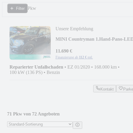
Pkw
Filter
Unsere Empfehlung
MINI Countryman 1.Hand-Pano-LED
Navi-Scheckh.-1.Hand
11.690 €
Finanzierung ab
112 €
mtl.
Reparierter Unfallschaden
•
EZ 01/2020
•
168.000 km
•
100 kW (136 PS)
•
Benzin
Kontakt
Park
71 Pkw von 72 Angeboten