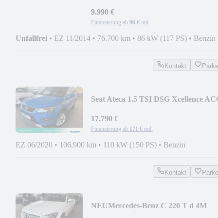
Navi-Kamera-Sitzheizung
9.990 €
Finanzierung ab
96 €
mtl.
Unfallfrei
•
EZ 11/2014
•
76.700 km
•
86 kW (117 PS)
•
Benzin
Kontakt
Park
Seat Ateca 1.5 TSI DSG Xcellence AC
AHK-Kamera-LED
17.790 €
Finanzierung ab
171 €
mtl.
EZ 06/2020
•
106.900 km
•
110 kW (150 PS)
•
Benzin
Kontakt
Park
NEU
Mercedes-Benz C 220 T d 4M
BlueTec Navi-PTS-LED-BT