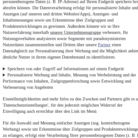
personenbezogene Daten (z. B. IP-Adresse) auf Ihrem Endgerät speichern bz
abrufen können. Die Datenverarbeitung erfolgt für personalisierte Inhalte un
Unfallfrei
•
EZ 09/2019
•
25.500 km
•
184 kW (250 PS)
•
Benzi
Anzeigen (auf unseren und dritten Websites/Apps), Anzeigen- und
Inhaltsmessungen sowie um Erkenntnisse über Zielgruppen und
Kontakt
Park
Produktentwicklungen zu gewinnen. Außerdem können wir so Ihre
Nutzererfahrung innerhalb
unserer Unternehmensgruppe
verbessern, Ihr
Nutzungsverhalten analysieren sowie Segmente mit pseudonymisierten
Nutzerdaten zusammenstellen und Dritten über unsere
Partner
einen
Datenabgleich zur Personalisierung ihrer Werbung und die Möglichkeit anbie
Zurück
ähnliche Nutzer in ihrem eigenen Datenbestand zu identifizieren.
1/4
1
Speichern von oder Zugriff auf Informationen auf einem Endgerät
2
Personalisierte Werbung und Inhalte, Messung von Werbeleistung und der
3
Performance von Inhalten, Zielgruppenforschung sowie Entwicklung und
Verbesserung von Angeboten
4
Weiter
Einstellmöglichkeiten und mehr Infos zu den Zwecken und Partnern gibt es u
'Datenschutzeinstellungen', für den jederzeit möglichen Widerruf der
¹
MwSt. ausweisbar
Einwilligung auch erreichbar über den Link im Menü.
Für die Auswahl und Messung einfacher Anzeigen (sog. kontextbezogene
Werbung) sowie um Erkenntnisse über Zielgruppen und Produktentwicklung
zu erlangen, erfolgt eine Verarbeitung Ihrer personenbezogenen Daten (z. B. 