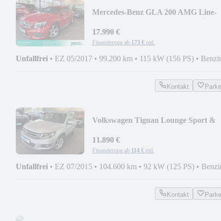
Mercedes-Benz GLA 200 AMG Line-
DCT-LED-Standh.-Kamera-Navi
17.990 €
Finanzierung ab
173 €
mtl.
Unfallfrei
•
EZ 05/2017
•
99.200 km
•
115 kW (156 PS)
•
Benzi
Kontakt
Park
Volkswagen Tiguan Lounge Sport &
Style -PTS-Navi-SHZ-AHK
11.890 €
Finanzierung ab
114 €
mtl.
Unfallfrei
•
EZ 07/2015
•
104.600 km
•
92 kW (125 PS)
•
Benzi
Kontakt
Park