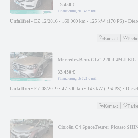
15.450 €
Finanzierung ab
148 €
mtl.
Unfallfrei
•
EZ 12/2016
•
168.000 km
•
125 kW (170 PS)
•
Dies
Kontakt
Park
Mercedes-Benz GLC 220 d 4M-LED-
Navi-360°-20 " Alu-PTS
33.450 €
Finanzierung ab
321 €
mtl.
Unfallfrei
•
EZ 08/2019
•
47.300 km
•
143 kW (194 PS)
•
Diesel
Kontakt
Park
Citroën C4 SpaceTourer Picasso SHI
Navi-Xenon-Kam-2.Hd