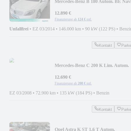
Mercedes-Benz B 180 Autom. BE Navi
PTS-Xenon-2.Hand-SCHECKHEFT
12.890 €
Finanzierung ab
124 €
mtl.
Unfallfrei
•
EZ 03/2014
•
146.000 km
•
90 kW (122 PS)
•
Benzi
Kontakt
Park
Mercedes-Benz C 200 K Lim. Autom.
ELEGANCE 2.Hand-SCHECKHEFT
12.690 €
Finanzierung ab
200 €
mtl.
EZ 03/2008
•
72.900 km
•
135 kW (184 PS)
•
Benzin
Kontakt
Park
Opel Astra K ST 1.6 T Autom.