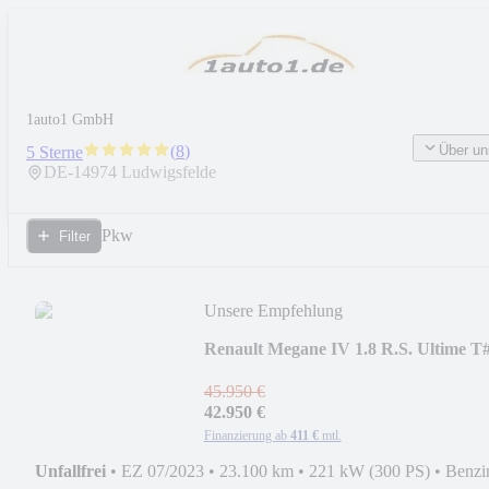
1auto1 GmbH
Über un
(
8
)
5 Sterne
DE-
14974
Ludwigsfelde
Pkw
Filter
Unsere Empfehlung
Renault Megane IV 1.8 R.S. Ultime T
22+Recaro+KWV3CS+20
45.950 €
42.950 €
Finanzierung ab
411 €
mtl.
Unfallfrei
•
EZ 07/2023
•
23.100 km
•
221 kW (300 PS)
•
Benzi