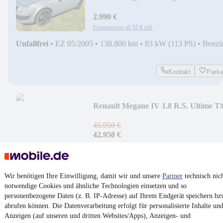
Authentique
2.990 €
Finanzierung ab
57 €
mtl.
Unfallfrei
•
EZ 05/2005
•
138.800 km
•
83 kW (113 PS)
•
Benzi
Kontakt
Park
Renault Megane IV 1.8 R.S. Ultime T
22+Recaro+KWV3CS+20
45.950 €
42.950 €
Finanzierung ab
411 €
mtl.
Unfallfrei
•
EZ 07/2023
•
23.100 km
•
221 kW (300 PS)
•
Benzi
Wir benötigen Ihre Einwilligung, damit wir und unsere
Partner
technisch nic
notwendige Cookies und ähnliche Technologien einsetzen und so
Kontakt
Park
personenbezogene Daten (z. B. IP-Adresse) auf Ihrem Endgerät speichern bz
abrufen können. Die Datenverarbeitung erfolgt für personalisierte Inhalte un
¹
MwSt. ausweisbar
Anzeigen (auf unseren und dritten Websites/Apps), Anzeigen- und