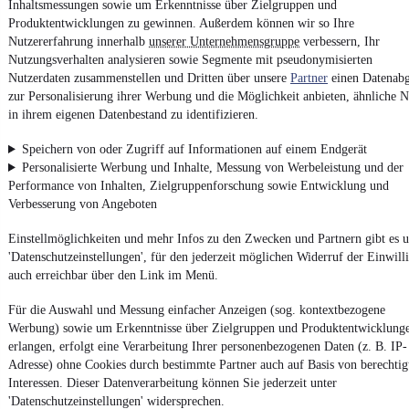
Inhaltsmessungen sowie um Erkenntnisse über Zielgruppen und
Produktentwicklungen zu gewinnen. Außerdem können wir so Ihre
Nutzererfahrung innerhalb
unserer Unternehmensgruppe
verbessern, Ihr
Nutzungsverhalten analysieren sowie Segmente mit pseudonymisierten
Nutzerdaten zusammenstellen und Dritten über unsere
Partner
einen Datenabg
4.6 Sterne
App installieren
zur Personalisierung ihrer Werbung und die Möglichkeit anbieten, ähnliche N
Nutze mobile.de schnell und einfach
in ihrem eigenen Datenbestand zu identifizieren.
Speichern von oder Zugriff auf Informationen auf einem Endgerät
Impressum
Personalisierte Werbung und Inhalte, Messung von Werbeleistung und der
Performance von Inhalten, Zielgruppenforschung sowie Entwicklung und
AGB
Verbesserung von Angeboten
Vertrag widerrufen
Einstellmöglichkeiten und mehr Infos zu den Zwecken und Partnern gibt es u
Datenschutz
'Datenschutzeinstellungen', für den jederzeit möglichen Widerruf der Einwill
Datenschutzeinstellungen
auch erreichbar über den Link im Menü.
Erklärung zur Barrierefreiheit
Für die Auswahl und Messung einfacher Anzeigen (sog. kontextbezogene
Report Security Vulnerability (English)
Werbung) sowie um Erkenntnisse über Zielgruppen und Produktentwicklung
erlangen, erfolgt eine Verarbeitung Ihrer personenbezogenen Daten (z. B. IP-
Adresse) ohne Cookies durch bestimmte Partner auch auf Basis von berechtig
Powered by
Interessen. Dieser Datenverarbeitung können Sie jederzeit unter
'Datenschutzeinstellungen' widersprechen.