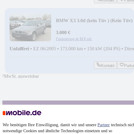
Kontakt
Park
BMW X3 3.0d (kein Tüv ) (Kein Tüv)
(Kein Tüv)
3.000 €
Finanzierung ab
32 €
mtl.
Unfallfrei
•
EZ 06/2005
•
173.000 km
•
150 kW (204 PS)
•
Dies
Kontakt
Park
¹
MwSt. ausweisbar
4.6 Sterne
App installieren
Nutze mobile.de schnell und einfach
Wir benötigen Ihre Einwilligung, damit wir und unsere
Partner
technisch nic
notwendige Cookies und ähnliche Technologien einsetzen und so