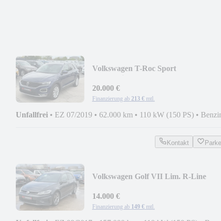
Volkswagen T-Roc Sport
Automatik/LED/AHK
20.000 €
Finanzierung ab
213 €
mtl.
Unfallfrei
•
EZ 07/2019
•
62.000 km
•
110 kW (150 PS)
•
Benzi
Kontakt
Park
Volkswagen Golf VII Lim. R-Line
BMT/Start-Stopp
14.000 €
Finanzierung ab
149 €
mtl.