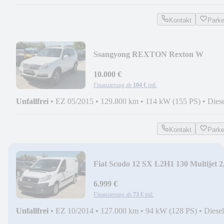
Kontakt
Park
Ssangyong REXTON Rexton W
Sapphire 4WD (7 Sitze)
10.000 €
Finanzierung ab
104 €
mtl.
Unfallfrei
•
EZ 05/2015
•
129.800 km
•
114 kW (155 PS)
•
Dies
Kontakt
Park
Fiat Scudo 12 SX L2H1 130 Multijet 2
Facelift
6.999 €
Finanzierung ab
73 €
mtl.
Unfallfrei
•
EZ 10/2014
•
127.000 km
•
94 kW (128 PS)
•
Diesel