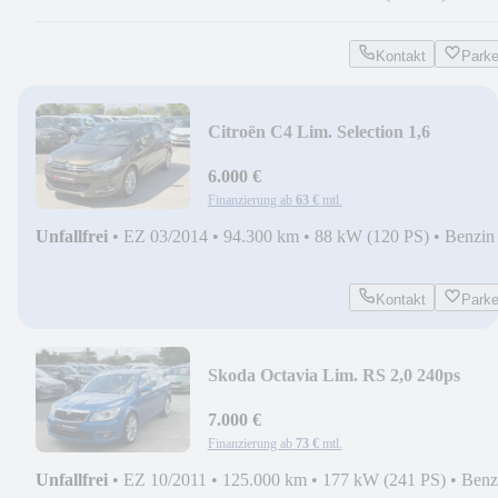
Kontakt
Park
Citroën C4 Lim. Selection 1,6
AHK/PDC/Klima
6.000 €
Finanzierung ab
63 €
mtl.
Unfallfrei
•
EZ 03/2014
•
94.300 km
•
88 kW (120 PS)
•
Benzin
Kontakt
Park
Skoda Octavia Lim. RS 2,0 240ps
7.000 €
Finanzierung ab
73 €
mtl.
Unfallfrei
•
EZ 10/2011
•
125.000 km
•
177 kW (241 PS)
•
Benz