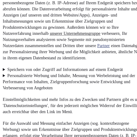
personenbezogene Daten (z. B. IP-Adresse) auf Ihrem Endgerät speichern bz
Impressum
abrufen können. Die Datenverarbeitung erfolgt für personalisierte Inhalte un
AGB
Anzeigen (auf unseren und dritten Websites/Apps), Anzeigen- und
Inhaltsmessungen sowie um Erkenntnisse über Zielgruppen und
Vertrag widerrufen
Produktentwicklungen zu gewinnen. Außerdem können wir so Ihre
Datenschutz
Nutzererfahrung innerhalb
unserer Unternehmensgruppe
verbessern, Ihr
Nutzungsverhalten analysieren sowie Segmente mit pseudonymisierten
Datenschutzeinstellungen
Nutzerdaten zusammenstellen und Dritten über unsere
Partner
einen Datenabg
Erklärung zur Barrierefreiheit
zur Personalisierung ihrer Werbung und die Möglichkeit anbieten, ähnliche N
in ihrem eigenen Datenbestand zu identifizieren.
Report Security Vulnerability (English)
Speichern von oder Zugriff auf Informationen auf einem Endgerät
Powered by
Personalisierte Werbung und Inhalte, Messung von Werbeleistung und der
Performance von Inhalten, Zielgruppenforschung sowie Entwicklung und
Verbesserung von Angeboten
Entdecke
Kleinwagen
,
SUV
und
Wohnmobile
und mehr bei
Einstellmöglichkeiten und mehr Infos zu den Zwecken und Partnern gibt es u
mobile.de
'Datenschutzeinstellungen', für den jederzeit möglichen Widerruf der Einwill
auch erreichbar über den Link im Menü.
Für die Auswahl und Messung einfacher Anzeigen (sog. kontextbezogene
Werbung) sowie um Erkenntnisse über Zielgruppen und Produktentwicklung
erlangen, erfolgt eine Verarbeitung Ihrer personenbezogenen Daten (z. B. IP-