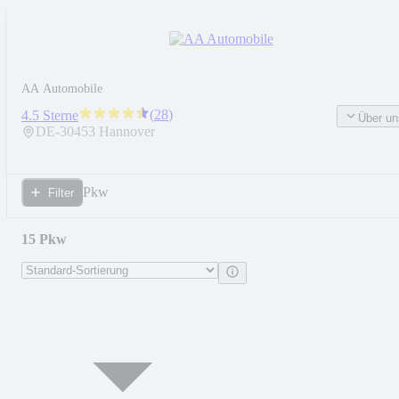
AA Automobile
(
28
)
4.5 Sterne
Über un
DE-
30453
Hannover
Pkw
Filter
15 Pkw