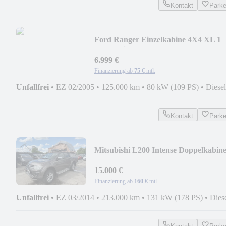
Kontakt
Park
Ford Ranger Einzelkabine 4X4 XL 1
Hand Klima AHK
6.999 €
Finanzierung ab
75 €
mtl.
Unfallfrei
•
EZ 02/2005
•
125.000 km
•
80 kW (109 PS)
•
Diesel
Kontakt
Park
Mitsubishi L200 Intense Doppelkabin
4WD Camping
15.000 €
Finanzierung ab
160 €
mtl.
Unfallfrei
•
EZ 03/2014
•
213.000 km
•
131 kW (178 PS)
•
Dies