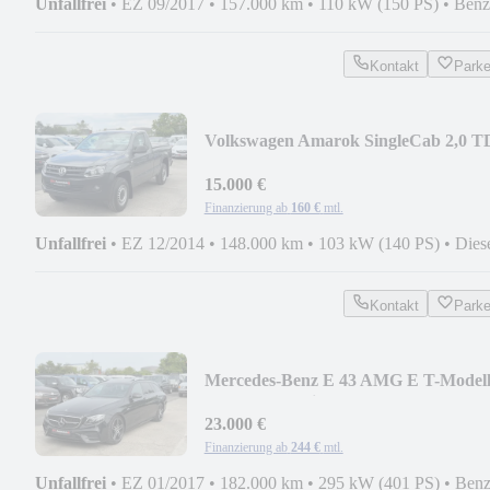
Unfallfrei
•
EZ 09/2017
•
157.000 km
•
110 kW (150 PS)
•
Benz
Kontakt
Park
Volkswagen Amarok SingleCab 2,0 T
Tüv/ Zahrm/wasserp Neu
15.000 €
Finanzierung ab
160 €
mtl.
Unfallfrei
•
EZ 12/2014
•
148.000 km
•
103 kW (140 PS)
•
Dies
Kontakt
Park
Mercedes-Benz E 43 AMG E T-Modell
43 AMG 4Matic
23.000 €
Finanzierung ab
244 €
mtl.
Unfallfrei
•
EZ 01/2017
•
182.000 km
•
295 kW (401 PS)
•
Benz