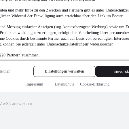
3.272 € (Brutto)
iten und mehr Infos zu den Zwecken und Partnern gibt es unter 'Datenschutzein
Plattform
•
Bis 36.000 
glichen Widerruf der Einwilligung auch erreichbar über den Link im Footer.
und Messung einfacher Anzeigen (sog. kontextbezogene Werbung) sowie um Er
Produktentwicklungen zu erlangen, erfolgt eine Verarbeitung Ihrer personenbe
ne Cookies durch bestimmte Partner auch auf Basis von berechtigten Interesse
 können Sie jederzeit unter 'Datenschutzeinstellungen' widersprechen.
NEU
Schmitz Cargob
ALUFELGEN 5200k
 220 Partnern zusammen.
¹
8.750 € (Netto)
10.412 € (Brutto)
lehnen
Einstellungen verwalten
Einvers
Kipper
•
Bis 35.000 kg
Impressum
Datenschutz
Cookie-Erklärung
MwSt. ausweisbar