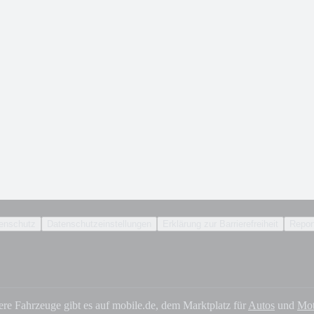
enschutz
Datenschutzeinstellungen
Erklärung zur Barrierefreiheit
Report
ere Fahrzeuge gibt es auf mobile.de, dem Marktplatz für
Autos
und
Mot