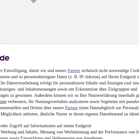
NEU
Andere CIMC
SCHEIBENBR. TÜV 
¹
5.200 € (Netto)
re Einwilligung, damit wir und unsere
Partner
technisch nicht notwendige Cook
6.188 € (Brutto)
setzen und so personenbezogene Daten (z. B. IP-Adresse) auf Ihrem Endgerät s
Pritsche + Plane
•
Bis 
ie Datenverarbeitung erfolgt für personalisierte Inhalte und Anzeigen (auf uns
Anzeigen- und Inhaltsmessungen sowie um Erkenntnisse über Zielgruppen und
ngen zu gewinnen. Außerdem können wir so Ihre Nutzererfahrung innerhalb
u
uppe
verbessern, Ihr Nutzungsverhalten analysieren sowie Segmente mit pseudo
mmenstellen und Dritten über unsere
Partner
einen Datenabgleich zur Personali
Möglichkeit anbieten, ähnliche Nutzer in ihrem eigenen Datenbestand zu identi
NEU
Krone SD RU
oder Zugriff auf Informationen auf einem Endgerät
PALETTENKASTE
¹
e Werbung und Inhalte, Messung von Werbeleistung und der Performance von In
2.750 € (Netto)
chung sowie Entwicklung und Verbesserung von Angeboten