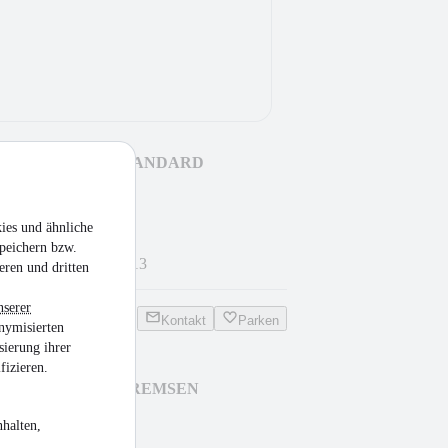
 SILVERGREEN STANDARD
11/26
ies und ähnliche
peichern bzw.
42.000 kg
•
EZ 12/2013
eren und dritten
nserer
Kontakt
Parken
nymisierten
sierung ihrer
fizieren.
NGEN SCHEIBENBREMSEN
N
halten,