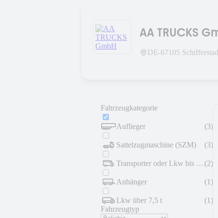
AA TRUCKS G
DE-
67105
Schifferstad
Fahrzeugkategorie
Auflieger
(
3
)
Sattelzugmaschine (SZM)
(
3
)
Transporter oder Lkw bis 7,5 t
(
2
)
Anhänger
(
1
)
Lkw über 7,5 t
(
1
)
Fahrzeugtyp