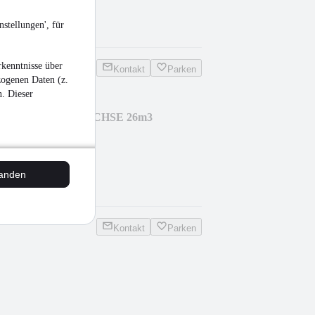
stellungen', für
kg
•
EZ 06/2012
kenntnisse über
Kontakt
Parken
zogenen Daten (z.
n. Dieser
ull SL06-7,2 LIFTACHSE 26m3
g
tanden
•
EZ 07/2010
Kontakt
Parken