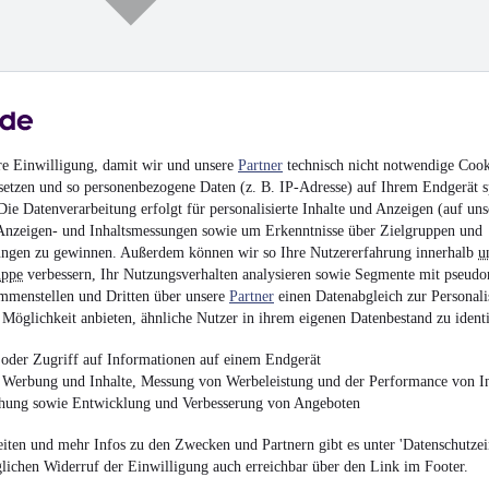
re Einwilligung, damit wir und unsere
Partner
technisch nicht notwendige Cook
setzen und so personenbezogene Daten (z. B. IP-Adresse) auf Ihrem Endgerät s
Mercedes-Benz Exped
ie Datenverarbeitung erfolgt für personalisierte Inhalte und Anzeigen (auf uns
Anzeigen- und Inhaltsmessungen sowie um Erkenntnisse über Zielgruppen und
444.000 €
ngen zu gewinnen. Außerdem können wir so Ihre Nutzererfahrung innerhalb
u
uppe
verbessern, Ihr Nutzungsverhalten analysieren sowie Segmente mit pseudo
Andere
•
8.370 mm
•
B
mmenstellen und Dritten über unsere
Partner
einen Datenabgleich zur Personali
243 kW (330 PS)
•
Die
Möglichkeit anbieten, ähnliche Nutzer in ihrem eigenen Datenbestand zu identi
oder Zugriff auf Informationen auf einem Endgerät
e Werbung und Inhalte, Messung von Werbeleistung und der Performance von In
chung sowie Entwicklung und Verbesserung von Angeboten
MwSt. ausweisbar
iten und mehr Infos zu den Zwecken und Partnern gibt es unter 'Datenschutzein
glichen Widerruf der Einwilligung auch erreichbar über den Link im Footer.