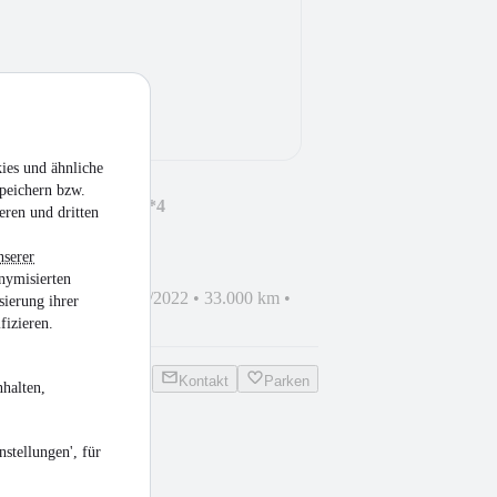
ies und ähnliche
peichern bzw.
itionsmobil Arocs 4*4
eren und dritten
nserer
nymisierten
is 16.500 kg
•
EZ 02/2022
•
33.000 km
•
sierung ihrer
sel
fizieren.
Kontakt
Parken
halten,
stellungen', für