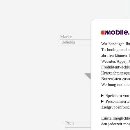
Marke
Wir benötigen Ih
Technologien ein
abrufen können. D
Websites/Apps), 
Produktentwicklu
Unternehmensgr
Nutzerdaten zusa
Werbung und die 
Speichern von 
Personalisiert
Zielgruppenfors
¹
Einstellmöglichke
Preis
den jederzeit mö