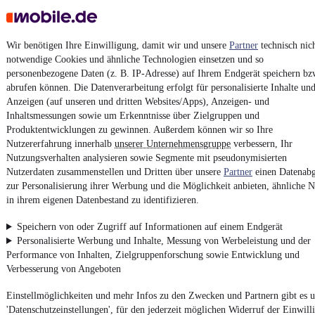
AGB
Vertrag widerrufen
Wir benötigen Ihre Einwilligung, damit wir und unsere
Partner
technisch nic
Datenschutz
notwendige Cookies und ähnliche Technologien einsetzen und so
personenbezogene Daten (z. B. IP-Adresse) auf Ihrem Endgerät speichern bz
Datenschutzeinstellungen
abrufen können. Die Datenverarbeitung erfolgt für personalisierte Inhalte un
Erklärung zur Barrierefreiheit
Anzeigen (auf unseren und dritten Websites/Apps), Anzeigen- und
Inhaltsmessungen sowie um Erkenntnisse über Zielgruppen und
Report Security Vulnerability (English)
Produktentwicklungen zu gewinnen. Außerdem können wir so Ihre
Nutzererfahrung innerhalb
unserer Unternehmensgruppe
verbessern, Ihr
Powered by
Nutzungsverhalten analysieren sowie Segmente mit pseudonymisierten
Nutzerdaten zusammenstellen und Dritten über unsere
Partner
einen Datenabg
zur Personalisierung ihrer Werbung und die Möglichkeit anbieten, ähnliche N
in ihrem eigenen Datenbestand zu identifizieren.
Entdecke
Kleinwagen
,
SUV
und
Wohnmobile
und mehr bei
mobile.de
Speichern von oder Zugriff auf Informationen auf einem Endgerät
Personalisierte Werbung und Inhalte, Messung von Werbeleistung und der
Performance von Inhalten, Zielgruppenforschung sowie Entwicklung und
Verbesserung von Angeboten
Einstellmöglichkeiten und mehr Infos zu den Zwecken und Partnern gibt es u
'Datenschutzeinstellungen', für den jederzeit möglichen Widerruf der Einwill