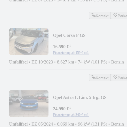
Kontakt
Park
Opel Corsa F GS
¹
16.590 €
Finanzierung ab
159 €
mtl.
Unfallfrei
•
EZ 10/2023
•
8.627 km
•
74 kW (101 PS)
•
Benzin
Kontakt
Park
Opel Astra L Lim. 5-trg. GS
¹
24.990 €
Finanzierung ab
240 €
mtl.
Unfallfrei
•
EZ 05/2024
•
6.069 km
•
96 kW (131 PS)
•
Benzin