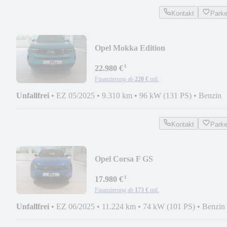
Kontakt
Park
Opel Mokka Edition
¹
22.980 €
Finanzierung ab
220 €
mtl.
Unfallfrei
•
EZ 05/2025
•
9.310 km
•
96 kW (131 PS)
•
Benzin
Kontakt
Park
Opel Corsa F GS
¹
17.980 €
Finanzierung ab
173 €
mtl.
Unfallfrei
•
EZ 06/2025
•
11.224 km
•
74 kW (101 PS)
•
Benzin