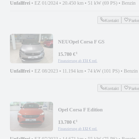
Unfallfrei
•
EZ 01/2024
•
20.450 km
•
51 kW (69 PS)
•
Benzin
Kontakt
Park
NEU
Opel Corsa F GS
¹
15.780 €
Finanzierung ab
151 €
mtl.
Unfallfrei
•
EZ 08/2023
•
11.194 km
•
74 kW (101 PS)
•
Benzin
Kontakt
Park
Opel Corsa F Edition
¹
13.780 €
Finanzierung ab
132 €
mtl.
Unfallfrei
•
EZ 07/2023
•
14.671 km
•
55 kW (75 PS)
•
Benzin