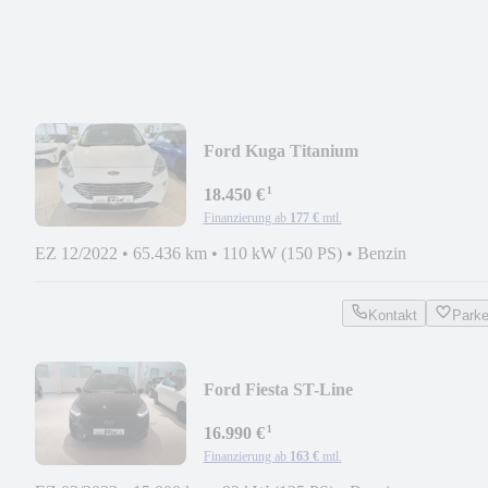
Ford Kuga Titanium
¹
18.450 €
Finanzierung ab
177 €
mtl.
EZ 12/2022
•
65.436 km
•
110 kW (150 PS)
•
Benzin
Kontakt
Park
Ford Fiesta ST-Line
¹
16.990 €
Finanzierung ab
163 €
mtl.