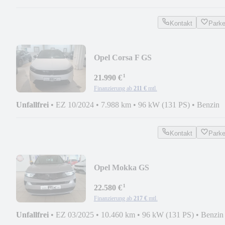
Kontakt
Park
Opel Corsa F GS
¹
21.990 €
Finanzierung ab
211 €
mtl.
Unfallfrei
•
EZ 10/2024
•
7.988 km
•
96 kW (131 PS)
•
Benzin
Kontakt
Park
Opel Mokka GS
¹
22.580 €
Finanzierung ab
217 €
mtl.
Unfallfrei
•
EZ 03/2025
•
10.460 km
•
96 kW (131 PS)
•
Benzin