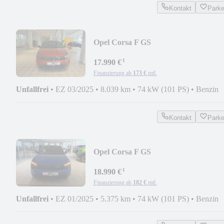
Kontakt
Park
Opel Corsa F GS
¹
17.990 €
Finanzierung ab
173 €
mtl.
Unfallfrei
•
EZ 03/2025
•
8.039 km
•
74 kW (101 PS)
•
Benzin
Kontakt
Park
Opel Corsa F GS
¹
18.990 €
Finanzierung ab
182 €
mtl.
Unfallfrei
•
EZ 01/2025
•
5.375 km
•
74 kW (101 PS)
•
Benzin