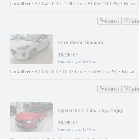
Unfallfrei
•
EZ 04/2023
•
21.801 km
•
81 kW (110 PS)
•
Benzin
Kontakt
Park
Ford Fiesta Titanium
¹
16.250 €
Finanzierung ab
156 €
mtl.
Unfallfrei
•
EZ 08/2023
•
10.330 km
•
55 kW (75 PS)
•
Benzin
Kontakt
Park
Opel Astra L Lim. 5-trg. Enjoy
¹
16.390 €
Finanzierung ab
157 €
mtl.