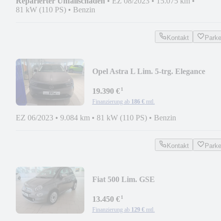
Reparierter Unfallschaden
•
EZ 08/2023
•
15.075 km
•
81 kW (110 PS)
•
Benzin
Kontakt
Park
Opel Astra L Lim. 5-trg. Elegance
¹
19.390 €
Finanzierung ab
186 €
mtl.
EZ 06/2023
•
9.084 km
•
81 kW (110 PS)
•
Benzin
Kontakt
Park
Fiat 500 Lim. GSE
¹
13.450 €
Finanzierung ab
129 €
mtl.