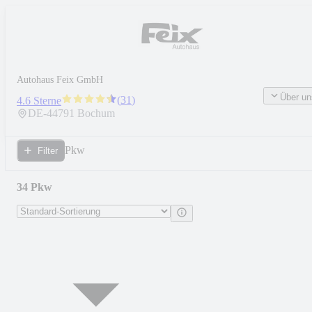
Autohaus Feix GmbH
Über un
(
31
)
4.6 Sterne
DE-
44791
Bochum
Pkw
Filter
34 Pkw