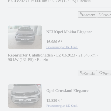
EZ 03/2023
•
15.000 km
•
92 kW (125 PS)
•
Benzin
Kontakt
Park
NEU
Opel Mokka Elegance
¹
16.980 €
Finanzierung ab
163 €
mtl.
Reparierter Unfallschaden
•
EZ 03/2023
•
21.546 km
•
96 kW (131 PS)
•
Benzin
Kontakt
Park
Opel Crossland Elegance
¹
15.850 €
Finanzierung ab
152 €
mtl.