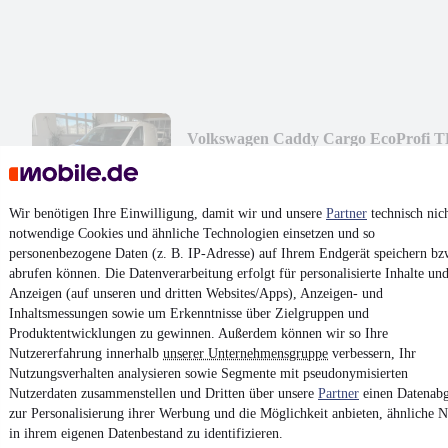
Volkswagen Caddy Cargo EcoProfi T
Klima,Rückfahrkamera
¹
15.990 €
Finanzierung ab
170 €
mtl.
Wir benötigen Ihre Einwilligung, damit wir und unsere
Partner
technisch nic
Unfallfrei
•
EZ 10/2021
•
121.576 km
•
90 kW (122 PS)
•
Diesel
notwendige Cookies und ähnliche Technologien einsetzen und so
personenbezogene Daten (z. B. IP-Adresse) auf Ihrem Endgerät speichern bz
abrufen können. Die Datenverarbeitung erfolgt für personalisierte Inhalte un
Kontakt
Park
Anzeigen (auf unseren und dritten Websites/Apps), Anzeigen- und
Inhaltsmessungen sowie um Erkenntnisse über Zielgruppen und
¹
MwSt. ausweisbar
Produktentwicklungen zu gewinnen. Außerdem können wir so Ihre
Nutzererfahrung innerhalb
unserer Unternehmensgruppe
verbessern, Ihr
Nutzungsverhalten analysieren sowie Segmente mit pseudonymisierten
Nutzerdaten zusammenstellen und Dritten über unsere
Partner
einen Datenabg
zur Personalisierung ihrer Werbung und die Möglichkeit anbieten, ähnliche N
in ihrem eigenen Datenbestand zu identifizieren.
4.6 Sterne