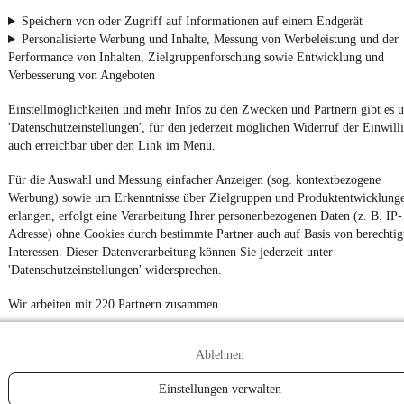
App installieren
Nutze mobile.de schnell und einfach
Speichern von oder Zugriff auf Informationen auf einem Endgerät
Personalisierte Werbung und Inhalte, Messung von Werbeleistung und der
Performance von Inhalten, Zielgruppenforschung sowie Entwicklung und
Verbesserung von Angeboten
Impressum
AGB
Einstellmöglichkeiten und mehr Infos zu den Zwecken und Partnern gibt es u
'Datenschutzeinstellungen', für den jederzeit möglichen Widerruf der Einwill
Vertrag widerrufen
auch erreichbar über den Link im Menü.
Datenschutz
Für die Auswahl und Messung einfacher Anzeigen (sog. kontextbezogene
Datenschutzeinstellungen
Werbung) sowie um Erkenntnisse über Zielgruppen und Produktentwicklung
Erklärung zur Barrierefreiheit
erlangen, erfolgt eine Verarbeitung Ihrer personenbezogenen Daten (z. B. IP-
Adresse) ohne Cookies durch bestimmte Partner auch auf Basis von berechtig
Report Security Vulnerability (English)
Interessen. Dieser Datenverarbeitung können Sie jederzeit unter
'Datenschutzeinstellungen' widersprechen.
Powered by
Wir arbeiten mit 220 Partnern zusammen.
Von
Audi Gebrauchtwagen
über
Audi Leasing
: Autos bei
Ablehnen
mobile.de
finden
Einstellungen verwalten