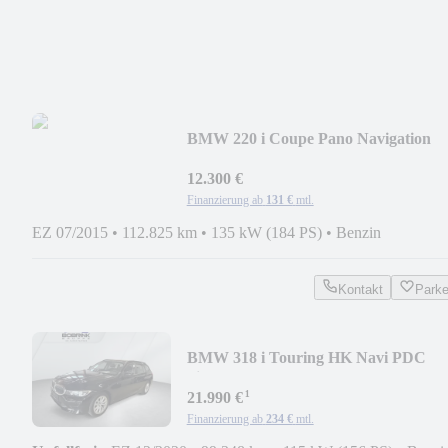
BMW 220 i Coupe Pano Navigation
PDC Shz. Tempomat
12.300 €
Finanzierung ab
131 €
mtl.
EZ 07/2015
•
112.825 km
•
135 kW (184 PS)
•
Benzin
Kontakt
Park
BMW 318 i Touring HK Navi PDC
Sitzhzg. Tempomat
¹
21.990 €
Finanzierung ab
234 €
mtl.