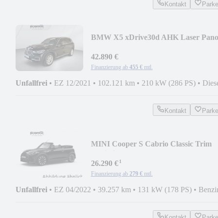
Kontakt
Park
BMW X5 xDrive30d AHK Laser Pan
Head-Up RFK PDC Shz.
42.890 €
Finanzierung ab
455 €
mtl.
Unfallfrei
•
EZ 12/2021
•
102.121 km
•
210 kW (286 PS)
•
Dies
Kontakt
Park
MINI Cooper S Cabrio Classic Trim
Navi Sitzhzg. PDC
¹
26.290 €
Finanzierung ab
279 €
mtl.
Unfallfrei
•
EZ 04/2022
•
39.257 km
•
131 kW (178 PS)
•
Benzi
Kontakt
Park