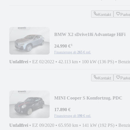
Kontakt
Park
BMW X2 sDrive18i Advantage HiFi
Navi PDC Tempomat
¹
24.990 €
Finanzierung ab
265 €
mtl.
Unfallfrei
•
EZ 02/2022
•
42.113 km
•
100 kW (136 PS)
•
Benzi
Kontakt
Park
MINI Cooper S Komfortzug. PDC
Tempomat Sitzhzg. Klima
17.890 €
Finanzierung ab
190 €
mtl.
Unfallfrei
•
EZ 09/2020
•
65.950 km
•
141 kW (192 PS)
•
Benzi