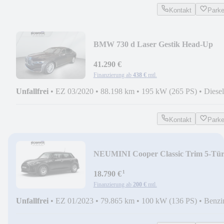
Kontakt
Park
BMW 730 d Laser Gestik Head-Up
Standhzg. Soft-Close
41.290 €
Finanzierung ab
438 €
mtl.
Unfallfrei
•
EZ 03/2020
•
88.198 km
•
195 kW (265 PS)
•
Diesel
Kontakt
Park
NEU
MINI Cooper Classic Trim 5-Tür
Adap.LED PDC Shz.
¹
18.790 €
Finanzierung ab
200 €
mtl.
Unfallfrei
•
EZ 01/2023
•
79.865 km
•
100 kW (136 PS)
•
Benzi