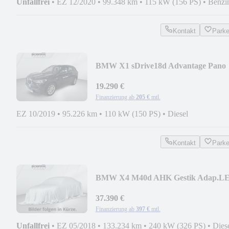
Unfallfrei
•
EZ 12/2020
•
99.348 km
•
115 kW (156 PS)
•
Benzi
Kontakt
Park
BMW X1 sDrive18d Advantage Pano
Head-Up PDC Shz. CD
19.290 €
Finanzierung ab
205 €
mtl.
EZ 10/2019
•
95.226 km
•
110 kW (150 PS)
•
Diesel
Kontakt
Park
BMW X4 M40d AHK Gestik Adap.L
Pano Head-Up HK Shz.
37.390 €
Finanzierung ab
397 €
mtl.
Unfallfrei
•
EZ 05/2018
•
133.234 km
•
240 kW (326 PS)
•
Dies