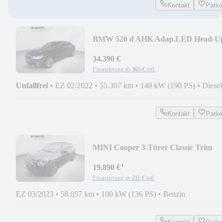
Kontakt
Park
BMW 520 d AHK Adap.LED Head-U
RFK Shz. HiFi PDC
34.390 €
Finanzierung ab
365 €
mtl.
Unfallfrei
•
EZ 02/2022
•
55.307 km
•
140 kW (190 PS)
•
Diesel
Kontakt
Park
MINI Cooper 3-Türer Classic Trim
PDC Shz. Tempomat
¹
19.890 €
Finanzierung ab
211 €
mtl.
EZ 03/2023
•
58.057 km
•
100 kW (136 PS)
•
Benzin