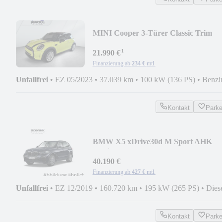
MINI Cooper 3-Türer Classic Trim
PDC Shz.
¹
21.990 €
Finanzierung ab
234 €
mtl.
Unfallfrei
•
EZ 05/2023
•
37.039 km
•
100 kW (136 PS)
•
Benzi
Kontakt
Park
BMW X5 xDrive30d M Sport AHK
Gestik Laser Pano H-Up
40.190 €
Finanzierung ab
427 €
mtl.
Unfallfrei
•
EZ 12/2019
•
160.720 km
•
195 kW (265 PS)
•
Dies
Kontakt
Park