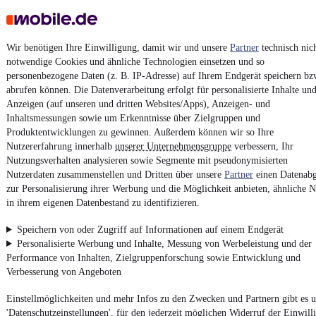
AGB
Vertrag widerrufen
Wir benötigen Ihre Einwilligung, damit wir und unsere
Partner
technisch nic
Datenschutz
notwendige Cookies und ähnliche Technologien einsetzen und so
personenbezogene Daten (z. B. IP-Adresse) auf Ihrem Endgerät speichern bz
Datenschutzeinstellungen
abrufen können. Die Datenverarbeitung erfolgt für personalisierte Inhalte un
Erklärung zur Barrierefreiheit
Anzeigen (auf unseren und dritten Websites/Apps), Anzeigen- und
Inhaltsmessungen sowie um Erkenntnisse über Zielgruppen und
Report Security Vulnerability (English)
Produktentwicklungen zu gewinnen. Außerdem können wir so Ihre
Nutzererfahrung innerhalb
unserer Unternehmensgruppe
verbessern, Ihr
Powered by
Nutzungsverhalten analysieren sowie Segmente mit pseudonymisierten
Nutzerdaten zusammenstellen und Dritten über unsere
Partner
einen Datenabg
zur Personalisierung ihrer Werbung und die Möglichkeit anbieten, ähnliche N
in ihrem eigenen Datenbestand zu identifizieren.
Von
BMW Gebrauchtwagen
über
BMW Leasing
: Autos bei
mobile.de
finden
Speichern von oder Zugriff auf Informationen auf einem Endgerät
Personalisierte Werbung und Inhalte, Messung von Werbeleistung und der
Performance von Inhalten, Zielgruppenforschung sowie Entwicklung und
Verbesserung von Angeboten
Einstellmöglichkeiten und mehr Infos zu den Zwecken und Partnern gibt es u
'Datenschutzeinstellungen', für den jederzeit möglichen Widerruf der Einwill