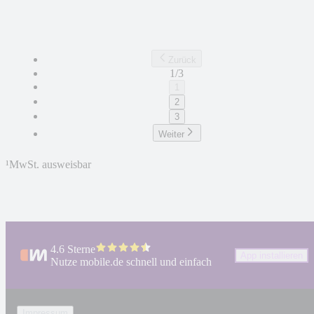
Zurück
1/3
1
2
3
Weiter
¹
MwSt. ausweisbar
4.6 Sterne
App installieren
Nutze mobile.de schnell und einfach
Impressum