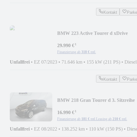
Kontakt
Park
BMW 223 Active Tourer d xDrive
Luxury Line Adap.LED
¹
29.990 €
Finanzierung ab
318 €
mtl.
Unfallfrei
•
EZ 07/2023
•
71.646 km
•
155 kW (211 PS)
•
Diesel
Kontakt
Park
BMW 218 Gran Tourer d 3. Sitzreihe
RFK PDC Shz Navi
¹
16.990 €
Finanzierung ab
181 €
mtl.
Leasing ab
210 €
mtl.
Unfallfrei
•
EZ 08/2022
•
138.252 km
•
110 kW (150 PS)
•
Dies