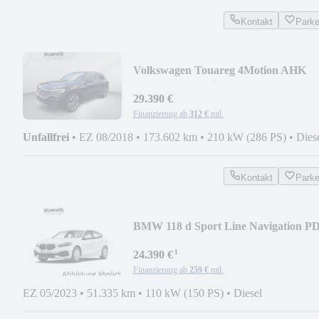
Kontakt
Park
Volkswagen Touareg 4Motion AHK
Pano LED-Matrix LR-Hzg. Shz.
29.390 €
Finanzierung ab
312 €
mtl.
Unfallfrei
•
EZ 08/2018
•
173.602 km
•
210 kW (286 PS)
•
Dies
Kontakt
Park
BMW 118 d Sport Line Navigation P
Tempomat Shz.
¹
24.390 €
Finanzierung ab
259 €
mtl.
EZ 05/2023
•
51.335 km
•
110 kW (150 PS)
•
Diesel