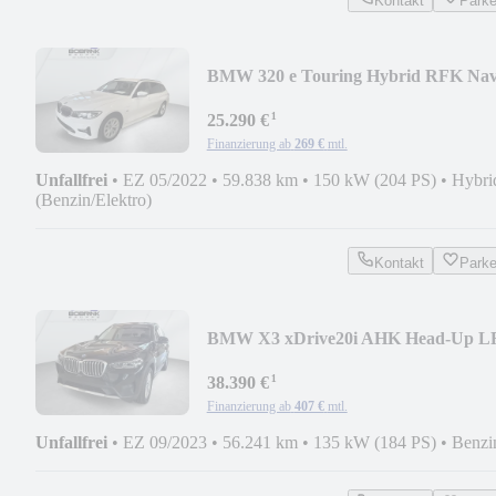
Kontakt
Park
BMW 320 e Touring Hybrid RFK Nav
PDC Shz.Tempomat
¹
25.290 €
Finanzierung ab
269 €
mtl.
Unfallfrei
•
EZ 05/2022
•
59.838 km
•
150 kW (204 PS)
•
Hybri
(Benzin/Elektro)
Kontakt
Park
BMW X3 xDrive20i AHK Head-Up L
Hzg. RFK PDC Shz.
¹
38.390 €
Finanzierung ab
407 €
mtl.
Unfallfrei
•
EZ 09/2023
•
56.241 km
•
135 kW (184 PS)
•
Benzi