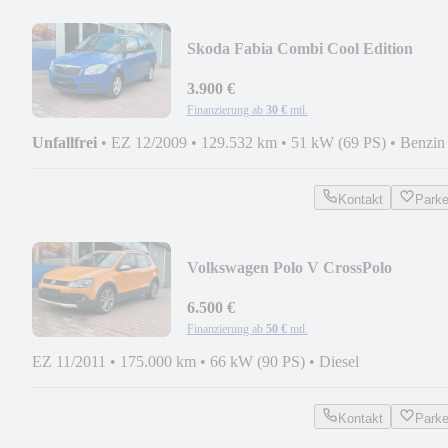
Skoda Fabia Combi Cool Edition
3.900 €
Finanzierung ab
30 €
mtl.
Unfallfrei
•
EZ 12/2009
•
129.532 km
•
51 kW (69 PS)
•
Benzin
Kontakt
Park
Volkswagen Polo V CrossPolo
6.500 €
Finanzierung ab
50 €
mtl.
EZ 11/2011
•
175.000 km
•
66 kW (90 PS)
•
Diesel
Kontakt
Park