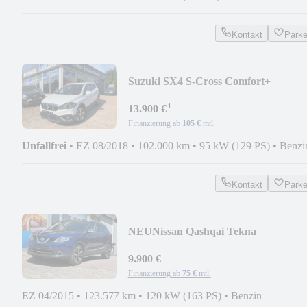
Kontakt
Park
Suzuki SX4 S-Cross Comfort+
ALLGRIP *LEDER*PANO*StHz*
¹
13.900 €
Finanzierung ab
105 €
mtl.
Unfallfrei
•
EZ 08/2018
•
102.000 km
•
95 kW (129 PS)
•
Benzi
Kontakt
Park
NEU
Nissan Qashqai Tekna
9.900 €
Finanzierung ab
75 €
mtl.
EZ 04/2015
•
123.577 km
•
120 kW (163 PS)
•
Benzin