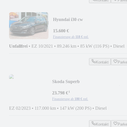
Kontakt
Park
Hyundai i30 cw
*Automatic*SitzHz*NAVI*AppleCar
15.600 €
Finanzierung ab
118 €
mtl.
Unfallfrei
•
EZ 10/2021
•
89.246 km
•
85 kW (116 PS)
•
Diesel
Kontakt
Park
Skoda Superb
*Leder*Matrix*StHZ*StandHz*Virtua
¹
23.798 €
Finanzierung ab
180 €
mtl.
EZ 02/2023
•
117.000 km
•
147 kW (200 PS)
•
Diesel
Kontakt
Park