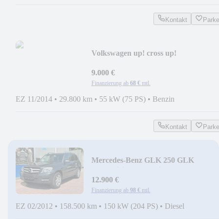
Kontakt
Park
Volkswagen up! cross up!
9.000 €
Finanzierung ab
68 €
mtl.
EZ 11/2014
•
29.800 km
•
55 kW (75 PS)
•
Benzin
Kontakt
Park
Mercedes-Benz GLK 250 GLK
BlueEfficiency 4Matic
12.900 €
Finanzierung ab
98 €
mtl.
EZ 02/2012
•
158.500 km
•
150 kW (204 PS)
•
Diesel