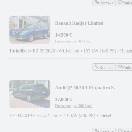
Kontakt
Park
Renault Kadjar Limited
14.500 €
Finanzierung ab
110 €
mtl.
Unfallfrei
•
EZ 09/2020
•
69.141 km
•
103 kW (140 PS)
•
Benzi
Kontakt
Park
Audi Q7 50 50 TDI quattro S-
LINE*MATRIX LED*BLACK
37.000 €
Finanzierung ab
280 €
mtl.
EZ 03/2019
•
131.221 km
•
210 kW (286 PS)
•
Diesel