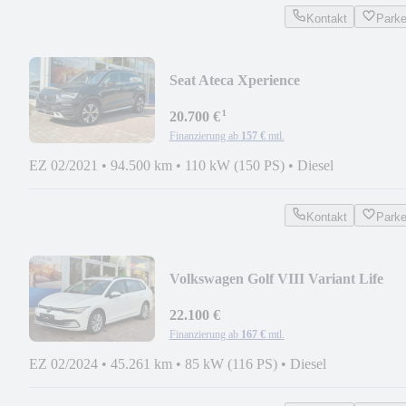
Kontakt
Park
Seat Ateca Xperience
¹
20.700 €
Finanzierung ab
157 €
mtl.
EZ 02/2021
•
94.500 km
•
110 kW (150 PS)
•
Diesel
Kontakt
Park
Volkswagen Golf VIII Variant Life
22.100 €
Finanzierung ab
167 €
mtl.
EZ 02/2024
•
45.261 km
•
85 kW (116 PS)
•
Diesel