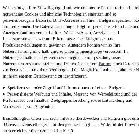
Vertrag widerrufen
Wir benötigen Ihre Einwilligung, damit wir und unsere
Partner
technisch nic
notwendige Cookies und ähnliche Technologien einsetzen und so
Datenschutz
personenbezogene Daten (z. B. IP-Adresse) auf Ihrem Endgerät speichern bz
Datenschutzeinstellungen
abrufen können. Die Datenverarbeitung erfolgt für personalisierte Inhalte un
Erklärung zur Barrierefreiheit
Anzeigen (auf unseren und dritten Websites/Apps), Anzeigen- und
Inhaltsmessungen sowie um Erkenntnisse über Zielgruppen und
Report Security Vulnerability (English)
Produktentwicklungen zu gewinnen. Außerdem können wir so Ihre
Nutzererfahrung innerhalb
unserer Unternehmensgruppe
verbessern, Ihr
Nutzungsverhalten analysieren sowie Segmente mit pseudonymisierten
Powered by
Nutzerdaten zusammenstellen und Dritten über unsere
Partner
einen Datenabg
zur Personalisierung ihrer Werbung und die Möglichkeit anbieten, ähnliche N
in ihrem eigenen Datenbestand zu identifizieren.
Von
Auto verkaufen
über
E-Bikes
und
Gebrauchtwagen
:
Besuche
mobile.de
Speichern von oder Zugriff auf Informationen auf einem Endgerät
Personalisierte Werbung und Inhalte, Messung von Werbeleistung und der
Performance von Inhalten, Zielgruppenforschung sowie Entwicklung und
Verbesserung von Angeboten
Einstellmöglichkeiten und mehr Infos zu den Zwecken und Partnern gibt es u
'Datenschutzeinstellungen', für den jederzeit möglichen Widerruf der Einwill
auch erreichbar über den Link im Menü.