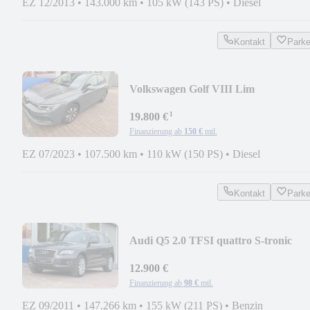
EZ 12/2013
•
143.000 km
•
105 kW (143 PS)
•
Diesel
Kontakt
Park
Volkswagen Golf VIII Lim
MOVE*LED*KAMERA*StHz*NAN
¹
19.800 €
Finanzierung ab
150 €
mtl.
EZ 07/2023
•
107.500 km
•
110 kW (150 PS)
•
Diesel
Kontakt
Park
Audi Q5 2.0 TFSI quattro S-tronic
12.900 €
Finanzierung ab
98 €
mtl.
EZ 09/2011
•
147.266 km
•
155 kW (211 PS)
•
Benzin