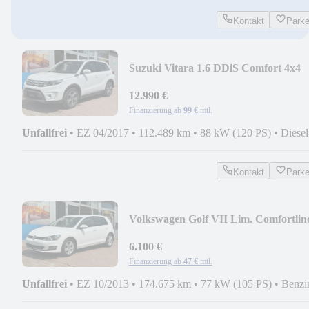
Kontakt
Park
Suzuki Vitara 1.6 DDiS Comfort 4x4
12.990 €
Finanzierung ab
99 €
mtl.
Unfallfrei
•
EZ 04/2017
•
112.489 km
•
88 kW (120 PS)
•
Diesel
Kontakt
Park
Volkswagen Golf VII Lim. Comfortlin
BMT
6.100 €
Finanzierung ab
47 €
mtl.
Unfallfrei
•
EZ 10/2013
•
174.675 km
•
77 kW (105 PS)
•
Benzi