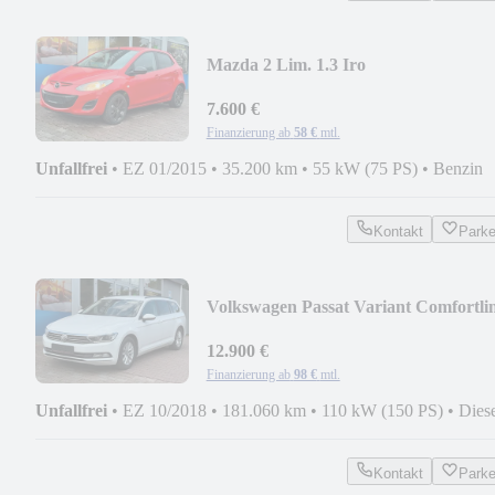
Mazda 2 Lim. 1.3 Iro
7.600 €
Finanzierung ab
58 €
mtl.
Unfallfrei
•
EZ 01/2015
•
35.200 km
•
55 kW (75 PS)
•
Benzin
Kontakt
Park
Volkswagen Passat Variant Comfortli
BMT/Start-Stopp
12.900 €
Finanzierung ab
98 €
mtl.
Unfallfrei
•
EZ 10/2018
•
181.060 km
•
110 kW (150 PS)
•
Dies
Kontakt
Park