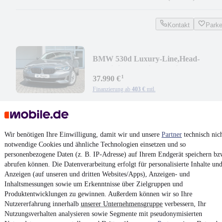
Kontakt
Park
BMW 530d Luxury-Line,Head-
Up,HiFi,Laser-Licht,K-Sitz
¹
37.990 €
Finanzierung ab
403 €
mtl.
EZ 05/2023
•
63.000 km
•
210 kW (286 PS)
•
Diesel
Kontakt
Park
Wir benötigen Ihre Einwilligung, damit wir und unsere
Partner
technisch nic
notwendige Cookies und ähnliche Technologien einsetzen und so
¹
MwSt. ausweisbar
personenbezogene Daten (z. B. IP-Adresse) auf Ihrem Endgerät speichern bz
abrufen können. Die Datenverarbeitung erfolgt für personalisierte Inhalte un
Anzeigen (auf unseren und dritten Websites/Apps), Anzeigen- und
Inhaltsmessungen sowie um Erkenntnisse über Zielgruppen und
Produktentwicklungen zu gewinnen. Außerdem können wir so Ihre
Nutzererfahrung innerhalb
unserer Unternehmensgruppe
verbessern, Ihr
4.6 Sterne
Nutzungsverhalten analysieren sowie Segmente mit pseudonymisierten
App installieren
Nutze mobile.de schnell und einfach