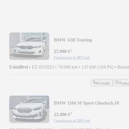
BMW 320i Touring
Harman/Kardon,Kamera,Head-
¹
Up,ACC
27.990 €
Finanzierung ab
297 €
mtl.
Unfallfrei
•
EZ 03/2023
•
70.000 km
•
135 kW (184 PS)
•
Benzi
Kontakt
Park
BMW 118d M Sport Glasdach,18
Zoll,Kamera,Navi,LED
¹
22.490 €
Finanzierung ab
239 €
mtl.