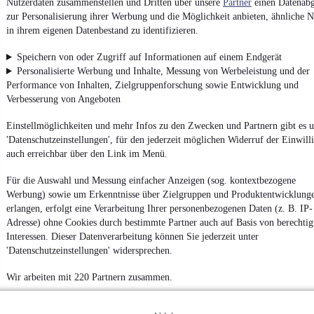
Nutzerdaten zusammenstellen und Dritten über unsere
Partner
einen Datenabg
zur Personalisierung ihrer Werbung und die Möglichkeit anbieten, ähnliche N
in ihrem eigenen Datenbestand zu identifizieren.
Impressum
Speichern von oder Zugriff auf Informationen auf einem Endgerät
AGB
Personalisierte Werbung und Inhalte, Messung von Werbeleistung und der
Performance von Inhalten, Zielgruppenforschung sowie Entwicklung und
Vertrag widerrufen
Verbesserung von Angeboten
Datenschutz
Einstellmöglichkeiten und mehr Infos zu den Zwecken und Partnern gibt es u
Datenschutzeinstellungen
'Datenschutzeinstellungen', für den jederzeit möglichen Widerruf der Einwill
Erklärung zur Barrierefreiheit
auch erreichbar über den Link im Menü.
Report Security Vulnerability (English)
Für die Auswahl und Messung einfacher Anzeigen (sog. kontextbezogene
Werbung) sowie um Erkenntnisse über Zielgruppen und Produktentwicklung
Powered by
erlangen, erfolgt eine Verarbeitung Ihrer personenbezogenen Daten (z. B. IP-
Adresse) ohne Cookies durch bestimmte Partner auch auf Basis von berechtig
Interessen. Dieser Datenverarbeitung können Sie jederzeit unter
'Datenschutzeinstellungen' widersprechen.
Von
BMW Gebrauchtwagen
über
BMW Leasing
: Autos bei
mobile.de
finden
Wir arbeiten mit 220 Partnern zusammen.