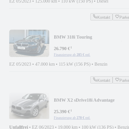
EZ 05/2023
•
125.000 km
•
110 kW (150 PS)
•
Diesel
Kontakt
Park
BMW 318i Touring
Navi,Kamera,Adapt. LED,ACC,Sitzhe
¹
26.790 €
Finanzierung ab
285 €
mtl.
EZ 05/2023
•
47.000 km
•
115 kW (156 PS)
•
Benzin
Kontakt
Park
BMW X2 sDrive18i Advantage
¹
25.390 €
Finanzierung ab
270 €
mtl.
Unfallfrei
•
EZ 06/2023
•
19.000 km
•
100 kW (136 PS)
•
Benzi