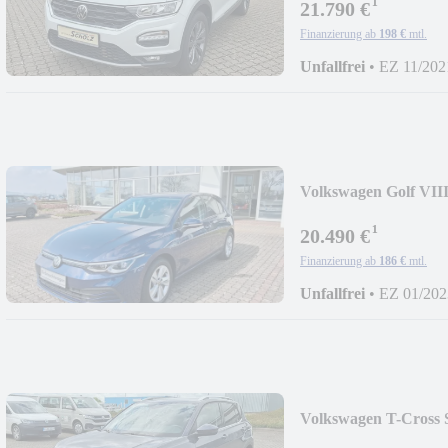
¹
21.790 €
Finanzierung ab
198 €
mtl.
Unfallfrei
•
EZ 11/202
Volkswagen Golf VIII
¹
20.490 €
Finanzierung ab
186 €
mtl.
Unfallfrei
•
EZ 01/202
Volkswagen T-Cross 