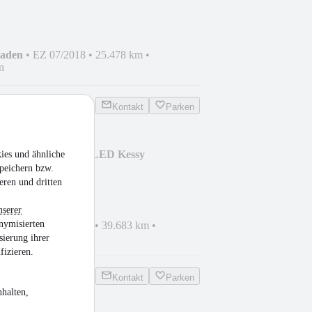
haden
•
EZ 07/2018
•
25.478 km
•
n
Kontakt
Parken
STYLE 1.5TSI ACC LED Kessy
ies und ähnliche
peichern bzw.
eren und dritten
nserer
nymisierten
hrzeug
•
EZ 03/2022
•
39.683 km
•
zin
sierung ihrer
fizieren.
Kontakt
Parken
halten,