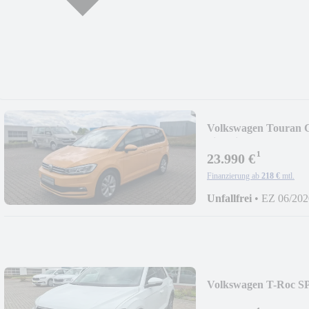
Volkswagen Touran 
Sitzheiz.
¹
23.990 €
Finanzierung ab
218 €
mtl.
Unfallfrei
•
EZ 06/202
Volkswagen T-Roc S