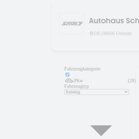
Autohaus Sc
DE-
08606
Oelsnitz
Fahrzeugkategorie
Pkw
(
28
)
Fahrzeugtyp