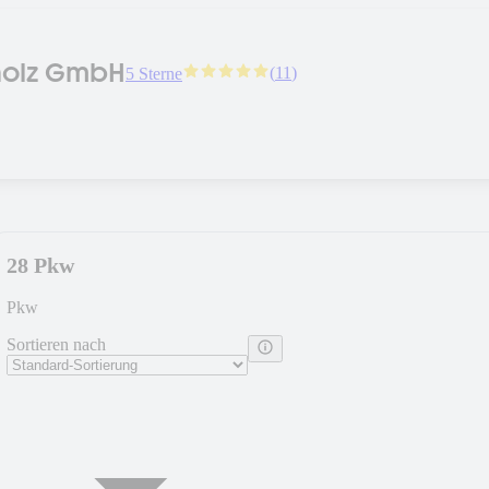
holz GmbH
(
11
)
5 Sterne
28 Pkw
Pkw
Sortieren nach