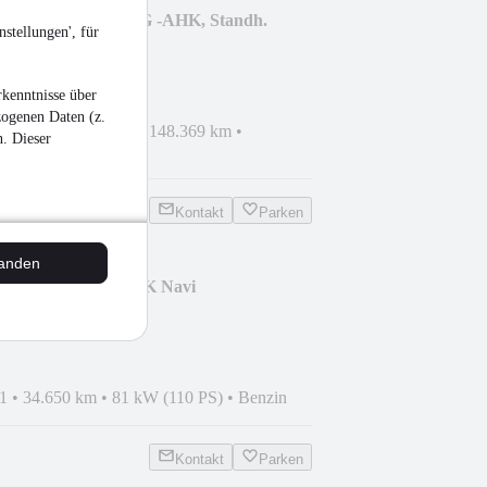
ighline 2.0TDI DSG -AHK, Standh.
stellungen', für
kenntnisse über
zogenen Daten (z.
haden
•
EZ 01/2023
•
148.369 km
•
n. Dieser
sel
Kontakt
Parken
tanden
R 1.0TSI DSG AHK Navi
1
•
34.650 km
•
81 kW (110 PS)
•
Benzin
Kontakt
Parken