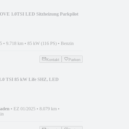
VE 1.0TSI LED Sitzheizung Parkpilot
5
•
9.718 km
•
85 kW (116 PS)
•
Benzin
Kontakt
Parken
1.0 TSI 85 kW Life SHZ, LED
haden
•
EZ 01/2025
•
8.079 km
•
in