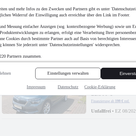
Volkswagen Touran H
iten und mehr Infos zu den Zwecken und Partnern gibt es unter 'Datenschutzein
glichen Widerruf der Einwilligung auch erreichbar über den Link im Footer.
¹
19.990 €
und Messung einfacher Anzeigen (sog. kontextbezogene Werbung) sowie um Er
Finanzierung ab
182 €
mtl.
Produktentwicklungen zu erlangen, erfolgt eine Verarbeitung Ihrer personenbe
Reparierter Unfallsc
ne Cookies durch bestimmte Partner auch auf Basis von berechtigten Interesse
110 kW (150 PS)
•
Die
 können Sie jederzeit unter 'Datenschutzeinstellungen' widersprechen.
 220 Partnern zusammen.
lehnen
Einstellungen verwalten
Einvers
Skoda Kamiq CLEVE
Rückfahrkamera
Impressum
Datenschutz
Cookie-Erklärung
¹
21.900 €
Finanzierung ab
199 €
mtl.
Unfallfrei
•
EZ 08/202