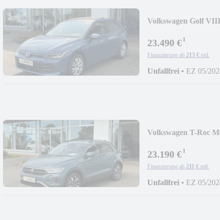
Volkswagen Golf VII
PANO
¹
23.490 €
Finanzierung ab
213 €
mtl.
Unfallfrei
•
EZ 05/202
Volkswagen T-Roc M
¹
23.190 €
Finanzierung ab
211 €
mtl.
Unfallfrei
•
EZ 05/202