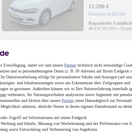
12.290 €
Finanzierung ab
112 €
mtl.
Reparierter Unfallsc
48 kW (65 PS)
•
Benzi
Volkswagen T-Roc 
re Einwilligung, damit wir und unsere
Partner
technisch nicht notwendige Cook
Sitzheizung
setzen und so personenbezogene Daten (z. B. IP-Adresse) auf Ihrem Endgerät s
¹
ie Datenverarbeitung erfolgt für personalisierte Inhalte und Anzeigen (auf uns
17.490 €
Anzeigen- und Inhaltsmessungen sowie um Erkenntnisse über Zielgruppen und
Finanzierung ab
159 €
mtl.
ngen zu gewinnen. Außerdem können wir so Ihre Nutzererfahrung innerhalb
u
uppe
verbessern, Ihr Nutzungsverhalten analysieren sowie Segmente mit pseudo
Beschädigt
•
Unfallfa
110 kW (150 PS)
•
Ben
mmenstellen und Dritten über unsere
Partner
einen Datenabgleich zur Personali
Möglichkeit anbieten, ähnliche Nutzer in ihrem eigenen Datenbestand zu identi
oder Zugriff auf Informationen auf einem Endgerät
e Werbung und Inhalte, Messung von Werbeleistung und der Performance von In
chung sowie Entwicklung und Verbesserung von Angeboten