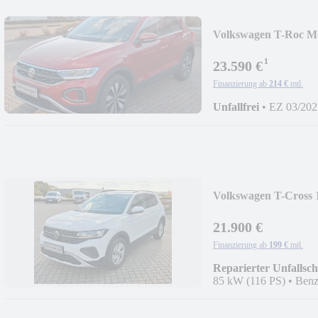
Volkswagen T-Roc MO
¹
23.590 €
Finanzierung ab
214 €
mtl.
Unfallfrei
•
EZ 03/202
Volkswagen T-Cross 
21.900 €
Finanzierung ab
199 €
mtl.
Reparierter Unfallsc
85 kW (116 PS)
•
Benz