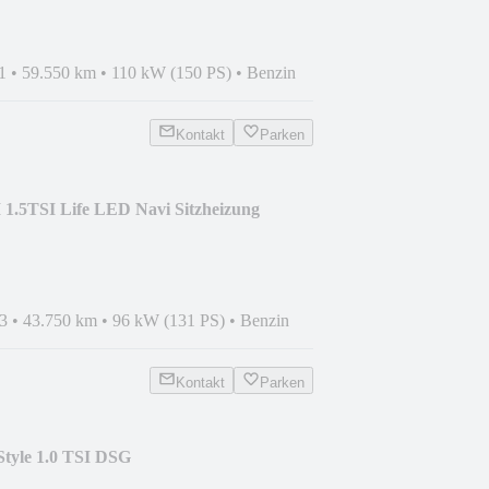
1
•
59.550 km
•
110 kW (150 PS)
•
Benzin
Kontakt
Parken
 1.5TSI Life LED Navi Sitzheizung
3
•
43.750 km
•
96 kW (131 PS)
•
Benzin
Kontakt
Parken
Style 1.0 TSI DSG