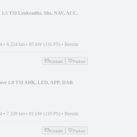
I 1.5 TSI Lenkradhz, Shz, NAV, ACC,
4
•
8.224 km
•
85 kW (116 PS)
•
Benzin
Kontakt
Parken
ove 1.0 TSI AHK, LED, APP, DAB
4
•
7.339 km
•
81 kW (110 PS)
•
Benzin
Kontakt
Parken