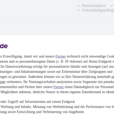
Panoramadach
Scheckheftgeprflegt
NEU
Skoda Karoq Spo
¹
29.051 €
re Einwilligung, damit wir und unsere
Partner
technisch nicht notwendige Cook
Finanzierung ab
213 €
mtl.
setzen und so personenbezogene Daten (z. B. IP-Adresse) auf Ihrem Endgerät s
ie Datenverarbeitung erfolgt für personalisierte Inhalte und Anzeigen (auf uns
EZ 01/2022
•
71.738 
Anzeigen- und Inhaltsmessungen sowie um Erkenntnisse über Zielgruppen und
Rückfahrkamera
ngen zu gewinnen. Außerdem können wir so Ihre Nutzererfahrung innerhalb
u
uppe
verbessern, Ihr Nutzungsverhalten analysieren sowie Segmente mit pseudo
mmenstellen und Dritten über unsere
Partner
einen Datenabgleich zur Personali
Möglichkeit anbieten, ähnliche Nutzer in ihrem eigenen Datenbestand zu identi
oder Zugriff auf Informationen auf einem Endgerät
e Werbung und Inhalte, Messung von Werbeleistung und der Performance von In
NEU
Skoda Scala 1.6
chung sowie Entwicklung und Verbesserung von Angeboten