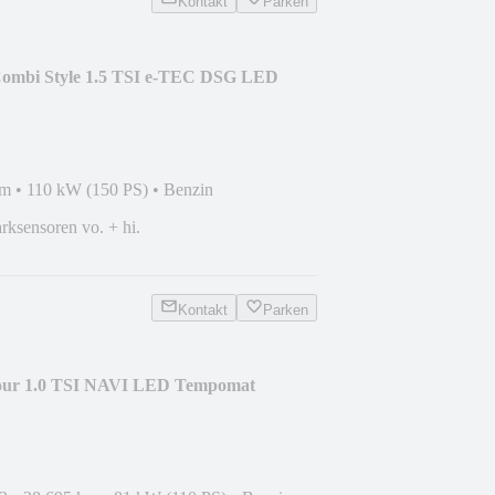
Kontakt
Parken
Combi Style 1.5 TSI e-TEC DSG LED
km
•
110 kW (150 PS)
•
Benzin
rksensoren vo. + hi.
Kontakt
Parken
our 1.0 TSI NAVI LED Tempomat