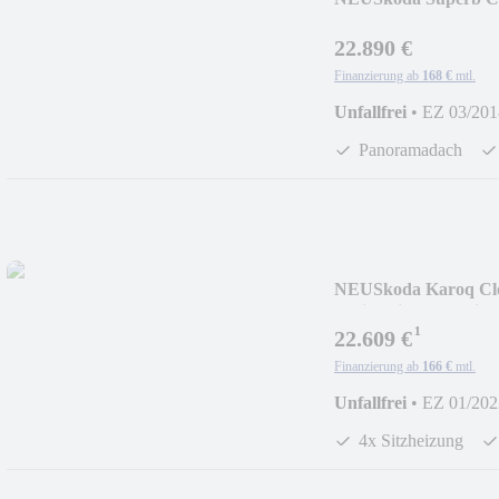
Rückfahrkamera
22.890 €
Finanzierung ab
168 €
mtl.
Unfallfrei
•
EZ 03/201
Panoramadach
NEU
Skoda Karoq Cl
4xSitzheizung,Navi,
¹
22.609 €
Finanzierung ab
166 €
mtl.
Unfallfrei
•
EZ 01/202
4x Sitzheizung