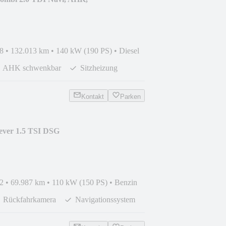
8
•
132.013 km
•
140 kW (190 PS)
•
Diesel
AHK schwenkbar
Sitzheizung
Kontakt
Parken
ever 1.5 TSI DSG
LED,
2
•
69.987 km
•
110 kW (150 PS)
•
Benzin
Rückfahrkamera
Navigationssystem