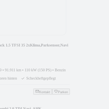
ck 1.5 TFSI 35 2xKlima,Parksensor,Navi
9
•
91.911 km
•
110 kW (150 PS)
•
Benzin
oren hinten
Scheckheftgepflegt
Kontakt
Parken
ombi 2.0 TDI Navi, AHK,