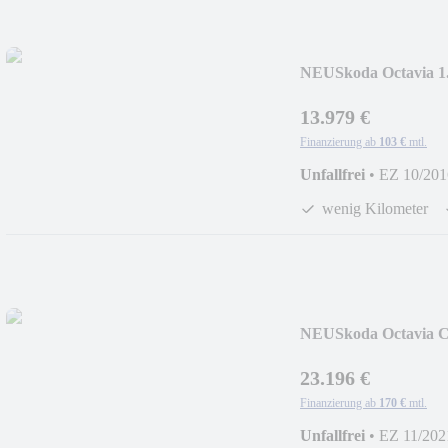
NEU
Skoda Octavia 1
LM
13.979 €
Finanzierung ab
103 €
mtl.
Unfallfrei
•
EZ 10/201
wenig Kilometer
NEU
Skoda Octavia C
23.196 €
Finanzierung ab
170 €
mtl.
Unfallfrei
•
EZ 11/202