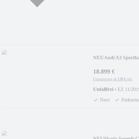
NEU
Audi A3 Sportba
18.899 €
Finanzierung ab
139 €
mtl.
Unfallfrei
•
EZ 11/201
Navi
Parksens
NEU
Skoda Superb C