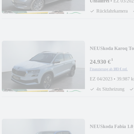
Unfallfrei
•
EZ 03/202
Rückfahrkamera
NEU
Skoda Karoq T
¹
24.930 €
Finanzierung ab
183 €
mtl.
EZ 04/2023
•
39.987 
4x Sitzheizung
NEU
Skoda Fabia 1.0
Tempoma