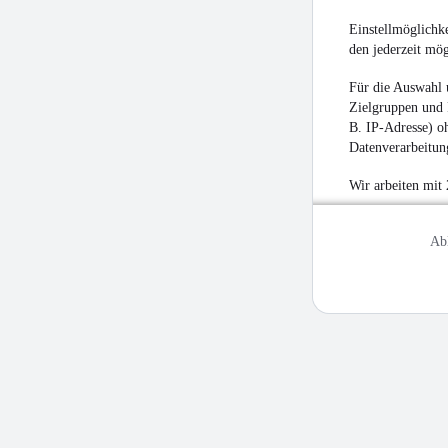
Einstellmöglichke
den jederzeit mö
Für die Auswahl 
Zielgruppen und 
B. IP-Adresse) oh
Datenverarbeitung
Wir arbeiten mit
Ab