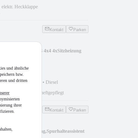
elektr. Heckklappe
Kontakt
Parken
rtline 2.0 TDI DSG 4x4 4xSitzheizung
ies und ähnliche
peichern bzw.
eren und dritten
km
•
110 kW (150 PS)
•
Diesel
Navi
Scheckheftgepflegt
nserer
nymisierten
sierung ihrer
Kontakt
Parken
fizieren.
halten,
 TDI LED,Sitzheizung,Spurhalteassistent