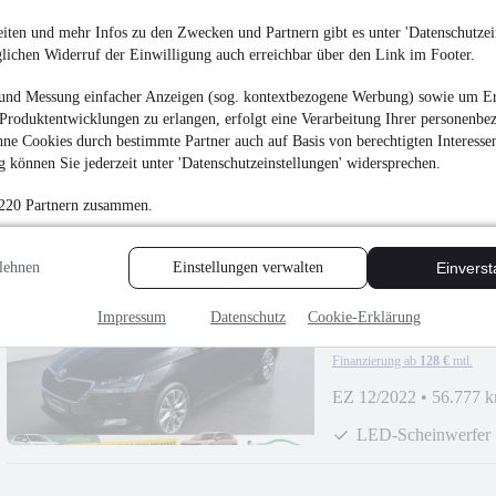
13.786 €
iten und mehr Infos zu den Zwecken und Partnern gibt es unter 'Datenschutzein
Finanzierung ab
102 €
mtl.
glichen Widerruf der Einwilligung auch erreichbar über den Link im Footer.
Unfallfrei
•
EZ 10/201
und Messung einfacher Anzeigen (sog. kontextbezogene Werbung) sowie um Er
Produktentwicklungen zu erlangen, erfolgt eine Verarbeitung Ihrer personenbe
Parksensoren hinte
ne Cookies durch bestimmte Partner auch auf Basis von berechtigten Interesse
Scheckheftgepflegt
 können Sie jederzeit unter 'Datenschutzeinstellungen' widersprechen.
 220 Partnern zusammen.
lehnen
Einstellungen verwalten
Einvers
NEU
Skoda Fabia Com
Impressum
Datenschutz
Cookie-Erklärung
¹
17.393 €
Finanzierung ab
128 €
mtl.
EZ 12/2022
•
56.777 
LED-Scheinwerfer