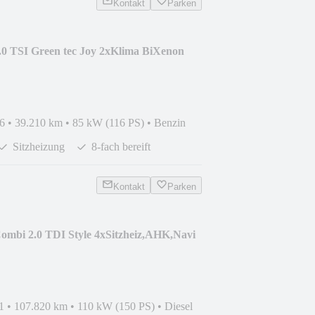
Kontakt
Parken
.0 TSI Green tec Joy 2xKlima BiXenon
6
•
39.210 km
•
85 kW (116 PS)
•
Benzin
Sitzheizung
8-fach bereift
Kontakt
Parken
ombi 2.0 TDI Style 4xSitzheiz,AHK,Navi
1
•
107.820 km
•
110 kW (150 PS)
•
Diesel