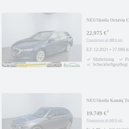
NEU
Skoda Octavia 
¹
22.975 €
Finanzierung ab
169 €
mtl.
EZ 12/2021
•
37.986 
Sitzheizung
Pa
Scheckheftgepflegt
NEU
Skoda Kamiq T
¹
19.749 €
Finanzierung ab
145 €
mtl.