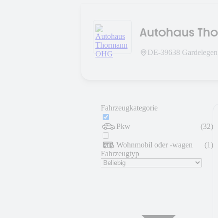
Autohaus Th
DE-
39638
Gardelegen
Fahrzeugkategorie
Pkw
(
32
)
Wohnmobil oder -wagen
(
1
)
Fahrzeugtyp