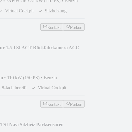
2
•
38.695 km
•
81 kW (110 PS)
•
Benzin
Virtual Cockpit
Sitzheizung
Kontakt
Parken
our 1.5 TSI ACT Rückfahrkamera ACC
km
•
110 kW (150 PS)
•
Benzin
8-fach bereift
Virtual Cockpit
Kontakt
Parken
 TSI Navi Sitzheiz Parksensoren