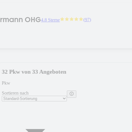
ormann OHG
(
97
)
4.8 Sterne
32 Pkw von 33 Angeboten
Pkw
Sortieren nach