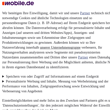
Erklärung zur Barrierefreiheit
Report Security Vulnerability (English)
Wir benötigen Ihre Einwilligung, damit wir und unsere
Partner
technisch nic
notwendige Cookies und ähnliche Technologien einsetzen und so
personenbezogene Daten (z. B. IP-Adresse) auf Ihrem Endgerät speichern bz
Powered by
abrufen können. Die Datenverarbeitung erfolgt für personalisierte Inhalte un
Anzeigen (auf unseren und dritten Websites/Apps), Anzeigen- und
Inhaltsmessungen sowie um Erkenntnisse über Zielgruppen und
Von
Audi Gebrauchtwagen
über
Audi Leasing
: Autos bei
Produktentwicklungen zu gewinnen. Außerdem können wir so Ihre
mobile.de
finden
Nutzererfahrung innerhalb
unserer Unternehmensgruppe
verbessern, Ihr
Nutzungsverhalten analysieren sowie Segmente mit pseudonymisierten
Nutzerdaten zusammenstellen und Dritten über unsere
Partner
einen Datenabg
zur Personalisierung ihrer Werbung und die Möglichkeit anbieten, ähnliche N
in ihrem eigenen Datenbestand zu identifizieren.
Speichern von oder Zugriff auf Informationen auf einem Endgerät
Personalisierte Werbung und Inhalte, Messung von Werbeleistung und der
Performance von Inhalten, Zielgruppenforschung sowie Entwicklung und
Verbesserung von Angeboten
Einstellmöglichkeiten und mehr Infos zu den Zwecken und Partnern gibt es u
'Datenschutzeinstellungen', für den jederzeit möglichen Widerruf der Einwill