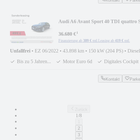
Kontakt
Park
Audi A6 Avant Sport 40 TDI quattro 
tronic TOURPAKET
¹
36.680 €
Finanzierung ab
389 €
mtl.
Leasing ab
419 €
mtl.
Unfallfrei
•
EZ 06/2022
•
43.898 km
•
150 kW (204 PS)
•
Diesel
Bis zu 5 Jahren...
Motor Euro 6d
Digitales Cockpit
Kontakt
Park
Zurück
1/8
1
2
3