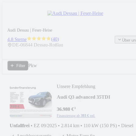
Audi Dessau | Feser-Heise
(
40
)
4.8 Sterne
Über un
DE-
06844
Dessau-Roßlau
Pkw
Filter
Unsere Empfehlung
Audi Q3 advanced 35TDI
LED+/Navi+/SHZ/Carplay/PDC+/AC
¹
36.980 €
Finanzierung ab
393 €
mtl.
Unfallfrei
•
EZ 09/2025
•
2.814 km
•
110 kW (150 PS)
•
Diesel
Anschlussgarantie...
Motor Euro 6e