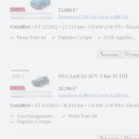
LED/Kamera/Com
¹
23.880 €
Finanzierung ab
254 €
mtl.
Leasing ab
284 €
mtl.
Unfallfrei
•
EZ 12/2022
•
22.215 km
•
110 kW (150 PS)
•
Benzi
Motor Euro 6d
Digitales Cockpit
DAB digitaler...
Kontakt
Park
NEU
Audi Q3 SUV S line 35 TDI
Navi/VC+/CarPlay/Comfortkey
¹
28.290 €
Finanzierung ab
300 €
mtl.
Leasing ab
231 €
mtl.
Unfallfrei
•
EZ 03/2023
•
36.910 km
•
110 kW (150 PS)
•
Diesel
Anschlussgarantie...
Motor Euro 6d
Digitales Cockpit