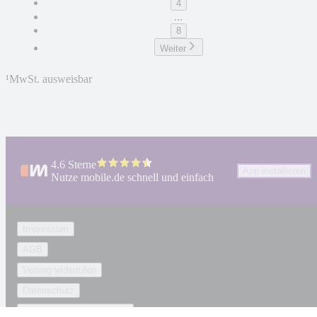
4
...
8
Weiter
¹
MwSt. ausweisbar
4.6 Sterne
App installieren
Nutze mobile.de schnell und einfach
Impressum
AGB
Vertrag widerrufen
Datenschutz
Datenschutzeinstellungen