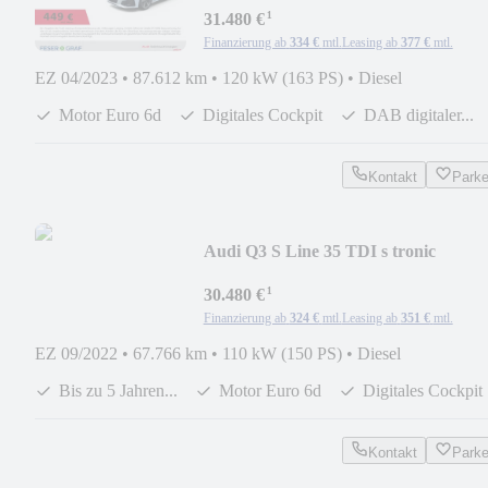
¹
31.480 €
Finanzierung ab
334 €
mtl.
Leasing ab
377 €
mtl.
EZ 04/2023
•
87.612 km
•
120 kW (163 PS)
•
Diesel
Motor Euro 6d
Digitales Cockpit
DAB digitaler...
Kontakt
Park
Audi Q3 S Line 35 TDI s tronic
AZV/KAMERA/NAVI+/LED+
¹
30.480 €
Finanzierung ab
324 €
mtl.
Leasing ab
351 €
mtl.
EZ 09/2022
•
67.766 km
•
110 kW (150 PS)
•
Diesel
Bis zu 5 Jahren...
Motor Euro 6d
Digitales Cockpit
Kontakt
Park