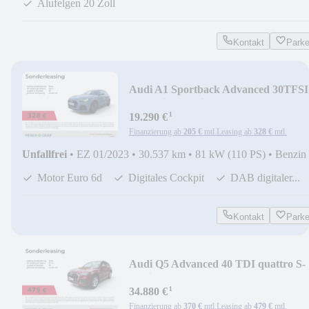
Alufelgen 20 Zoll
Kontakt
Park
Audi A1 Sportback Advanced 30TFSI
LED/Einparkhilfe/Kl
¹
19.290 €
Finanzierung ab
205 €
mtl.
Leasing ab
328 €
mtl.
Unfallfrei
•
EZ 01/2023
•
30.537 km
•
81 kW (110 PS)
•
Benzin
Motor Euro 6d
Digitales Cockpit
DAB digitaler...
Kontakt
Park
Audi Q5 Advanced 40 TDI quattro S-
tronic NAVI+/PDC+/S
¹
34.880 €
Finanzierung ab
370 €
mtl.
Leasing ab
479 €
mtl.