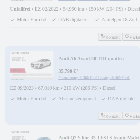
Unfallfrei
•
EZ 02/2022
•
54.950 km
•
150 kW (204 PS)
•
Diesel
Motor Euro 6d
DAB digitaler...
Alufelgen 18 Zoll
Kontakt
Park
Audi A6 Avant 50 TDI quattro
360°Cam/4xSHZ/CarPlay/AC
¹
35.790 €
Finanzierung ab
380 €
mtl.
Leasing ab
460 €
mtl.
EZ 09/2023
•
67.010 km
•
210 kW (286 PS)
•
Diesel
Motor Euro 6d
Abstandstempomat
DAB digitaler...
Kontakt
Park
Audi Q2 S line 35 TFSI S tronic Matri