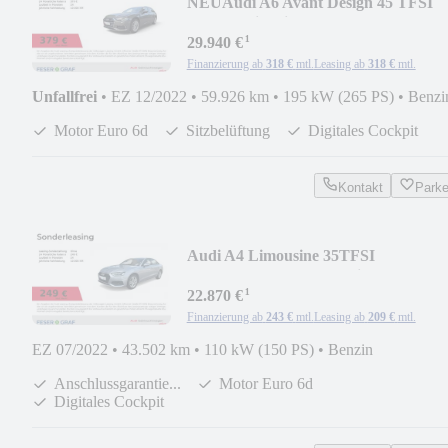
NEU
Audi A6 Avant Design 45 TFSI
Kamera/Sitzklima/Tourpak
¹
29.940 €
Finanzierung ab
318 €
mtl.
Leasing ab
318 €
mtl.
Unfallfrei
•
EZ 12/2022
•
59.926 km
•
195 kW (265 PS)
•
Benzi
Motor Euro 6d
Sitzbelüftung
Digitales Cockpit
Kontakt
Park
Audi A4 Limousine 35TFSI
LED+/Kamera/SHZ/Navi+/VC+/GR
¹
22.870 €
Finanzierung ab
243 €
mtl.
Leasing ab
209 €
mtl.
EZ 07/2022
•
43.502 km
•
110 kW (150 PS)
•
Benzin
Anschlussgarantie...
Motor Euro 6d
Digitales Cockpit