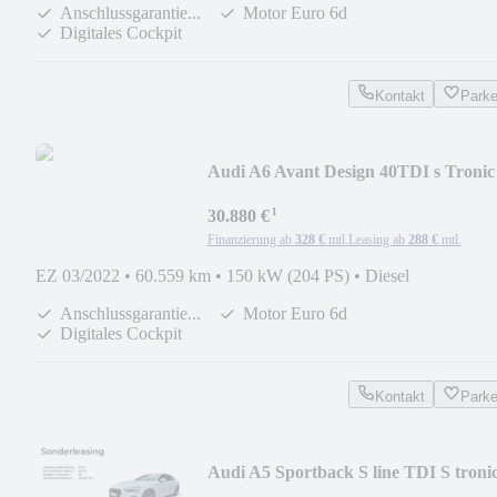
Anschlussgarantie...
Motor Euro 6d
Digitales Cockpit
Kontakt
Park
Audi A6 Avant Design 40TDI s Tronic
Tourpaket/Kamera/
¹
30.880 €
Finanzierung ab
328 €
mtl.
Leasing ab
288 €
mtl.
EZ 03/2022
•
60.559 km
•
150 kW (204 PS)
•
Diesel
Anschlussgarantie...
Motor Euro 6d
Digitales Cockpit
Kontakt
Park
Audi A5 Sportback S line TDI S troni
Navi/B&O/Kamera