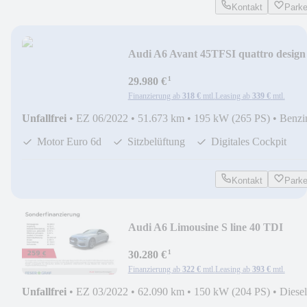
Kontakt
Park
Audi A6 Avant 45TFSI quattro design
Memory/Kamera/ACC
¹
29.980 €
Finanzierung ab
318 €
mtl.
Leasing ab
339 €
mtl.
Unfallfrei
•
EZ 06/2022
•
51.673 km
•
195 kW (265 PS)
•
Benzi
Motor Euro 6d
Sitzbelüftung
Digitales Cockpit
Kontakt
Park
Audi A6 Limousine S line 40 TDI
Tourpaket/Kamera/Acc/
¹
30.280 €
Finanzierung ab
322 €
mtl.
Leasing ab
393 €
mtl.
Unfallfrei
•
EZ 03/2022
•
62.090 km
•
150 kW (204 PS)
•
Diesel