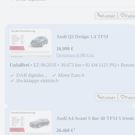
Kontakt
Park
Audi Q3 Design 1.4 TFSI
SHZ/Bluetooth/GRA/AHK/PDC+/Xe
16.990 €
Finanzierung ab
181 €
mtl.
Unfallfrei
•
EZ 08/2018
•
39.673 km
•
92 kW (125 PS)
•
Benzin
DAB digitaler...
Motor Euro 6
Heckklappe elektrisch
Kontakt
Park
Audi A4 Avant S line 40 TFSI S tronic
Navi+/4xSHZ/GRA
¹
26.460 €