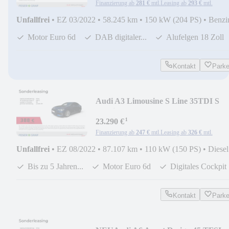
Finanzierung ab
281 €
mtl.
Leasing ab
293 €
mtl.
Unfallfrei
•
EZ 03/2022
•
58.245 km
•
150 kW (204 PS)
•
Benzi
Motor Euro 6d
DAB digitaler...
Alufelgen 18 Zoll
Kontakt
Park
Audi A3 Limousine S Line 35TDI S
Tronic NAVI+/KAMERA/
¹
23.290 €
Finanzierung ab
247 €
mtl.
Leasing ab
326 €
mtl.
Unfallfrei
•
EZ 08/2022
•
87.107 km
•
110 kW (150 PS)
•
Diesel
Bis zu 5 Jahren...
Motor Euro 6d
Digitales Cockpit
Kontakt
Park