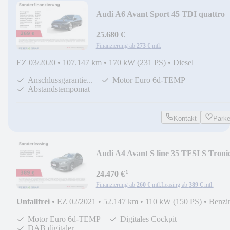
Audi A6 Avant Sport 45 TDI quattro
LED/Kamera/Standhz
25.680 €
Finanzierung ab
273 €
mtl.
EZ 03/2020
•
107.147 km
•
170 kW (231 PS)
•
Diesel
Anschlussgarantie...
Motor Euro 6d-TEMP
Abstandstempomat
Kontakt
Park
Audi A4 Avant S line 35 TFSI S Troni
LED+CarPlay/Nav
¹
24.470 €
Finanzierung ab
260 €
mtl.
Leasing ab
389 €
mtl.
Unfallfrei
•
EZ 02/2021
•
52.147 km
•
110 kW (150 PS)
•
Benzi
Motor Euro 6d-TEMP
Digitales Cockpit
DAB digitaler...