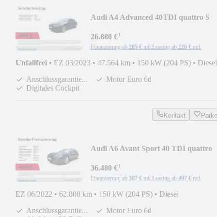
Audi A4 Advanced 40TDI quattro S
tronic Navi/Kamera/A
¹
26.880 €
Finanzierung ab
285 €
mtl.
Leasing ab
226 €
mtl.
Unfallfrei
•
EZ 03/2023
•
47.564 km
•
150 kW (204 PS)
•
Diesel
Anschlussgarantie...
Motor Euro 6d
Digitales Cockpit
Kontakt
Park
Audi A6 Avant Sport 40 TDI quattro
Kamera/Matrix/Pano
¹
36.480 €
Finanzierung ab
387 €
mtl.
Leasing ab
497 €
mtl.
EZ 06/2022
•
62.808 km
•
150 kW (204 PS)
•
Diesel
Anschlussgarantie...
Motor Euro 6d