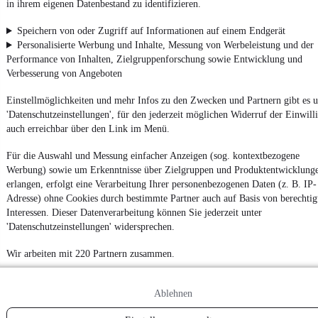
in ihrem eigenen Datenbestand zu identifizieren.
4.6 Sterne
App installieren
Nutze mobile.de schnell und einfach
Speichern von oder Zugriff auf Informationen auf einem Endgerät
Personalisierte Werbung und Inhalte, Messung von Werbeleistung und der
Performance von Inhalten, Zielgruppenforschung sowie Entwicklung und
Verbesserung von Angeboten
Impressum
AGB
Einstellmöglichkeiten und mehr Infos zu den Zwecken und Partnern gibt es u
'Datenschutzeinstellungen', für den jederzeit möglichen Widerruf der Einwill
Vertrag widerrufen
auch erreichbar über den Link im Menü.
Datenschutz
Für die Auswahl und Messung einfacher Anzeigen (sog. kontextbezogene
Datenschutzeinstellungen
Werbung) sowie um Erkenntnisse über Zielgruppen und Produktentwicklung
Erklärung zur Barrierefreiheit
erlangen, erfolgt eine Verarbeitung Ihrer personenbezogenen Daten (z. B. IP-
Adresse) ohne Cookies durch bestimmte Partner auch auf Basis von berechtig
Report Security Vulnerability (English)
Interessen. Dieser Datenverarbeitung können Sie jederzeit unter
'Datenschutzeinstellungen' widersprechen.
Powered by
Wir arbeiten mit 220 Partnern zusammen.
Ob
Neuwagen
,
Gebrauchtwagen
oder
Leasing-Angebote
: Alle
Fahrzeuge gibt es bei mobile.de
Ablehnen