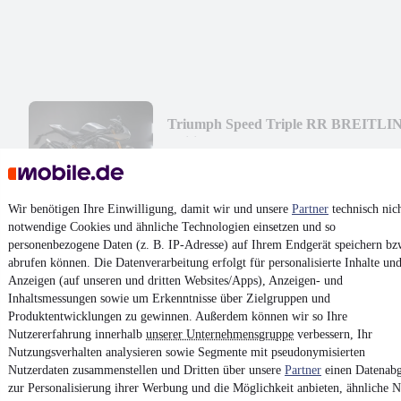
Triumph Speed Triple RR BREITLI
Edition
25.500 €
Finanzierung ab
271 €
mtl.
Neufahrzeug
•
Sportler/Supersportler
•
132 kW (179 PS)
•
Wir benötigen Ihre Einwilligung, damit wir und unsere
Partner
technisch nic
1.160 cm³
•
Benzin
notwendige Cookies und ähnliche Technologien einsetzen und so
personenbezogene Daten (z. B. IP-Adresse) auf Ihrem Endgerät speichern bz
abrufen können. Die Datenverarbeitung erfolgt für personalisierte Inhalte un
Kontakt
Park
Anzeigen (auf unseren und dritten Websites/Apps), Anzeigen- und
Inhaltsmessungen sowie um Erkenntnisse über Zielgruppen und
¹
MwSt. ausweisbar
Produktentwicklungen zu gewinnen. Außerdem können wir so Ihre
Nutzererfahrung innerhalb
unserer Unternehmensgruppe
verbessern, Ihr
Nutzungsverhalten analysieren sowie Segmente mit pseudonymisierten
Nutzerdaten zusammenstellen und Dritten über unsere
Partner
einen Datenabg
zur Personalisierung ihrer Werbung und die Möglichkeit anbieten, ähnliche N