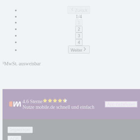
Zurück
1/4
1
2
3
4
Weiter
¹
MwSt. ausweisbar
4.6 Sterne
App installieren
Nutze mobile.de schnell und einfach
Impressum
AGB