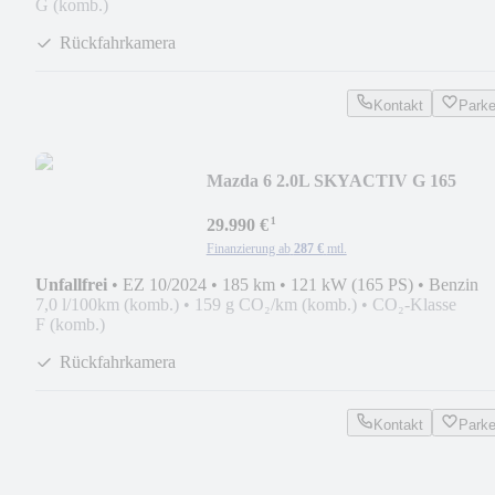
G (komb.)
Rückfahrkamera
Kontakt
Park
Mazda 6 2.0L SKYACTIV G 165
¹
29.990 €
Finanzierung ab
287 €
mtl.
Unfallfrei
•
EZ 10/2024
•
185 km
•
121 kW (165 PS)
•
Benzin
7,0 l/100km (komb.)
•
159 g CO₂/km (komb.)
•
CO₂-Klasse
F (komb.)
Rückfahrkamera
Kontakt
Park