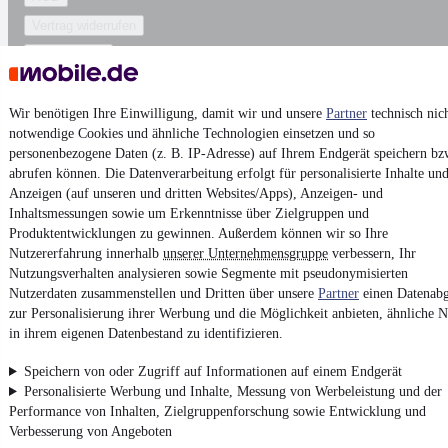
Vertrag widerrufen
Datenschutz
Datenschutzeinstellungen
Erklärung zur Barrierefreiheit
Wir benötigen Ihre Einwilligung, damit wir und unsere
Partner
technisch nic
notwendige Cookies und ähnliche Technologien einsetzen und so
Report Security Vulnerability (English)
personenbezogene Daten (z. B. IP-Adresse) auf Ihrem Endgerät speichern bz
abrufen können. Die Datenverarbeitung erfolgt für personalisierte Inhalte un
Anzeigen (auf unseren und dritten Websites/Apps), Anzeigen- und
Powered by
Inhaltsmessungen sowie um Erkenntnisse über Zielgruppen und
Produktentwicklungen zu gewinnen. Außerdem können wir so Ihre
Nutzererfahrung innerhalb
unserer Unternehmensgruppe
verbessern, Ihr
Noch mehr
neue Autos
unterschiedlicher Marken, auch als
Nutzungsverhalten analysieren sowie Segmente mit pseudonymisierten
Leasing-Angebote
, gibt es bei mobile.de
Nutzerdaten zusammenstellen und Dritten über unsere
Partner
einen Datenabg
zur Personalisierung ihrer Werbung und die Möglichkeit anbieten, ähnliche N
in ihrem eigenen Datenbestand zu identifizieren.
Speichern von oder Zugriff auf Informationen auf einem Endgerät
Personalisierte Werbung und Inhalte, Messung von Werbeleistung und der
Performance von Inhalten, Zielgruppenforschung sowie Entwicklung und
Verbesserung von Angeboten