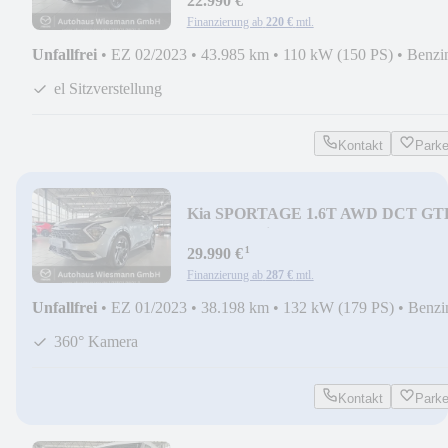
22.990 €
Finanzierung ab
220 €
mtl.
Unfallfrei
•
EZ 02/2023
•
43.985 km
•
110 kW (150 PS)
•
Benzi
el Sitzverstellung
Kontakt
Park
Kia SPORTAGE 1.6T AWD DCT GT
SD G GT-Line 4WD
¹
29.990 €
Finanzierung ab
287 €
mtl.
Unfallfrei
•
EZ 01/2023
•
38.198 km
•
132 kW (179 PS)
•
Benzi
360° Kamera
Kontakt
Park