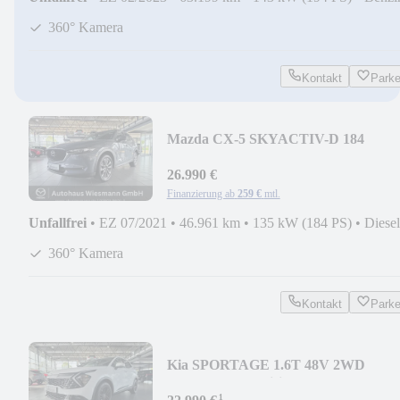
360° Kamera
Kontakt
Park
Mazda CX-5 SKYACTIV-D 184
Advantage AWD
26.990 €
Finanzierung ab
259 €
mtl.
Unfallfrei
•
EZ 07/2021
•
46.961 km
•
135 kW (184 PS)
•
Diesel
360° Kamera
Kontakt
Park
Kia SPORTAGE 1.6T 48V 2WD
VISION KOM Vision
¹