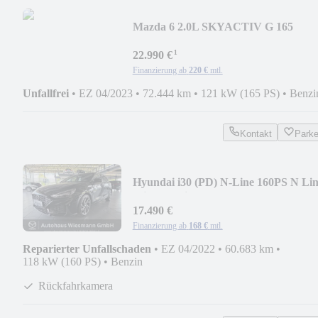
Mazda 6 2.0L SKYACTIV G 165
¹
22.990 €
Finanzierung ab
220 €
mtl.
Unfallfrei
•
EZ 04/2023
•
72.444 km
•
121 kW (165 PS)
•
Benzi
Kontakt
Park
Hyundai i30 (PD) N-Line 160PS N Li
Mild-Hybrid
17.490 €
Finanzierung ab
168 €
mtl.
Reparierter Unfallschaden
•
EZ 04/2022
•
60.683 km
•
118 kW (160 PS)
•
Benzin
Rückfahrkamera