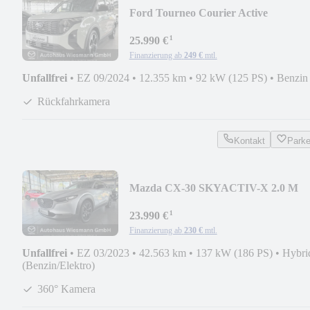
Ford Tourneo Courier Active
¹
25.990 €
Finanzierung ab
249 €
mtl.
Unfallfrei
•
EZ 09/2024
•
12.355 km
•
92 kW (125 PS)
•
Benzin
Rückfahrkamera
Kontakt
Park
Mazda CX-30 SKYACTIV-X 2.0 M
HYBRID
¹
23.990 €
Finanzierung ab
230 €
mtl.
Unfallfrei
•
EZ 03/2023
•
42.563 km
•
137 kW (186 PS)
•
Hybri
(Benzin/Elektro)
360° Kamera