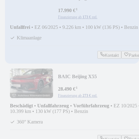
¹
17.990 €
Finanzierung ab
173 €
mtl.
Unfallfrei
•
EZ 06/2025
•
9.226 km
•
100 kW (136 PS)
•
Benzin
Klimaanlage
Kontakt
Park
BAIC Beijing X55
¹
28.490 €
Finanzierung ab
273 €
mtl.
Beschädigt
•
Unfallfahrzeug
•
Vorführfahrzeug
•
EZ 10/2025
10.399 km
•
130 kW (177 PS)
•
Benzin
360° Kamera