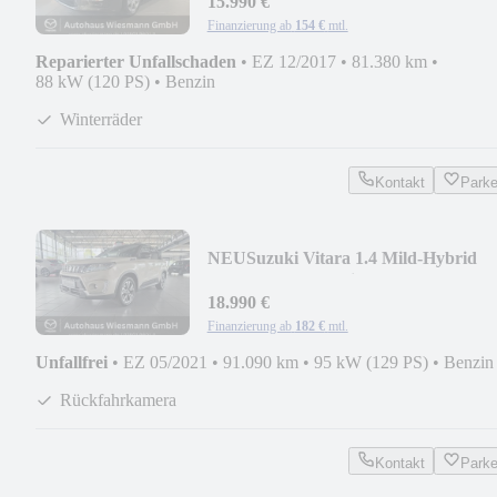
15.990 €
Finanzierung ab
154 €
mtl.
Reparierter Unfallschaden
•
EZ 12/2017
•
81.380 km
•
88 kW (120 PS)
•
Benzin
Winterräder
Kontakt
Park
NEU
Suzuki Vitara 1.4 Mild-Hybrid
Comfort 4x4 1.4 Mild-Hybr
18.990 €
Finanzierung ab
182 €
mtl.
Unfallfrei
•
EZ 05/2021
•
91.090 km
•
95 kW (129 PS)
•
Benzin
Rückfahrkamera
Kontakt
Park