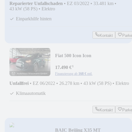
Reparierter Unfallschaden
•
EZ 03/2022
•
33.481 km
•
43 kW (58 PS)
•
Elektro
Einparkhilfe hinten
Kontakt
Park
Fiat 500 Icon Icon
¹
17.490 €
Finanzierung ab
168 €
mtl.
Unfallfrei
•
EZ 06/2022
•
26.278 km
•
43 kW (58 PS)
•
Elektro
Klimaautomatik
Kontakt
Park
BAIC Beijing X35 MT