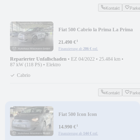
Kontakt
Park
Fiat 500 Cabrio la Prima La Prima
¹
21.490 €
Finanzierung ab
206 €
mtl.
Reparierter Unfallschaden
•
EZ 04/2022
•
25.484 km
•
87 kW (118 PS)
•
Elektro
Cabrio
Kontakt
Park
Fiat 500 Icon Icon
¹
14.990 €
Finanzierung ab
144 €
mtl.