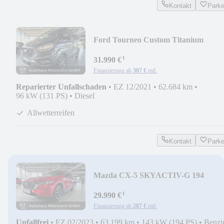
Kontakt
Park
Ford Tourneo Custom Titanium
¹
31.990 €
Finanzierung ab
307 €
mtl.
Reparierter Unfallschaden
•
EZ 12/2021
•
62.684 km
•
96 kW (131 PS)
•
Diesel
Allwetterreifen
Kontakt
Park
Mazda CX-5 SKYACTIV-G 194
¹
29.990 €
Finanzierung ab
287 €
mtl.
Unfallfrei
•
EZ 02/2023
•
63.199 km
•
143 kW (194 PS)
•
Benzi