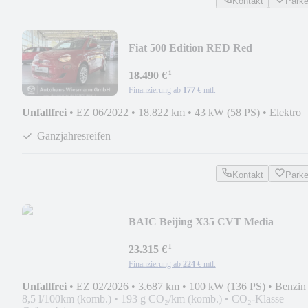
Kontakt
Park
Fiat 500 Edition RED Red
¹
18.490 €
Finanzierung ab
177 €
mtl.
Unfallfrei
•
EZ 06/2022
•
18.822 km
•
43 kW (58 PS)
•
Elektro
Ganzjahresreifen
Kontakt
Park
BAIC Beijing X35 CVT Media
¹
23.315 €
Finanzierung ab
224 €
mtl.
Unfallfrei
•
EZ 02/2026
•
3.687 km
•
100 kW (136 PS)
•
Benzin
8,5 l/100km (komb.)
•
193 g CO₂/km (komb.)
•
CO₂-Klasse