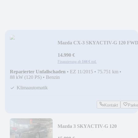
Mazda CX-3 SKYACTIV-G 120 FW
SKYACTIV-Drive 88kW (120
14.990 €
Finanzierung ab
144 €
mtl.
Reparierter Unfallschaden
•
EZ 11/2015
•
75.751 km
•
88 kW (120 PS)
•
Benzin
Klimaautomatik
Kontakt
Park
Mazda 3 SKYACTIV-G 120
SKYACTIV-Drive Kizoku