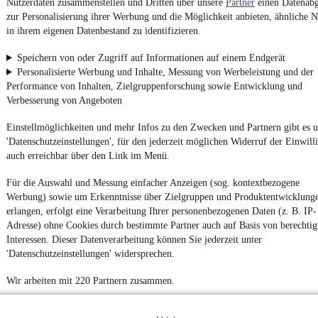
Nutzerdaten zusammenstellen und Dritten über unsere
Partner
einen Datenabg
zur Personalisierung ihrer Werbung und die Möglichkeit anbieten, ähnliche N
in ihrem eigenen Datenbestand zu identifizieren.
Impressum
Speichern von oder Zugriff auf Informationen auf einem Endgerät
AGB
Personalisierte Werbung und Inhalte, Messung von Werbeleistung und der
Performance von Inhalten, Zielgruppenforschung sowie Entwicklung und
Vertrag widerrufen
Verbesserung von Angeboten
Datenschutz
Einstellmöglichkeiten und mehr Infos zu den Zwecken und Partnern gibt es u
Datenschutzeinstellungen
'Datenschutzeinstellungen', für den jederzeit möglichen Widerruf der Einwill
Erklärung zur Barrierefreiheit
auch erreichbar über den Link im Menü.
Report Security Vulnerability (English)
Für die Auswahl und Messung einfacher Anzeigen (sog. kontextbezogene
Werbung) sowie um Erkenntnisse über Zielgruppen und Produktentwicklung
Powered by
erlangen, erfolgt eine Verarbeitung Ihrer personenbezogenen Daten (z. B. IP-
Adresse) ohne Cookies durch bestimmte Partner auch auf Basis von berechtig
Interessen. Dieser Datenverarbeitung können Sie jederzeit unter
'Datenschutzeinstellungen' widersprechen.
Ob
Neuwagen
,
Gebrauchtwagen
oder
Leasing-Angebote
: Alle
Fahrzeuge gibt es bei mobile.de
Wir arbeiten mit 220 Partnern zusammen.