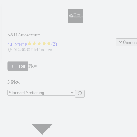
A&H Autozentrum
Über un
(
2
)
4.8 Sterne
DE-
80807
München
Pkw
Filter
5 Pkw