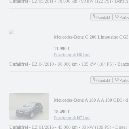
Unfallfrei
•
EZ 05/2011
•
78.000 km
•
90 kW (122 PS)
•
Benzin
Kontakt
Park
Mercedes-Benz C 200 Limousine CGI
BlueEfficiency
11.990 €
Finanzierung ab
128 €
mtl.
Unfallfrei
•
EZ 04/2010
•
96.000 km
•
135 kW (184 PS)
•
Benzi
Kontakt
Park
Mercedes-Benz A 180 A A 180 CDI / d
BlueEfficiency
18.490 €
Finanzierung ab
197 €
mtl.
Unfallfrei
•
EZ 01/2016
•
45.000 km
•
80 kW (109 PS)
•
Diesel