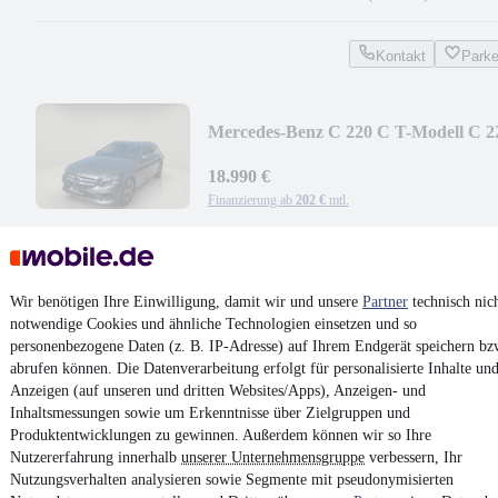
Kontakt
Park
Mercedes-Benz C 220 C T-Modell C 2
d
18.990 €
Finanzierung ab
202 €
mtl.
Unfallfrei
•
EZ 09/2020
•
198.000 km
•
143 kW (194 PS)
•
Dies
Kontakt
Park
Wir benötigen Ihre Einwilligung, damit wir und unsere
Partner
technisch nic
notwendige Cookies und ähnliche Technologien einsetzen und so
¹
MwSt. ausweisbar
personenbezogene Daten (z. B. IP-Adresse) auf Ihrem Endgerät speichern bz
abrufen können. Die Datenverarbeitung erfolgt für personalisierte Inhalte un
Anzeigen (auf unseren und dritten Websites/Apps), Anzeigen- und
Inhaltsmessungen sowie um Erkenntnisse über Zielgruppen und
Produktentwicklungen zu gewinnen. Außerdem können wir so Ihre
Nutzererfahrung innerhalb
unserer Unternehmensgruppe
verbessern, Ihr
4.6 Sterne
Nutzungsverhalten analysieren sowie Segmente mit pseudonymisierten
App installieren
Nutze mobile.de schnell und einfach