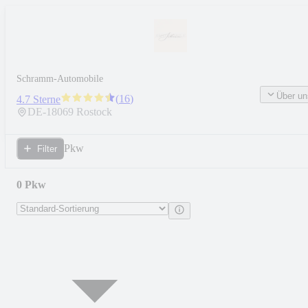
Schramm-Automobile
Über un
(
16
)
4.7 Sterne
DE-
18069
Rostock
Pkw
Filter
0 Pkw