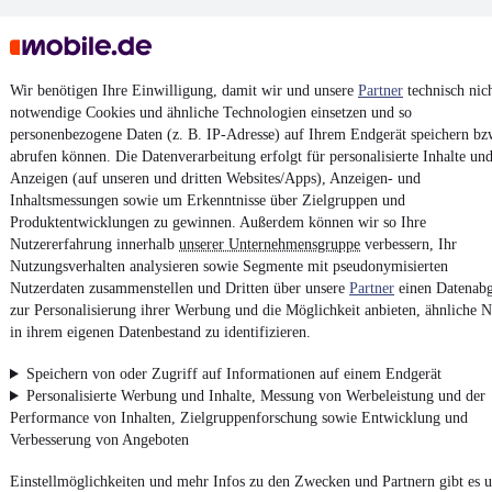
Wir benötigen Ihre Einwilligung, damit wir und unsere
Partner
technisch nic
notwendige Cookies und ähnliche Technologien einsetzen und so
personenbezogene Daten (z. B. IP-Adresse) auf Ihrem Endgerät speichern bz
Keine Inserate gefunden
abrufen können. Die Datenverarbeitung erfolgt für personalisierte Inhalte un
Anzeigen (auf unseren und dritten Websites/Apps), Anzeigen- und
Inhaltsmessungen sowie um Erkenntnisse über Zielgruppen und
Produktentwicklungen zu gewinnen. Außerdem können wir so Ihre
¹
MwSt. ausweisbar
Nutzererfahrung innerhalb
unserer Unternehmensgruppe
verbessern, Ihr
Nutzungsverhalten analysieren sowie Segmente mit pseudonymisierten
Nutzerdaten zusammenstellen und Dritten über unsere
Partner
einen Datenabg
zur Personalisierung ihrer Werbung und die Möglichkeit anbieten, ähnliche N
in ihrem eigenen Datenbestand zu identifizieren.
4.6 Sterne
App installieren
Speichern von oder Zugriff auf Informationen auf einem Endgerät
Nutze mobile.de schnell und einfach
Personalisierte Werbung und Inhalte, Messung von Werbeleistung und der
Performance von Inhalten, Zielgruppenforschung sowie Entwicklung und
Verbesserung von Angeboten
Impressum
Einstellmöglichkeiten und mehr Infos zu den Zwecken und Partnern gibt es u
AGB