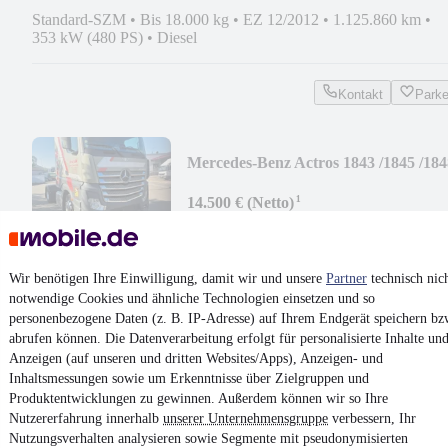
Standard-SZM
•
Bis 18.000 kg
•
EZ 12/2012
•
1.125.860 km
•
353 kW (480 PS)
•
Diesel
Kontakt
Park
Mercedes-Benz Actros 1843 /1845 /184
Euro 6 LOW LINE
¹
14.500 € (Netto)
17.255 € (Brutto)
Volumen-SZM
•
Bis 18.000 kg
•
EZ 12/2015
•
603.500 km
•
Die
Wir benötigen Ihre Einwilligung, damit wir und unsere
Partner
technisch nic
notwendige Cookies und ähnliche Technologien einsetzen und so
Kontakt
Park
personenbezogene Daten (z. B. IP-Adresse) auf Ihrem Endgerät speichern bz
abrufen können. Die Datenverarbeitung erfolgt für personalisierte Inhalte un
¹
MwSt. ausweisbar
Anzeigen (auf unseren und dritten Websites/Apps), Anzeigen- und
Inhaltsmessungen sowie um Erkenntnisse über Zielgruppen und
Produktentwicklungen zu gewinnen. Außerdem können wir so Ihre
Nutzererfahrung innerhalb
unserer Unternehmensgruppe
verbessern, Ihr
Nutzungsverhalten analysieren sowie Segmente mit pseudonymisierten