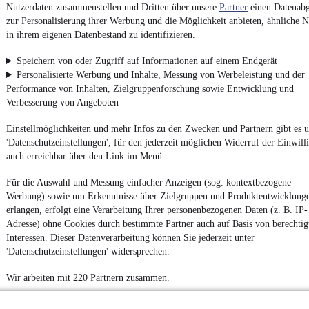
Nutzerdaten zusammenstellen und Dritten über unsere
Partner
einen Datenabg
4.6 Sterne
App installieren
zur Personalisierung ihrer Werbung und die Möglichkeit anbieten, ähnliche N
Nutze mobile.de schnell und einfach
in ihrem eigenen Datenbestand zu identifizieren.
Speichern von oder Zugriff auf Informationen auf einem Endgerät
Personalisierte Werbung und Inhalte, Messung von Werbeleistung und der
Impressum
Performance von Inhalten, Zielgruppenforschung sowie Entwicklung und
AGB
Verbesserung von Angeboten
Vertrag widerrufen
Einstellmöglichkeiten und mehr Infos zu den Zwecken und Partnern gibt es u
Datenschutz
'Datenschutzeinstellungen', für den jederzeit möglichen Widerruf der Einwill
auch erreichbar über den Link im Menü.
Datenschutzeinstellungen
Erklärung zur Barrierefreiheit
Für die Auswahl und Messung einfacher Anzeigen (sog. kontextbezogene
Werbung) sowie um Erkenntnisse über Zielgruppen und Produktentwicklung
Report Security Vulnerability (English)
erlangen, erfolgt eine Verarbeitung Ihrer personenbezogenen Daten (z. B. IP-
Adresse) ohne Cookies durch bestimmte Partner auch auf Basis von berechtig
Powered by
Interessen. Dieser Datenverarbeitung können Sie jederzeit unter
'Datenschutzeinstellungen' widersprechen.
Entdecke
Kleinwagen
,
SUV
und
Wohnmobile
und mehr bei
Wir arbeiten mit 220 Partnern zusammen.
mobile.de