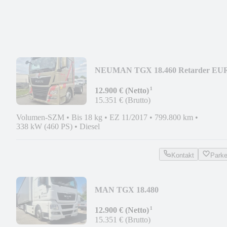
NEU
MAN TGX 18.460 Retarder EU
6
¹
12.900 € (Netto)
15.351 € (Brutto)
Volumen-SZM
•
Bis 18 kg
•
EZ 11/2017
•
799.800 km
•
338 kW (460 PS)
•
Diesel
Kontakt
Park
MAN TGX 18.480
¹
12.900 € (Netto)
15.351 € (Brutto)