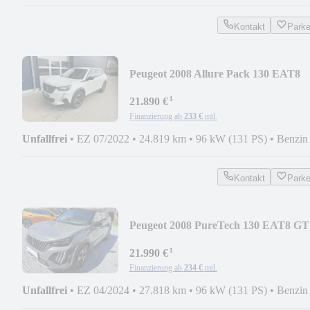
Kontakt
Park
Peugeot 2008 Allure Pack 130 EAT8
GJR Nav ACC SHZ Perlm
¹
21.890 €
Finanzierung ab
233 €
mtl.
Unfallfrei
•
EZ 07/2022
•
24.819 km
•
96 kW (131 PS)
•
Benzin
Kontakt
Park
Peugeot 2008 PureTech 130 EAT8 GT
ACC Panorama Alcantara
¹
21.990 €
Finanzierung ab
234 €
mtl.
Unfallfrei
•
EZ 04/2024
•
27.818 km
•
96 kW (131 PS)
•
Benzin