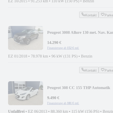
EZ 10/2015
•
91.253 km
•
110 kW (150 PS)
•
Benzin
Kontakt
Park
Peugeot 3008 Allure 130 met. Nav. Ka
DAB GJR
14.290 €
Finanzierung ab
152 €
mtl.
EZ 01/2018
•
78.978 km
•
96 kW (131 PS)
•
Benzin
Kontakt
Park
Peugeot 308 CC 155 THP Automatik
Allure Leder Xenon
9.490 €
Finanzierung ab
101 €
mtl.
Unfallfrei
•
EZ 06/2013
•
88.360 km
•
115 kW (156 PS)
•
Benzi