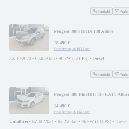
Kontakt
Park
Peugeot 3008 BHDi 130 Allure
AHK+SHZ+Kam 360°+Nav+
18.490 €
Finanzierung ab
193 €
mtl.
EZ 10/2020
•
63.839 km
•
96 kW (131 PS)
•
Diesel
Kontakt
Park
Peugeot 308 BlueHDi 130 EAT8 Allur
Pack Full-LED Sitzhz
14.490 €
Finanzierung ab
154 €
mtl.
Unfallfrei
•
EZ 06/2021
•
92.256 km
•
96 kW (131 PS)
•
Diesel