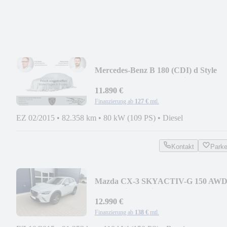
Mercedes-Benz B 180 (CDI) d Style
AHK SHZ Kam Parktronic
11.890 €
Finanzierung ab
127 €
mtl.
EZ 02/2015
•
82.358 km
•
80 kW (109 PS)
•
Diesel
Kontakt
Park
Mazda CX-3 SKYACTIV-G 150 AW
Sports-Line Navi
12.990 €
Finanzierung ab
138 €
mtl.