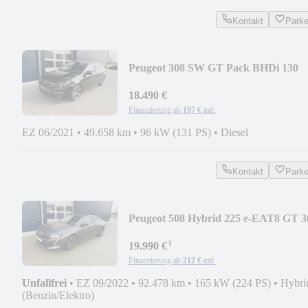
Kontakt
Park
Peugeot 308 SW GT Pack BHDi 130
EAT8 Voll-L.P.Dach AHK
18.490 €
Finanzierung ab
197 €
mtl.
EZ 06/2021
•
49.658 km
•
96 kW (131 PS)
•
Diesel
Kontakt
Park
Peugeot 508 Hybrid 225 e-EAT8 GT 3
Kamera AHK Sitzhzg
¹
19.990 €
Finanzierung ab
212 €
mtl.
Unfallfrei
•
EZ 09/2022
•
92.478 km
•
165 kW (224 PS)
•
Hybri
(Benzin/Elektro)