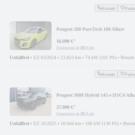
Kontakt
Park
Peugeot 208 PureTech 100 Allure
Sitzheizung
¹
16.990 €
Finanzierung ab
181 €
mtl.
Unfallfrei
•
EZ 03/2024
•
23.823 km
•
74 kW (101 PS)
•
Benzin
Kontakt
Park
Peugeot 3008 Hybrid 145 e-DSC6 Allu
ACC AHK Grip
¹
27.990 €
Finanzierung ab
291 €
mtl.
Unfallfrei
•
EZ 10/2025
•
10.944 km
•
100 kW (136 PS)
•
Benzi