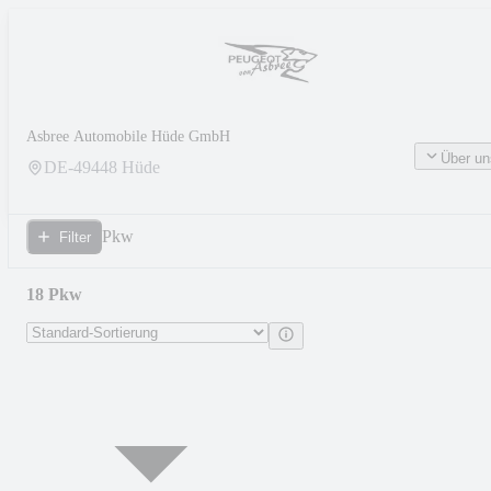
Asbree Automobile Hüde GmbH
Über un
DE-
49448
Hüde
Pkw
Filter
18 Pkw