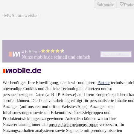
Kontakt
Park
¹
MwSt. ausweisbar
4.6 Sterne
App installieren
Nutze mobile.de schnell und einfach
Impressum
Wir benötigen Ihre Einwilligung, damit wir und unsere
Partner
technisch nic
AGB
notwendige Cookies und ähnliche Technologien einsetzen und so
personenbezogene Daten (z. B. IP-Adresse) auf Ihrem Endgerät speichern bz
Vertrag widerrufen
abrufen können. Die Datenverarbeitung erfolgt für personalisierte Inhalte un
Datenschutz
Anzeigen (auf unseren und dritten Websites/Apps), Anzeigen- und
Inhaltsmessungen sowie um Erkenntnisse über Zielgruppen und
Datenschutzeinstellungen
Produktentwicklungen zu gewinnen. Außerdem können wir so Ihre
Erklärung zur Barrierefreiheit
Nutzererfahrung innerhalb
unserer Unternehmensgruppe
verbessern, Ihr
Nutzungsverhalten analysieren sowie Segmente mit pseudonymisierten
Report Security Vulnerability (English)