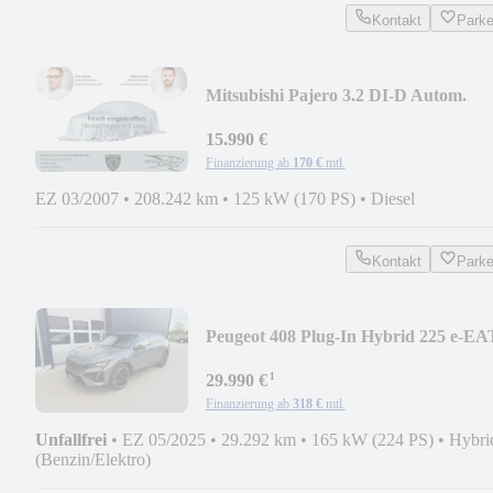
Kontakt
Park
Mitsubishi Pajero 3.2 DI-D Autom.
Intense lang AHK Standh.
15.990 €
Finanzierung ab
170 €
mtl.
EZ 03/2007
•
208.242 km
•
125 kW (170 PS)
•
Diesel
Kontakt
Park
Peugeot 408 Plug-In Hybrid 225 e-EA
GT FOCAL 360 Kamer
¹
29.990 €
Finanzierung ab
318 €
mtl.
Unfallfrei
•
EZ 05/2025
•
29.292 km
•
165 kW (224 PS)
•
Hybri
(Benzin/Elektro)