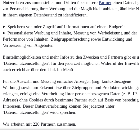
Nutzerdaten zusammenstellen und Dritten über unsere
Partner
einen Datenabg
zur Personalisierung ihrer Werbung und die Möglichkeit anbieten, ähnliche N
Powered by
in ihrem eigenen Datenbestand zu identifizieren.
Speichern von oder Zugriff auf Informationen auf einem Endgerät
Weitere Fahrzeuge gibt es auf mobile.de, dem Marktplatz für
Personalisierte Werbung und Inhalte, Messung von Werbeleistung und der
Autos
und
Motorräder
Performance von Inhalten, Zielgruppenforschung sowie Entwicklung und
Verbesserung von Angeboten
Einstellmöglichkeiten und mehr Infos zu den Zwecken und Partnern gibt es u
'Datenschutzeinstellungen', für den jederzeit möglichen Widerruf der Einwill
auch erreichbar über den Link im Menü.
Für die Auswahl und Messung einfacher Anzeigen (sog. kontextbezogene
Werbung) sowie um Erkenntnisse über Zielgruppen und Produktentwicklung
erlangen, erfolgt eine Verarbeitung Ihrer personenbezogenen Daten (z. B. IP-
Adresse) ohne Cookies durch bestimmte Partner auch auf Basis von berechtig
Interessen. Dieser Datenverarbeitung können Sie jederzeit unter
'Datenschutzeinstellungen' widersprechen.
Wir arbeiten mit 220 Partnern zusammen.