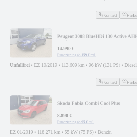
Kontakt
Park
Peugeot 3008 BlueHDi 130 Active AH
Navi Rückfahrkamera
14.990 €
Finanzierung ab
159 €
mtl.
Unfallfrei
•
EZ 10/2019
•
113.609 km
•
96 kW (131 PS)
•
Diesel
Kontakt
Park
Skoda Fabia Combi Cool Plus
Ganzjahresr. SHZ Winterp.
8.890 €
Finanzierung ab
95 €
mtl.
EZ 01/2019
•
118.271 km
•
55 kW (75 PS)
•
Benzin