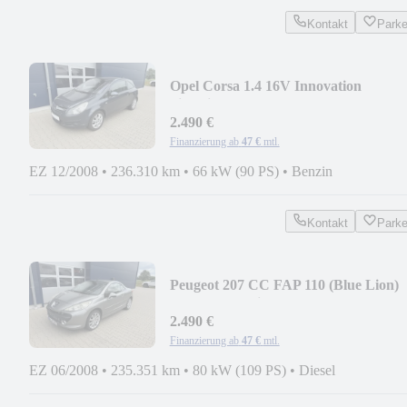
Kontakt
Park
Opel Corsa 1.4 16V Innovation
Sitzheizung LM-Felgen
2.490 €
Finanzierung ab
47 €
mtl.
EZ 12/2008
•
236.310 km
•
66 kW (90 PS)
•
Benzin
Kontakt
Park
Peugeot 207 CC FAP 110 (Blue Lion)
Sport Leder Sitzhzg
2.490 €
Finanzierung ab
47 €
mtl.
EZ 06/2008
•
235.351 km
•
80 kW (109 PS)
•
Diesel