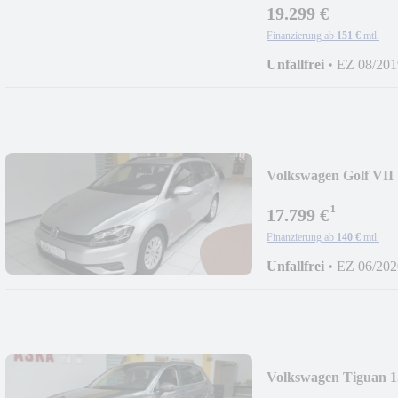
19.299 €
Finanzierung ab
151 €
mtl.
Unfallfrei
•
EZ 08/201
Volkswagen Golf VII
*NAVI*GRA*Blueto
¹
17.799 €
Finanzierung ab
140 €
mtl.
Unfallfrei
•
EZ 06/202
Volkswagen Tiguan