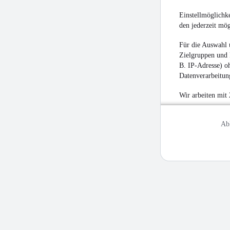
Einstellmöglichke
den jederzeit mö
Für die Auswahl 
Zielgruppen und 
B. IP-Adresse) oh
Datenverarbeitung
Wir arbeiten mit
Ab