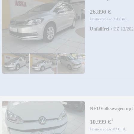
26.890 €
Finanzierung ab
211 €
mtl.
Unfallfrei
•
EZ 12/202
NEU
Volkswagen up!
Rückfahrkamera
¹
10.999 €
Finanzierung ab
87 €
mtl.