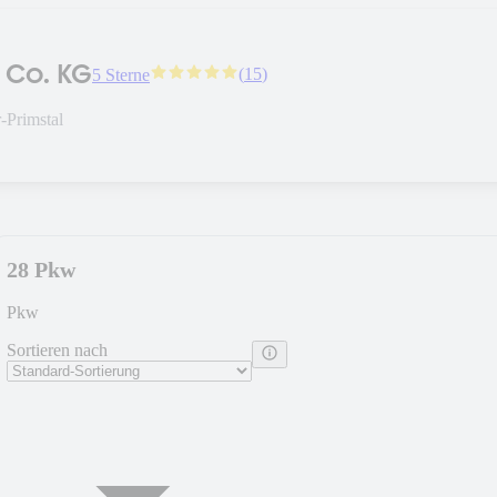
 Co. KG
(
15
)
5 Sterne
-Primstal
28 Pkw
Pkw
Sortieren nach