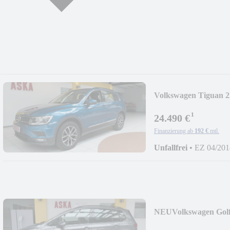
Volkswagen Tiguan 
AppConnect*ACC*A
¹
24.490 €
Finanzierung ab
192 €
mtl.
Unfallfrei
•
EZ 04/201
NEU
Volkswagen Golf
LM*DSG*NAVI+App