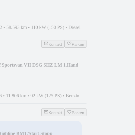
2
•
58.593 km
•
110 kW (150 PS)
•
Diesel
Kontakt
Parken
f Sportsvan VII DSG SHZ LM 1.Hand
6
•
11.806 km
•
92 kW (125 PS)
•
Benzin
Kontakt
Parken
ighline BMT/Start-Stopp