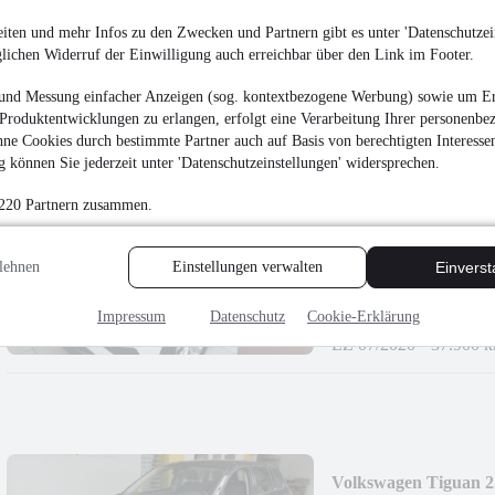
AppConnect*ACC*
21.999 €
iten und mehr Infos zu den Zwecken und Partnern gibt es unter 'Datenschutzein
glichen Widerruf der Einwilligung auch erreichbar über den Link im Footer.
Finanzierung ab
173 €
mtl.
Unfallfrei
•
EZ 08/202
und Messung einfacher Anzeigen (sog. kontextbezogene Werbung) sowie um Er
Produktentwicklungen zu erlangen, erfolgt eine Verarbeitung Ihrer personenbe
ne Cookies durch bestimmte Partner auch auf Basis von berechtigten Interesse
 können Sie jederzeit unter 'Datenschutzeinstellungen' widersprechen.
 220 Partnern zusammen.
Volkswagen Tiguan H
lehnen
Einstellungen verwalten
Einvers
¹
30.999 €
Finanzierung ab
243 €
mtl.
Impressum
Datenschutz
Cookie-Erklärung
EZ 07/2020
•
37.900 
Volkswagen Tiguan 