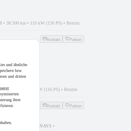
8
•
38.500 km
•
110 kW (150 PS)
•
Benzin
Kontakt
Parken
ies und ähnliche
*LM*ACC*Verkehrzeichenerk
peichern bzw.
eren und dritten
nserer
9
•
34.250 km
•
85 kW (116 PS)
•
Benzin
nymisierten
sierung ihrer
fizieren.
Kontakt
Parken
halten,
f VIII 1.5 TSI BMT NAVI +