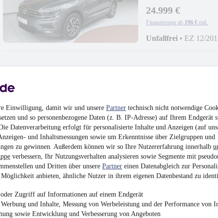
24.999 €
Finanzierung ab
196 €
mtl.
Unfallfrei
•
EZ 12/201
Volkswagen T-Roc
re Einwilligung, damit wir und unsere
Partner
technisch nicht notwendige Cook
*Navi*+AppConnect
setzen und so personenbezogene Daten (z. B. IP-Adresse) auf Ihrem Endgerät s
19.890 €
ie Datenverarbeitung erfolgt für personalisierte Inhalte und Anzeigen (auf uns
Finanzierung ab
156 €
mtl.
Anzeigen- und Inhaltsmessungen sowie um Erkenntnisse über Zielgruppen und
ngen zu gewinnen. Außerdem können wir so Ihre Nutzererfahrung innerhalb
u
Unfallfrei
•
EZ 10/201
uppe
verbessern, Ihr Nutzungsverhalten analysieren sowie Segmente mit pseudo
mmenstellen und Dritten über unsere
Partner
einen Datenabgleich zur Personali
Möglichkeit anbieten, ähnliche Nutzer in ihrem eigenen Datenbestand zu identi
oder Zugriff auf Informationen auf einem Endgerät
e Werbung und Inhalte, Messung von Werbeleistung und der Performance von In
NEU
Volkswagen Gol
chung sowie Entwicklung und Verbesserung von Angeboten