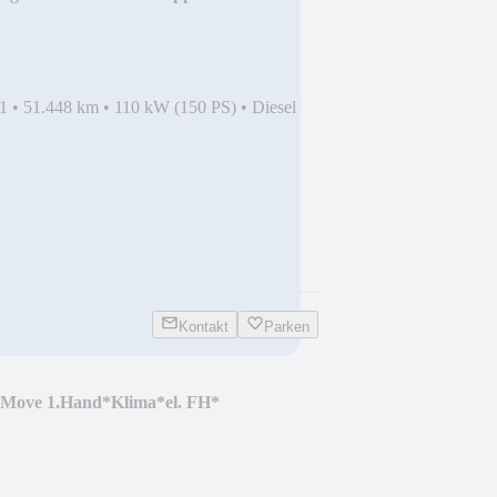
1
•
51.448 km
•
110 kW (150 PS)
•
Diesel
Kontakt
Parken
 Move 1.Hand*Klima*el. FH*