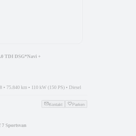
2.0 TDI DSG*Navi +
larm*
8
•
75.840 km
•
110 kW (150 PS)
•
Diesel
Kontakt
Parken
 7 Sportsvan
Connect*