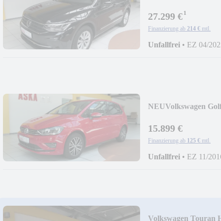
¹
27.299 €
Finanzierung ab
214 €
mtl.
Unfallfrei
•
EZ 04/202
NEU
Volkswagen Gol
TOP
15.899 €
Finanzierung ab
125 €
mtl.
Unfallfrei
•
EZ 11/201
Volkswagen Touran H