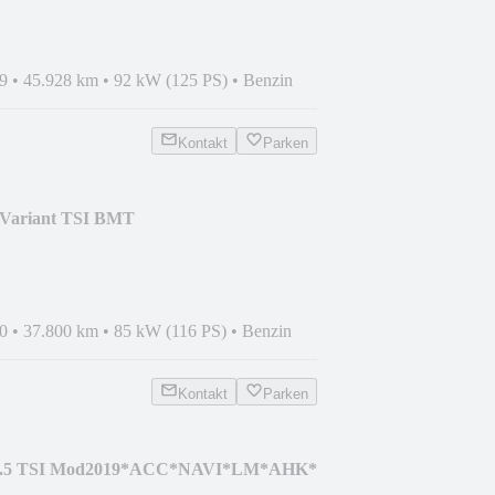
9
•
45.928 km
•
92 kW (125 PS)
•
Benzin
Kontakt
Parken
 Variant TSI BMT
oth
0
•
37.800 km
•
85 kW (116 PS)
•
Benzin
Kontakt
Parken
 1.5 TSI Mod2019*ACC*NAVI*LM*AHK*