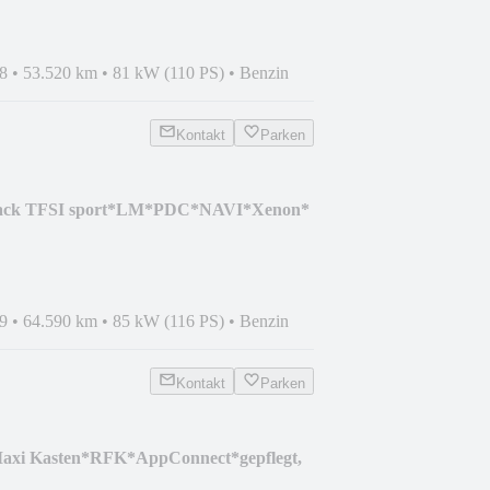
8
•
53.520 km
•
81 kW (110 PS)
•
Benzin
Kontakt
Parken
back TFSI sport*LM*PDC*NAVI*Xenon*
9
•
64.590 km
•
85 kW (116 PS)
•
Benzin
Kontakt
Parken
axi Kasten*RFK*AppConnect*gepflegt,