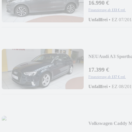
16.990 €
Finanzierung ab
133 €
mtl.
Unfallfrei
•
EZ 07/201
NEU
Audi A3 Sport
´TOP
17.399 €
Finanzierung ab
137 €
mtl.
Unfallfrei
•
EZ 08/201
Volkswagen Caddy M
sehr