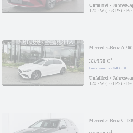
Unfallfrei
•
Jahreswa
120 kW (163 PS)
•
Ben
Mercedes-Benz A 200
AMG/NIGHT/MULTI
¹
33.950 €
Finanzierung ab
360 €
mtl.
Unfallfrei
•
Jahreswa
120 kW (163 PS)
•
Ben
Mercedes-Benz C 180
AVANTGARDE/LED
¹