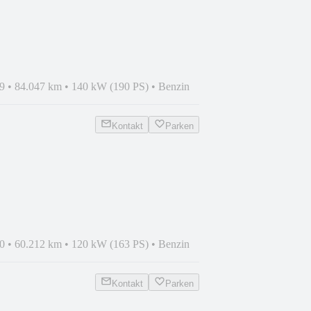
/KAMERA/NAVI/EL.HECKKL./..
9
•
84.047 km
•
140 kW (190 PS)
•
Benzin
Kontakt
Parken
HT/LED/PTS/NAVI/SHZ/18ZOLL
0
•
60.212 km
•
120 kW (163 PS)
•
Benzin
Kontakt
Parken