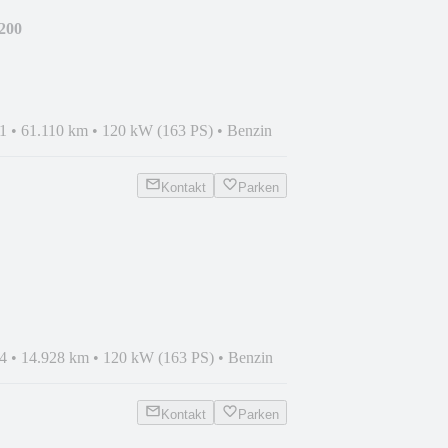
200
HT/LED/AHK/KAM./EL.HECKL.
1
•
61.110 km
•
120 kW (163 PS)
•
Benzin
Kontakt
Parken
IB./KAMERA/WINTER/AMBI/.
4
•
14.928 km
•
120 kW (163 PS)
•
Benzin
Kontakt
Parken