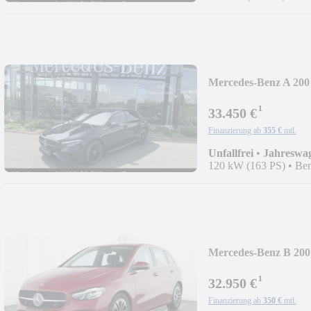
Mercedes-Benz A 200
AMG/NIGHT/LED/K
¹
33.450 €
Finanzierung ab
355 €
mtl.
Unfallfrei
•
Jahreswa
120 kW (163 PS)
•
Ben
Mercedes-Benz B 200
PROGRESSIVE/LE
¹
32.950 €
Finanzierung ab
350 €
mtl.