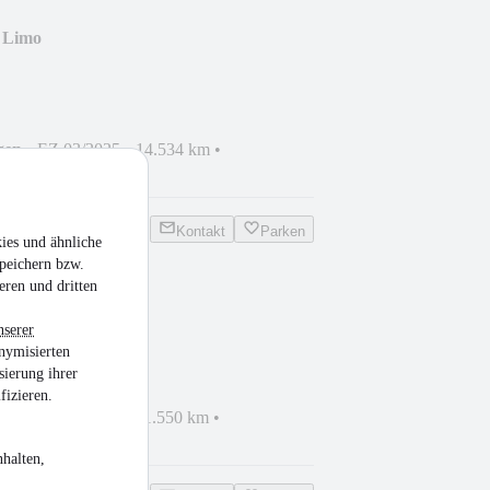
 Limo
/KAMERA/WINTER/AMBI/..
gen
•
EZ 03/2025
•
14.534 km
•
zin
Kontakt
Parken
ies und ähnliche
peichern bzw.
eren und dritten
D/KAMERA/WINTER/..
nserer
nymisierten
sierung ihrer
fizieren.
gen
•
EZ 05/2025
•
11.550 km
•
zin
halten,