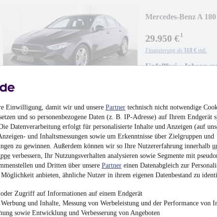
Mercedes-Benz A 180
PROGRESSIVE/LED
¹
29.950 €
Finanzierung ab
318 €
mtl.
Unfallfrei
•
Jahreswa
100 kW (136 PS)
•
Ben
re Einwilligung, damit wir und unsere
Partner
technisch nicht notwendige Cook
setzen und so personenbezogene Daten (z. B. IP-Adresse) auf Ihrem Endgerät s
ie Datenverarbeitung erfolgt für personalisierte Inhalte und Anzeigen (auf uns
Mercedes-Benz A 180
Anzeigen- und Inhaltsmessungen sowie um Erkenntnisse über Zielgruppen und
PROGRESSIVE/LE
ngen zu gewinnen. Außerdem können wir so Ihre Nutzererfahrung innerhalb
u
¹
28.950 €
uppe
verbessern, Ihr Nutzungsverhalten analysieren sowie Segmente mit pseudo
mmenstellen und Dritten über unsere
Partner
einen Datenabgleich zur Personali
Finanzierung ab
307 €
mtl.
Möglichkeit anbieten, ähnliche Nutzer in ihrem eigenen Datenbestand zu identi
Unfallfrei
•
Jahreswa
100 kW (136 PS)
•
Ben
oder Zugriff auf Informationen auf einem Endgerät
e Werbung und Inhalte, Messung von Werbeleistung und der Performance von In
chung sowie Entwicklung und Verbesserung von Angeboten