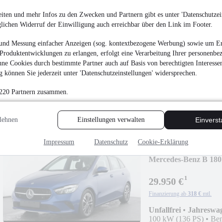
iten und mehr Infos zu den Zwecken und Partnern gibt es unter 'Datenschutzein
glichen Widerruf der Einwilligung auch erreichbar über den Link im Footer.
Mercedes-Benz A 200
und Messung einfacher Anzeigen (sog. kontextbezogene Werbung) sowie um Er
PROGRESSIVE/LE
Produktentwicklungen zu erlangen, erfolgt eine Verarbeitung Ihrer personenbe
¹
29.950 €
ne Cookies durch bestimmte Partner auch auf Basis von berechtigten Interesse
Finanzierung ab
318 €
mtl.
 können Sie jederzeit unter 'Datenschutzeinstellungen' widersprechen.
Unfallfrei
•
Jahreswa
 220 Partnern zusammen.
120 kW (163 PS)
•
Ben
lehnen
Einstellungen verwalten
Einvers
Impressum
Datenschutz
Cookie-Erklärung
Mercedes-Benz B 180
PROGRESSIVE/LED
¹
29.950 €
Finanzierung ab
318 €
mtl.
Unfallfrei
•
Jahreswa
100 kW (136 PS)
•
Ben