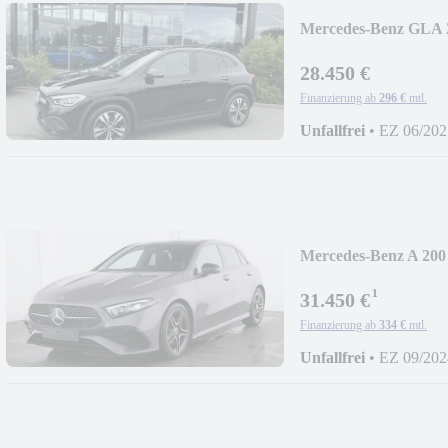
Mercedes-Benz GLA 
PROGRESSIVE/NIG
28.450 €
Finanzierung ab
296 €
mtl.
Unfallfrei
•
EZ 06/202
Mercedes-Benz A 200
AMG/NIGHT/MULT
¹
31.450 €
Finanzierung ab
334 €
mtl.
Unfallfrei
•
EZ 09/202