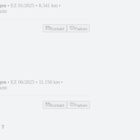
gen
•
EZ 01/2025
•
8.341 km
•
zin
Kontakt
Parken
B./KAM./AHK/TOTW./AMBI/..
gen
•
EZ 06/2025
•
11.150 km
•
zin
Kontakt
Parken
 T
/AHK/KAMERA/WINTER/TOTW./.