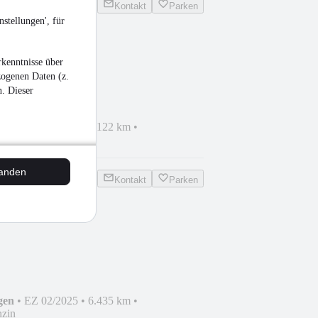
Kontakt
Parken
stellungen', für
 Limo
kenntnisse über
D/KAMERA/WINTER/..
zogenen Daten (z.
n. Dieser
gen
•
EZ 02/2025
•
9.122 km
•
zin
tanden
Kontakt
Parken
/KAMERA/NAVI/WINTER/..
gen
•
EZ 02/2025
•
6.435 km
•
zin