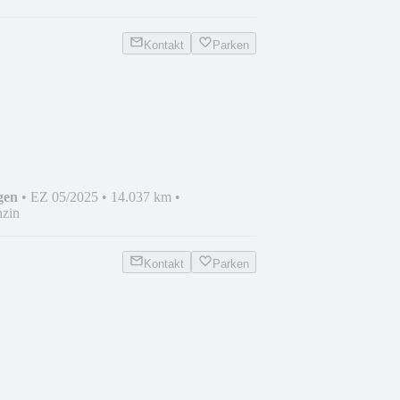
Kontakt
Parken
AM./DISTRO./AMBI/19ZOLL
gen
•
EZ 05/2025
•
14.037 km
•
zin
Kontakt
Parken
D/AHK/KAMERA/WINTER/..