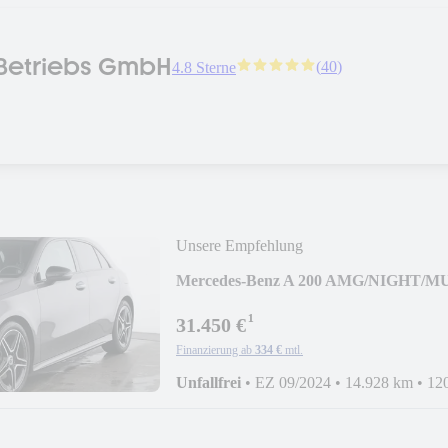
Betriebs GmbH
(
40
)
4.8 Sterne
Unsere Empfehlung
Mercedes-Benz A 200 AMG/NIGHT/
¹
31.450 €
Finanzierung ab
334 €
mtl.
Unfallfrei
•
EZ 09/2024
•
14.928 km
•
12