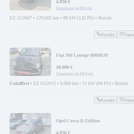
4.950 €
Finanzierung ab
53 €
mtl.
EZ 11/2007
•
129.682 km
•
88 kW (120 PS)
•
Benzin
Kontakt
Park
Fiat 500 Lounge 8000KM
LaufleistungSeniorenfahrzeug
10.900 €
Finanzierung ab
116 €
mtl.
Unfallfrei
•
EZ 03/2015
•
8.000 km
•
51 kW (69 PS)
•
Benzin
Kontakt
Park
Opel Corsa D Edition
4.950 €