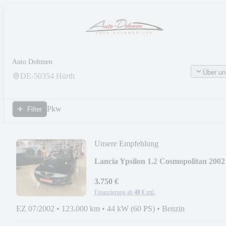
Auto Dohmen
Über un
DE-
50354
Hürth
Pkw
Filter
Unsere Empfehlung
Lancia Ypsilon 1.2 Cosmopolitan 2002
3.750 €
Finanzierung ab
40 €
mtl.
EZ 07/2002
•
123.000 km
•
44 kW (60 PS)
•
Benzin