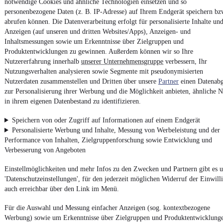
notwendige Cookies und ähnliche Technologien einsetzen und so
4.6 Sterne
App installieren
personenbezogene Daten (z. B. IP-Adresse) auf Ihrem Endgerät speichern bz
Nutze mobile.de schnell und einfach
abrufen können. Die Datenverarbeitung erfolgt für personalisierte Inhalte un
Anzeigen (auf unseren und dritten Websites/Apps), Anzeigen- und
Inhaltsmessungen sowie um Erkenntnisse über Zielgruppen und
Produktentwicklungen zu gewinnen. Außerdem können wir so Ihre
Impressum
Nutzererfahrung innerhalb
unserer Unternehmensgruppe
verbessern, Ihr
AGB
Nutzungsverhalten analysieren sowie Segmente mit pseudonymisierten
Vertrag widerrufen
Nutzerdaten zusammenstellen und Dritten über unsere
Partner
einen Datenabg
zur Personalisierung ihrer Werbung und die Möglichkeit anbieten, ähnliche N
Datenschutz
in ihrem eigenen Datenbestand zu identifizieren.
Datenschutzeinstellungen
Speichern von oder Zugriff auf Informationen auf einem Endgerät
Erklärung zur Barrierefreiheit
Personalisierte Werbung und Inhalte, Messung von Werbeleistung und der
Report Security Vulnerability (English)
Performance von Inhalten, Zielgruppenforschung sowie Entwicklung und
Verbesserung von Angeboten
Powered by
Einstellmöglichkeiten und mehr Infos zu den Zwecken und Partnern gibt es u
'Datenschutzeinstellungen', für den jederzeit möglichen Widerruf der Einwill
auch erreichbar über den Link im Menü.
Von
Auto verkaufen
über
E-Bikes
und
Gebrauchtwagen
:
Besuche
mobile.de
Für die Auswahl und Messung einfacher Anzeigen (sog. kontextbezogene
Werbung) sowie um Erkenntnisse über Zielgruppen und Produktentwicklung