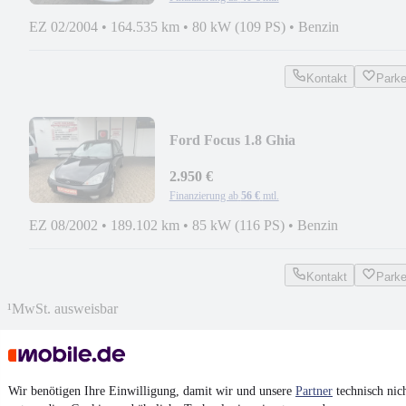
EZ 02/2004
•
164.535 km
•
80 kW (109 PS)
•
Benzin
Kontakt
Park
Ford Focus 1.8 Ghia
2.950 €
Finanzierung ab
56 €
mtl.
EZ 08/2002
•
189.102 km
•
85 kW (116 PS)
•
Benzin
Kontakt
Park
¹
MwSt. ausweisbar
Wir benötigen Ihre Einwilligung, damit wir und unsere
Partner
technisch nic