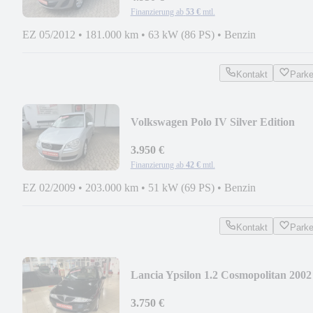
Finanzierung ab
53 €
mtl.
EZ 05/2012
•
181.000 km
•
63 kW (86 PS)
•
Benzin
Kontakt
Park
Volkswagen Polo IV Silver Edition
3.950 €
Finanzierung ab
42 €
mtl.
EZ 02/2009
•
203.000 km
•
51 kW (69 PS)
•
Benzin
Kontakt
Park
Lancia Ypsilon 1.2 Cosmopolitan 2002
3.750 €