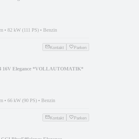
km
•
82 kW (111 PS)
•
Benzin
Kontakt
Parken
1.4 16V Elegance *VOLLAUTOMATIK*
km
•
66 kW (90 PS)
•
Benzin
Kontakt
Parken