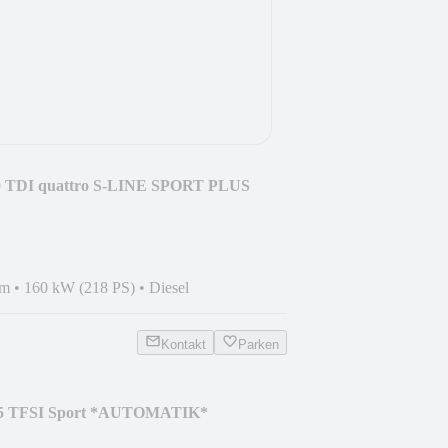
3.0 TDI quattro S-LINE SPORT PLUS
km
•
160 kW (218 PS)
•
Diesel
Kontakt
Parken
 35 TFSI Sport *AUTOMATIK*