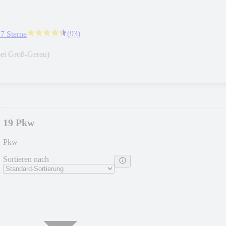
(
93
)
.7 Sterne
ei Groß-Gerau)
19 Pkw
Pkw
Sortieren nach