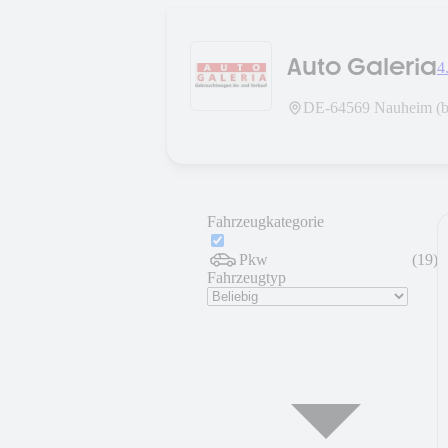
Auto Galeria
4
DE-
64569
Nauheim (b
Fahrzeugkategorie
Pkw
(
19
)
Fahrzeugtyp