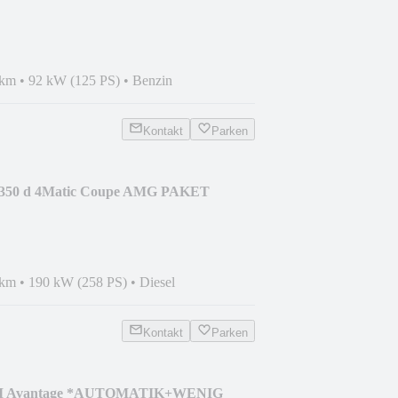
 km
•
92 kW (125 PS)
•
Benzin
Kontakt
Parken
 350 d 4Matic Coupe AMG PAKET
 km
•
190 kW (258 PS)
•
Diesel
Kontakt
Parken
c II Avantage *AUTOMATIK+WENIG