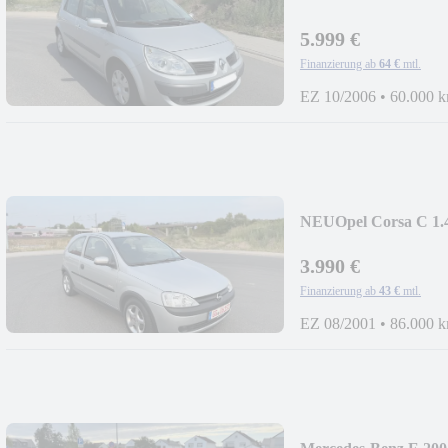
KM*
5.999 €
Finanzierung ab
64 €
mtl.
EZ 10/2006
•
60.000 
NEU
Opel Corsa C 
3.990 €
Finanzierung ab
43 €
mtl.
EZ 08/2001
•
86.000 