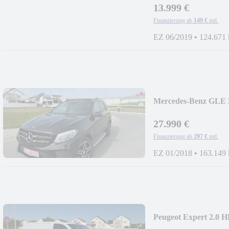
13.999 €
Finanzierung ab
149 €
mtl.
EZ 06/2019
•
124.671
Mercedes-Benz GLE
*360°KAMERA+P
27.990 €
Finanzierung ab
297 €
mtl.
EZ 01/2018
•
163.149
Peugeot Expert 2.