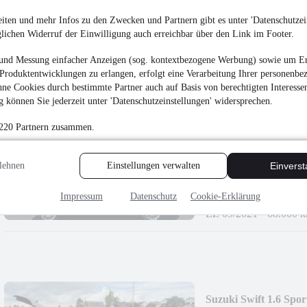
8.900 €
iten und mehr Infos zu den Zwecken und Partnern gibt es unter 'Datenschutzein
glichen Widerruf der Einwilligung auch erreichbar über den Link im Footer.
Finanzierung ab
95 €
mtl.
EZ 02/2017
•
120.000
und Messung einfacher Anzeigen (sog. kontextbezogene Werbung) sowie um Er
Produktentwicklungen zu erlangen, erfolgt eine Verarbeitung Ihrer personenbe
ne Cookies durch bestimmte Partner auch auf Basis von berechtigten Interesse
 können Sie jederzeit unter 'Datenschutzeinstellungen' widersprechen.
 220 Partnern zusammen.
NEU
Toyota Proace 
SITZER*
lehnen
Einstellungen verwalten
Einvers
¹
15.999 €
Finanzierung ab
170 €
mtl.
Impressum
Datenschutz
Cookie-Erklärung
EZ 09/2021
•
68.000 
Suzuki Swift 1.6 Spo