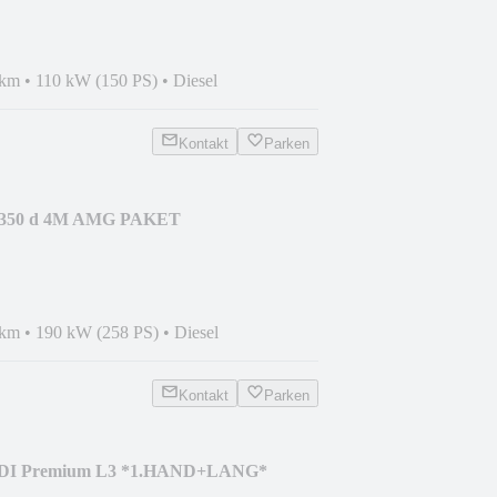
 km
•
110 kW (150 PS)
•
Diesel
Kontakt
Parken
 350 d 4M AMG PAKET
ANORAMA*
 km
•
190 kW (258 PS)
•
Diesel
Kontakt
Parken
0 HDI Premium L3 *1.HAND+LANG*