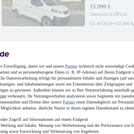
15.990 €
Finanzierung ab
170 €
mtl.
EZ 05/2019
•
67.000 
NEU
Dacia Duster II 
re Einwilligung, damit wir und unsere
Partner
technisch nicht notwendige Cook
setzen und so personenbezogene Daten (z. B. IP-Adresse) auf Ihrem Endgerät s
14.800 €
ie Datenverarbeitung erfolgt für personalisierte Inhalte und Anzeigen (auf uns
Finanzierung ab
157 €
mtl.
Anzeigen- und Inhaltsmessungen sowie um Erkenntnisse über Zielgruppen und
ngen zu gewinnen. Außerdem können wir so Ihre Nutzererfahrung innerhalb
u
EZ 09/2021
•
89.000 
uppe
verbessern, Ihr Nutzungsverhalten analysieren sowie Segmente mit pseudo
mmenstellen und Dritten über unsere
Partner
einen Datenabgleich zur Personali
Möglichkeit anbieten, ähnliche Nutzer in ihrem eigenen Datenbestand zu identi
oder Zugriff auf Informationen auf einem Endgerät
e Werbung und Inhalte, Messung von Werbeleistung und der Performance von In
Opel Insignia 1.6 
chung sowie Entwicklung und Verbesserung von Angeboten