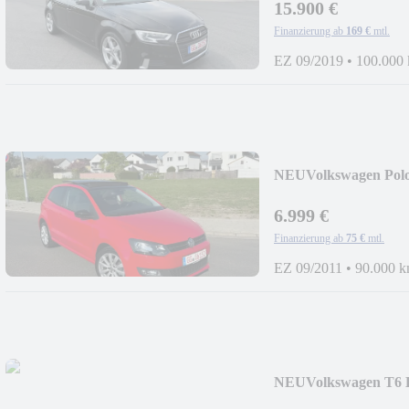
15.900 €
Finanzierung ab
169 €
mtl.
EZ 09/2019
•
100.000
NEU
Volkswagen Polo 
*PANORAMA+NAVI
6.999 €
Finanzierung ab
75 €
mtl.
EZ 09/2011
•
90.000 
NEU
Volkswagen T6 
SITZER