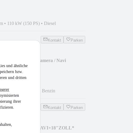
km
•
110 kW (150 PS)
•
Diesel
Kontakt
Parken
Celebration / 360°-Kamera / Navi
ies und ähnliche
peichern bzw.
eren und dritten
nserer
km
•
96 kW (131 PS)
•
Benzin
nymisierten
sierung ihrer
fizieren.
Kontakt
Parken
halten,
CDTI Sports Tourer *NAVI+18"ZOLL*