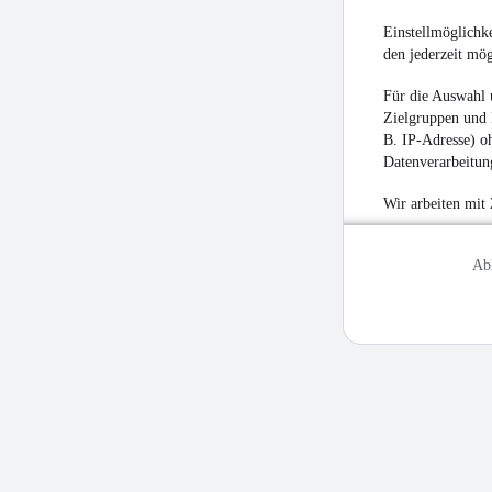
Einstellmöglichke
den jederzeit mö
Für die Auswahl 
Zielgruppen und 
B. IP-Adresse) oh
Datenverarbeitung
Wir arbeiten mit
Ab