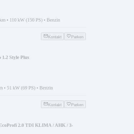
 km
•
110 kW (150 PS)
•
Benzin
Kontakt
Parken
1.2 Style Plus
+SITZHEIZUNG*
km
•
51 kW (69 PS)
•
Benzin
Kontakt
Parken
EcoProfi 2.0 TDI KLIMA / AHK / 3-