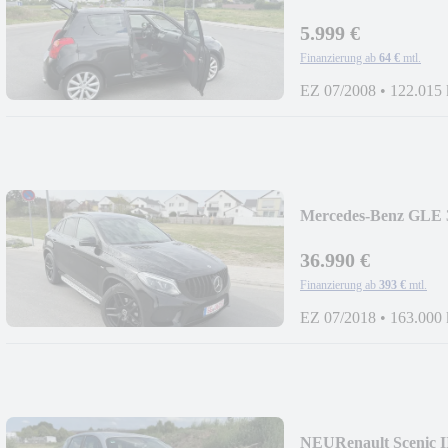
5.999 €
Finanzierung ab
64 €
mtl.
EZ 07/2008
•
122.015
Mercedes-Benz GLE
36.990 €
Finanzierung ab
393 €
mtl.
EZ 07/2018
•
163.000
NEU
Renault Sceni