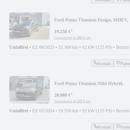
Kontakt
Park
Ford Puma Titanium Design, MHEV,
*RFK*
¹
19.250 €
Finanzierung ab
205 €
mtl.
Unfallfrei
•
EZ 06/2023
•
21.300 km
•
92 kW (125 PS)
•
Benzin
Kontakt
Park
Ford Puma Titanium Mild Hybrid,
RFK, PDC, Navi,
¹
20.980 €
Finanzierung ab
223 €
mtl.
Unfallfrei
•
EZ 02/2024
•
19.550 km
•
92 kW (125 PS)
•
Benzin
Kontakt
Park