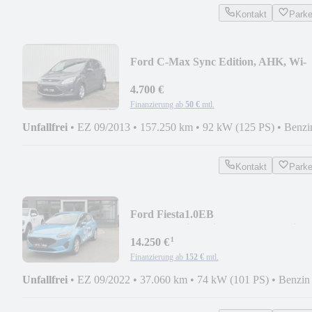
Kontakt
Park
Ford C-Max Sync Edition, AHK, Wi-
Paket, PDC, Klima
4.700 €
Finanzierung ab
50 €
mtl.
Unfallfrei
•
EZ 09/2013
•
157.250 km
•
92 kW (125 PS)
•
Benzi
Kontakt
Park
Ford Fiesta1.0EB
C&C*Facelift*Winter**Alu*Applink
¹
14.250 €
Finanzierung ab
152 €
mtl.
Unfallfrei
•
EZ 09/2022
•
37.060 km
•
74 kW (101 PS)
•
Benzin