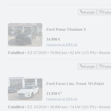
Kontakt
Park
Ford Puma Titanium X
(Panoramadach, Winterp.)
14.990 €
Finanzierung ab
159 €
mtl.
Unfallfrei
•
EZ 07/2020
•
70.804 km
•
92 kW (125 PS)
•
Benzin
Kontakt
Park
Ford Focus Lim. Trend. Wi-Paket
¹
11.950 €
Finanzierung ab
125 €
mtl.
Unfallfrei
•
EZ 10/2018
•
58.000 km
•
74 kW (101 PS)
•
Benzin