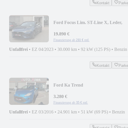
Kontakt
Park
Ford Focus Lim. ST-Line X, Leder,
Panorama, Head-UP
19.890 €
Finanzierung ab
211 €
mtl.
Unfallfrei
•
EZ 04/2023
•
30.000 km
•
92 kW (125 PS)
•
Benzin
Kontakt
Park
Ford Ka Trend
3.280 €
Finanzierung ab
35 €
mtl.
Unfallfrei
•
EZ 03/2016
•
24.901 km
•
51 kW (69 PS)
•
Benzin