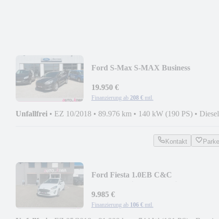
Ford S-Max S-MAX Business
19.950 €
Finanzierung ab
208 €
mtl.
Unfallfrei
•
EZ 10/2018
•
89.976 km
•
140 kW (190 PS)
•
Diesel
Kontakt
Park
Ford Fiesta 1.0EB C&C
Alu,Sync,Winter,PDC,Klima
9.985 €
Finanzierung ab
106 €
mtl.