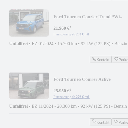
Ford Tourneo Courier Trend *Wi.-
Pkt.*RFK*
¹
21.960 €
Finanzierung ab
233 €
mtl.
Unfallfrei
•
EZ 01/2024
•
15.700 km
•
92 kW (125 PS)
•
Benzin
Kontakt
Park
Ford Tourneo Courier Active
*Automatik*
¹
25.950 €
Finanzierung ab
276 €
mtl.
Unfallfrei
•
EZ 11/2024
•
20.300 km
•
92 kW (125 PS)
•
Benzin
Kontakt
Park