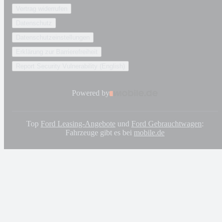
Vertrag widerrufen
Datenschutz
Datenschutzeinstellungen
Erklärung zur Barrierefreiheit
Report Security Vulnerability (English)
Powered by
Top
Ford Leasing-Angebote
und
Ford Gebrauchtwagen
:
Fahrzeuge gibt es bei
mobile.de