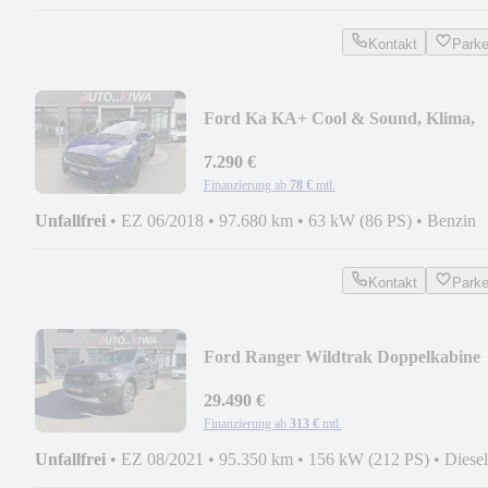
Kontakt
Park
Ford Ka KA+ Cool & Sound, Klima,
7.290 €
Finanzierung ab
78 €
mtl.
Unfallfrei
•
EZ 06/2018
•
97.680 km
•
63 kW (86 PS)
•
Benzin
Kontakt
Park
Ford Ranger Wildtrak Doppelkabine
4x4
29.490 €
Finanzierung ab
313 €
mtl.
Unfallfrei
•
EZ 08/2021
•
95.350 km
•
156 kW (212 PS)
•
Diesel