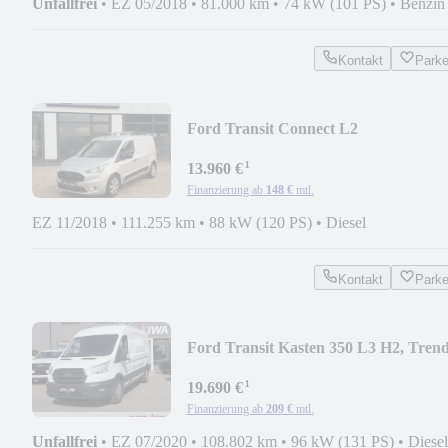
Unfallfrei
•
EZ 05/2018
•
81.000 km
•
74 kW (101 PS)
•
Benzin
Kontakt
Park
Ford Transit Connect L2
¹
13.960 €
Finanzierung ab
148 €
mtl.
EZ 11/2018
•
111.255 km
•
88 kW (120 PS)
•
Diesel
Kontakt
Park
Ford Transit Kasten 350 L3 H2, Tren
PDC v&h, Kamera
¹
19.690 €
Finanzierung ab
209 €
mtl.
Unfallfrei
•
EZ 07/2020
•
108.802 km
•
96 kW (131 PS)
•
Diesel