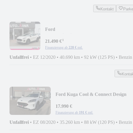
Kontakt
Park
Ford
Puma*Titanium*KLIMA*NAVI*125PS
¹
21.490 €
Finanzierung ab
228 €
mtl.
Unfallfrei
•
EZ 12/2020
•
40.690 km
•
92 kW (125 PS)
•
Benzin
Konta
Ford Kuga Cool & Connect Design
Standheizung Winterp.
17.990 €
Finanzierung ab
191 €
mtl.
Unfallfrei
•
EZ 08/2020
•
35.260 km
•
88 kW (120 PS)
•
Benzin