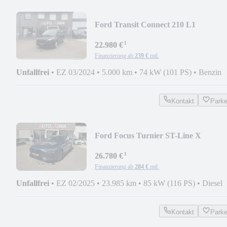
Ford Transit Connect 210 L1
"Trend"*Klima*
¹
22.980 €
Finanzierung ab
239 €
mtl.
Unfallfrei
•
EZ 03/2024
•
5.000 km
•
74 kW (101 PS)
•
Benzin
Kontakt
Park
Ford Focus Turnier ST-Line X
¹
26.780 €
Finanzierung ab
284 €
mtl.
Unfallfrei
•
EZ 02/2025
•
23.985 km
•
85 kW (116 PS)
•
Diesel
Kontakt
Park