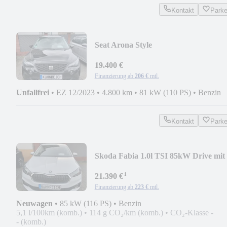
Kontakt
Park
Seat Arona Style
19.400 €
Finanzierung ab
206 €
mtl.
Unfallfrei
•
EZ 12/2023
•
4.800 km
•
81 kW (110 PS)
•
Benzin
Kontakt
Park
Skoda Fabia 1.0l TSI 85kW Drive mit
TZ
¹
21.390 €
Finanzierung ab
223 €
mtl.
Neuwagen
•
85 kW (116 PS)
•
Benzin
5,1 l/100km (komb.)
•
114 g CO₂/km (komb.)
•
CO₂-Klasse -
- (komb.)