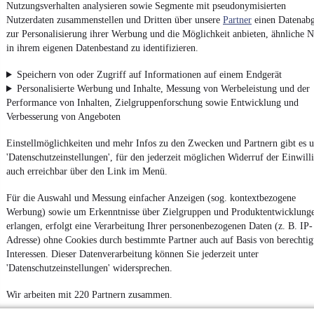
Nutzungsverhalten analysieren sowie Segmente mit pseudonymisierten
Datenschutzeinstellungen
Nutzerdaten zusammenstellen und Dritten über unsere
Partner
einen Datenabg
zur Personalisierung ihrer Werbung und die Möglichkeit anbieten, ähnliche N
Erklärung zur Barrierefreiheit
in ihrem eigenen Datenbestand zu identifizieren.
Report Security Vulnerability (English)
Speichern von oder Zugriff auf Informationen auf einem Endgerät
Personalisierte Werbung und Inhalte, Messung von Werbeleistung und der
Powered by
Performance von Inhalten, Zielgruppenforschung sowie Entwicklung und
Verbesserung von Angeboten
Noch mehr
neue Autos
unterschiedlicher Marken, auch als
Einstellmöglichkeiten und mehr Infos zu den Zwecken und Partnern gibt es u
Leasing-Angebote
, gibt es bei mobile.de
'Datenschutzeinstellungen', für den jederzeit möglichen Widerruf der Einwill
auch erreichbar über den Link im Menü.
Für die Auswahl und Messung einfacher Anzeigen (sog. kontextbezogene
Werbung) sowie um Erkenntnisse über Zielgruppen und Produktentwicklung
erlangen, erfolgt eine Verarbeitung Ihrer personenbezogenen Daten (z. B. IP-
Adresse) ohne Cookies durch bestimmte Partner auch auf Basis von berechtig
Interessen. Dieser Datenverarbeitung können Sie jederzeit unter
'Datenschutzeinstellungen' widersprechen.
Wir arbeiten mit 220 Partnern zusammen.