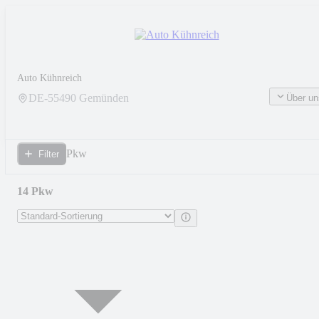
Auto Kühnreich
DE-
55490
Gemünden
Über un
Pkw
Filter
14 Pkw