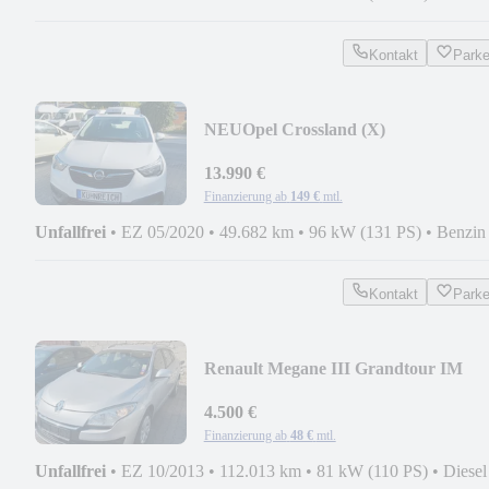
Kontakt
Park
NEU
Opel Crossland (X)
13.990 €
Finanzierung ab
149 €
mtl.
Unfallfrei
•
EZ 05/2020
•
49.682 km
•
96 kW (131 PS)
•
Benzin
Kontakt
Park
Renault Megane III Grandtour IM
KUNDENAUFTRAG
4.500 €
Finanzierung ab
48 €
mtl.
Unfallfrei
•
EZ 10/2013
•
112.013 km
•
81 kW (110 PS)
•
Diesel