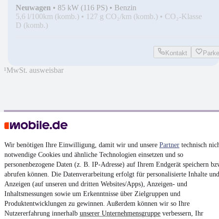
Neuwagen
•
85 kW (116 PS)
•
Benzin
5,6 l/100km (komb.)
•
127 g CO₂/km (komb.)
•
CO₂-Klasse
D (komb.)
Kontakt
Park
¹
MwSt. ausweisbar
4.6 Sterne
App installieren
Nutze mobile.de schnell und einfach
Wir benötigen Ihre Einwilligung, damit wir und unsere
Partner
technisch nic
notwendige Cookies und ähnliche Technologien einsetzen und so
personenbezogene Daten (z. B. IP-Adresse) auf Ihrem Endgerät speichern bz
Impressum
abrufen können. Die Datenverarbeitung erfolgt für personalisierte Inhalte un
Anzeigen (auf unseren und dritten Websites/Apps), Anzeigen- und
AGB
Inhaltsmessungen sowie um Erkenntnisse über Zielgruppen und
Vertrag widerrufen
Produktentwicklungen zu gewinnen. Außerdem können wir so Ihre
Nutzererfahrung innerhalb
unserer Unternehmensgruppe
verbessern, Ihr
Datenschutz