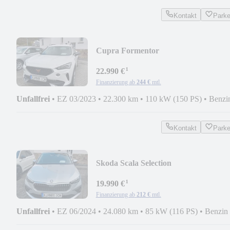
Kontakt
Park
Cupra Formentor
¹
22.990 €
Finanzierung ab
244 €
mtl.
Unfallfrei
•
EZ 03/2023
•
22.300 km
•
110 kW (150 PS)
•
Benzi
Kontakt
Park
Skoda Scala Selection
¹
19.990 €
Finanzierung ab
212 €
mtl.
Unfallfrei
•
EZ 06/2024
•
24.080 km
•
85 kW (116 PS)
•
Benzin