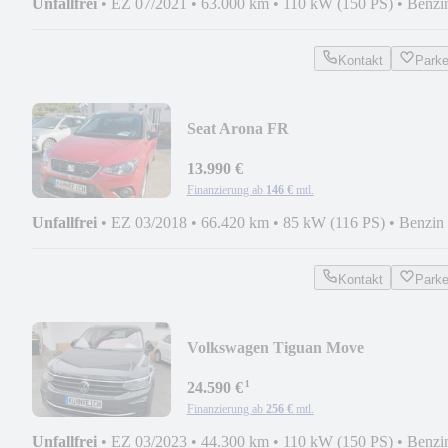
Unfallfrei
•
EZ 07/2021
•
63.000 km
•
110 kW (150 PS)
•
Benzi
Kontakt
Park
Seat Arona FR
13.990 €
Finanzierung ab
146 €
mtl.
Unfallfrei
•
EZ 03/2018
•
66.420 km
•
85 kW (116 PS)
•
Benzin
Kontakt
Park
Volkswagen Tiguan Move
¹
24.590 €
Finanzierung ab
256 €
mtl.
Unfallfrei
•
EZ 03/2023
•
44.300 km
•
110 kW (150 PS)
•
Benzi