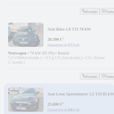
Kontakt
Park
Seat Ibiza 1.0 TSI 70 kW
¹
20.390 €
Finanzierung ab
217 €
mtl.
Neuwagen
•
70 kW (95 PS)
•
Benzin
5,0 l/100km (komb.)
•
115 g CO₂/km (komb.)
•
CO₂-Klasse
C (komb.)
Kontakt
Park
Seat Leon Sportstourer 1.5 TSI 85 k
Style
¹
25.690 €
Finanzierung ab
268 €
mtl.