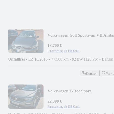
Volkswagen Golf Sportsvan VII Allsta
BMT/Start-Stopp
13.700 €
Finanzierung ab
146 €
mtl.
Unfallfrei
•
EZ 10/2016
•
77.508 km
•
92 kW (125 PS)
•
Benzin
Kontakt
Park
Volkswagen T-Roc Sport
22.390 €
Finanzierung ab
238 €
mtl.